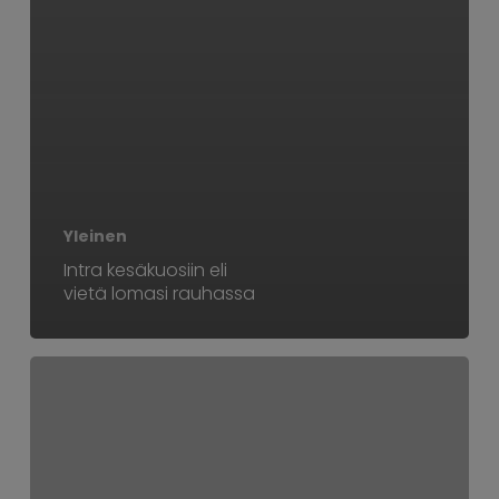
Yleinen
Intra kesäkuosiin eli
vietä lomasi rauhassa
Nykypäivän
”Wordin”
käyttötaidot