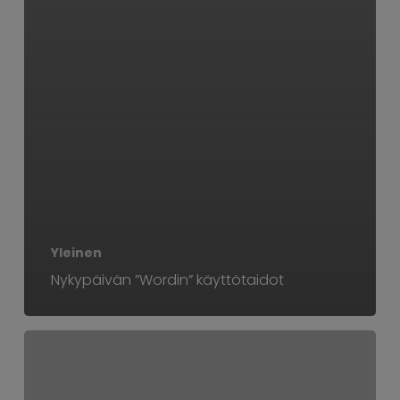
Yleinen
Nykypäivän ”Wordin” käyttötaidot
TOP
5
syytä