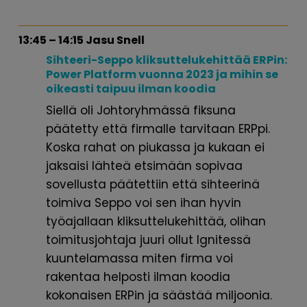
13:45 – 14:15 Jasu Snell
Sihteeri-Seppo kliksuttelukehittää
ERPin:
Power Platform vuonna 2023 ja
mihin se
oikeasti taipuu ilman koodia
Siellä oli Johtoryhmässä fiksuna
päätetty että firmalle tarvitaan ERPpi.
Koska rahat on piukassa ja kukaan ei
jaksaisi lähteä etsimään sopivaa
sovellusta päätettiin että sihteerinä
toimiva Seppo voi sen ihan hyvin
työajallaan kliksuttelukehittää, olihan
toimitusjohtaja juuri ollut Ignitessä
kuuntelamassa miten firma voi
rakentaa helposti ilman koodia
kokonaisen ERPin ja säästää miljoonia.