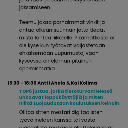
jaksamiseen.
Teemu jakaa parhaimmat vinkit ja
antaa oikean suunnan jotta tiedät
mistä lähteä liikkeelle. Pikamatkasta ei
ole kyse kun työtavat valjastetaan
ehkäisemään uupumusta, vaan
kyseessä on elämän pituinen
oppimismatka.
15:30 – 16:00 Antti Ahola & Kai Kolima
TOP6 juttua, jotka
tietoturvamielessä
uhkaavat
loppukäyttäjiä ja miten
niiltä
suojaudutaan koulutuksen keinoin
Olitpa sitten mestari digitaalisten
työvälineiden kanssa tai vasta
digitaalista matkaasi aloitteleva saat