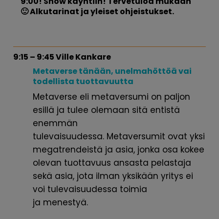
9:00! Show käyntiin! Tervetuloa mukaan
🙂 Alkutarinat ja yleiset ohjeistukset.
9:15 – 9:45 Ville Kankare
Metaverse tänään, unelmahöttöä vai
todellista tuottavuutta
Metaverse
eli
metaversumi
on paljon
esillä ja tulee
olemaan sitä entistä
enemmän
tulevaisuudessa.
Metaversumit
ovat yksi
megatrendeistä ja asia, jonka osa
kokee
olevan tuottavuus ansasta pelastaja
sekä asia, jota
ilman yksikään yritys ei
voi tulevaisuudessa toimia
ja
menestyä.