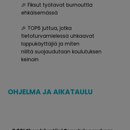
🎉 Fiksut työtavat burnouttia
ehkäisemässä
🎉 TOP6 juttua, jotka
tietoturvamielessä uhkaavat
loppukäyttäjiä ja miten
niiltä
suojaudutaan koulutuksen
keinoin
OHJELMA JA AIKATAULU