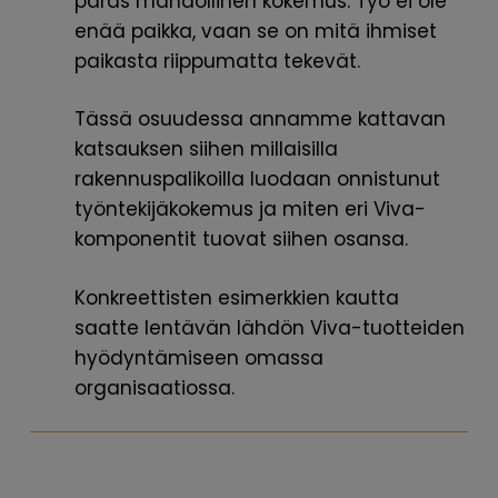
paras mahdollinen kokemus. Työ ei ole
enää paikka, vaan se on mitä ihmiset
paikasta riippumatta tekevät.
Tässä osuudessa annamme kattavan
katsauksen siihen millaisilla
rakennuspalikoilla luodaan onnistunut
työntekijäkokemus ja miten eri Viva-
komponentit tuovat siihen osansa.
Konkreettisten esimerkkien kautta
saatte lentävän lähdön Viva-tuotteiden
hyödyntämiseen omassa
organisaatiossa.