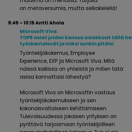
maailma on menossa. Tarjolla
on
metaversumia
, mutta selkokielellä!
9:45 – 10:15 Antti Ahola
Microsoft Viva:
TOP5
asiat
joiden
kanssa
asiakkaat
tällä
he
työskentelevät
ja
miksi
sunkin
pitäisi
Työntekijäkokemus, Employee
Experience, EXP ja Microsoft Viva. Mitä
näissä kaikissa on yhteistä ja miten tätä
asiaa kannattaisi lähestyä?
Microsoft Viva on Microsoftin vastaus
työntekijäkokemukseen ja sen
kokonaisvaltaiseen kehittämiseen.
Tulevaisuudessa jokaisen yrityksen on
pyrittävä tarjoamaan työntekijöilleen