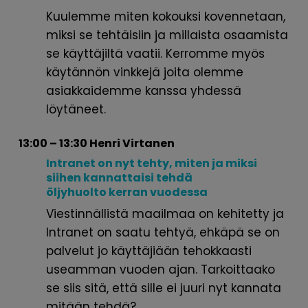
Kuulemme miten kokouksi kovennetaan,
miksi se tehtäisiin ja millaista osaamista
se käyttäjiltä vaatii. Kerromme myös
käytännön vinkkejä joita olemme
asiakkaidemme kanssa yhdessä
löytäneet.
13:00 – 13:30 Henri Virtanen
Intranet on nyt tehty, miten ja
miksi
siihen kannattaisi tehdä
öljyhuolto
kerran vuodessa
Viestinnällistä maailmaa on kehitetty ja
Intranet on saatu tehtyä, ehkäpä se on
palvelut jo käyttäjiään tehokkaasti
useamman vuoden ajan. Tarkoittaako
se siis sitä, että sille ei juuri nyt kannata
mitään tehdä?