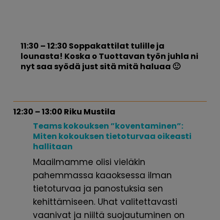
11:30 – 12:30 Soppakattilat tulille ja
lounasta! Koska o Tuottavan työn juhla ni
nyt saa syödä just sitä mitä haluaa 🙂
12:30 – 13:00 Riku Mustila
Teams kokouksen
”koventaminen”:
Miten kokouksen
tietoturvaa oikeasti
hallitaan
Maailmamme olisi vieläkin
pahemmassa kaaoksessa ilman
tietoturvaa ja panostuksia sen
kehittämiseen. Uhat valitettavasti
vaanivat ja niiltä suojautuminen on