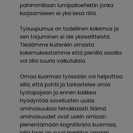
pahimmillaan lumipalloefektin jonka
korjaamiseen ei yksi kesä riitä.
Työuupumus on todellinen kokemus ja
sen torjuminen ei ole yksiselitteistä.
Tiedämme kuitenkin omasta
kokemuksestamme että pienillä asioilla
voi olla suuria vaikutuksia.
Omaa kuormaa työssään voi helpottaa
sillä, että pohtii ja tarkastelee omia
työtapojaan ja ennen kaikkea
hyödyntää sovellusten uusia
ominaisuuksia tehokkaasti. Nämä
ominaisuudet ovat usein omiaan
pienentämään kognitiivista kuormaa,
jolla taas on suuri merkitys omaan