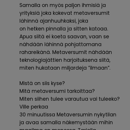
Samalla on myös paljon ihmisiä ja
yrityksiä joka kokevat
metaversumit
lähinnä ajanhuuhkaksi,
joka
on
hetken
pinnalla ja sitten katoaa.
Apua siitä ei koeta saavan, vaan se
nähdään lähinnä pohjattomana
rahareikänä.
Metaversumit
nähdään
teknologiajättien harjoituksena
siitä,
miten hukataan miljardeja ”ilmaan”.
Mistä on siis kyse?
Mitä
metaversumi
tarkoittaa?
Miten
siihen tulee varautua vai tuleeko?
Ville perkaa
30
minuutissa
Metaversumin
nykytilan
ja avaa samalla
näkemystään mihin