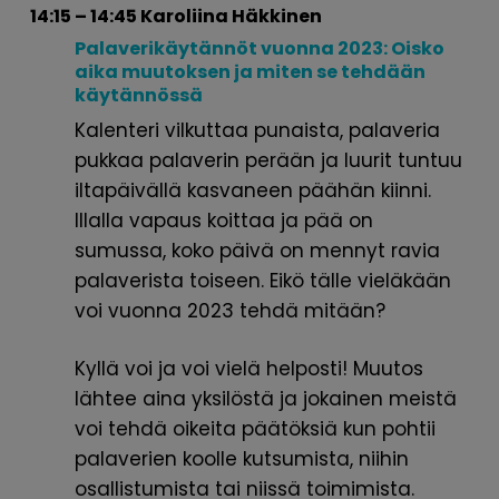
14:15 – 14:45 Karoliina Häkkinen
Palaverikäytännöt vuonna
2023: Oisko
aika muutoksen ja miten se
tehdään
käytännössä
Kalenteri vilkuttaa punaista, palaveria
pukkaa palaverin perään ja luurit tuntuu
iltapäivällä kasvaneen päähän kiinni.
Illalla vapaus koittaa ja pää on
sumussa, koko päivä on mennyt ravia
palaverista toiseen. Eikö tälle vieläkään
voi vuonna 2023 tehdä mitään?
Kyllä voi ja voi vielä helposti! Muutos
lähtee aina yksilöstä ja jokainen meistä
voi tehdä oikeita päätöksiä kun pohtii
palaverien koolle kutsumista, niihin
osallistumista tai niissä toimimista.