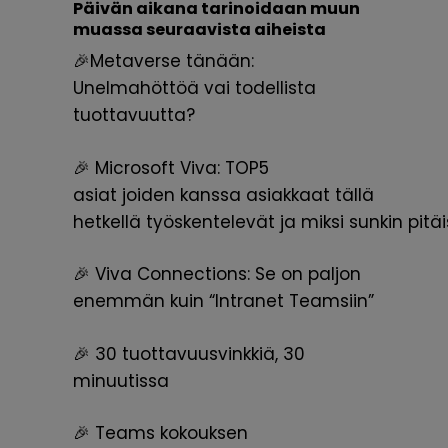
Päivän aikana tarinoidaan muun
muassa seuraavista aiheista
🎉Metaverse tänään:
Unelmahöttöä
vai todellista
tuottavuutta?
🎉 Microsoft Viva: TOP5
asiat
joiden
kanssa
asiakkaat
tällä
hetkellä
työskentelevät
ja
miksi
sunkin
pitäi
🎉 Viva Connections: Se on paljon
enemmän kuin “Intranet Teamsiin”
🎉 30 tuottavuusvinkkiä, 30
minuutissa
🎉 Teams kokouksen