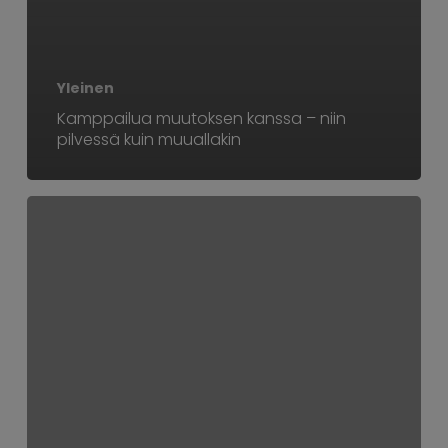
Yleinen
Kamppailua muutoksen kanssa – niin
pilvessä kuin muuallakin
Kolmen
päivän
koulutus