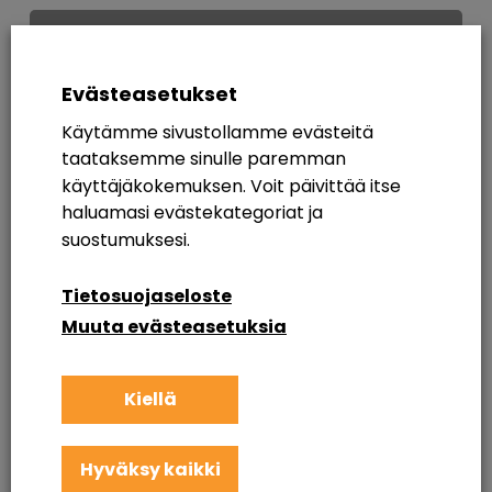
Kamppailua
muutoksen
kanssa
Evästeasetukset
–
Käytämme sivustollamme evästeitä
niin
taataksemme sinulle paremman
pilvessä
käyttäjäkokemuksen. Voit päivittää itse
kuin
haluamasi evästekategoriat ja
muuallakin
suostumuksesi.
Tietosuojaseloste
Muuta evästeasetuksia
Kiellä
Hyväksy kaikki