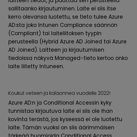
laitteen tiedot, ja päättää sen perusteella
sallitaanko kirjautuminen. Laite ei siis itse
kerro olevansa luotettu, se tieto tulee Azure
AD:sta joko Intunen Compliance säännön
(Compliant) tai laiteliitoksen tyypin
perusteella (Hybrid Azure AD Joined tai Azure
AD Joined). Laitteen ja kirjautumisen
tiedoissa näkyvä Managed-tieto kertoo onko
laite liitetty Intuneen.
Koukut veteen ja kalaonnea vuodelle 2022!
Azure AD:n ja Conditional Accessin kyky
tunnistaa kirjautuva laite ei siis ole ihan
kovinta terästä, jos kyseessä ei ole luotettu
laite. Tämän vuoksi on siis äärimmäisen
tärkeää huomioida Conditional Access