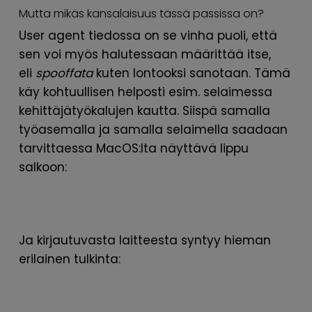
Mutta mikäs kansalaisuus tässä passissa on?
User agent tiedossa on se vinha puoli, että
sen voi myös halutessaan määrittää itse,
eli
spooffata
kuten lontooksi sanotaan. Tämä
käy kohtuullisen helposti esim. selaimessa
kehittäjätyökalujen kautta. Siispä samalla
työasemalla ja samalla selaimella saadaan
tarvittaessa MacOS:lta näyttävä lippu
salkoon:
Ja kirjautuvasta laitteesta syntyy hieman
erilainen tulkinta: