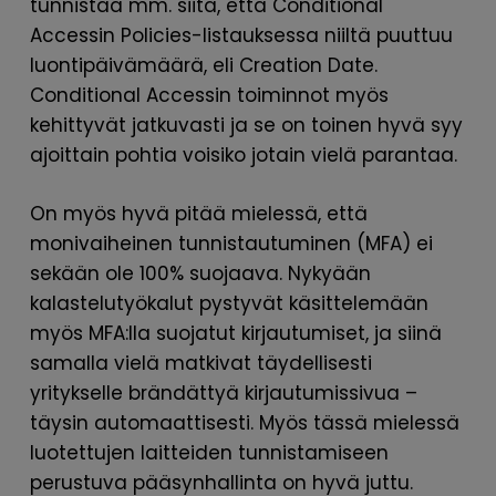
tunnistaa mm. siitä, että Conditional
Accessin Policies-listauksessa niiltä puuttuu
luontipäivämäärä, eli Creation Date.
Conditional Accessin toiminnot myös
kehittyvät jatkuvasti ja se on toinen hyvä syy
ajoittain pohtia voisiko jotain vielä parantaa.
On myös hyvä pitää mielessä, että
monivaiheinen tunnistautuminen (MFA) ei
sekään ole 100% suojaava. Nykyään
kalastelutyökalut pystyvät käsittelemään
myös MFA:lla suojatut kirjautumiset, ja siinä
samalla vielä matkivat täydellisesti
yritykselle brändättyä kirjautumissivua –
täysin automaattisesti. Myös tässä mielessä
luotettujen laitteiden tunnistamiseen
perustuva pääsynhallinta on hyvä juttu.