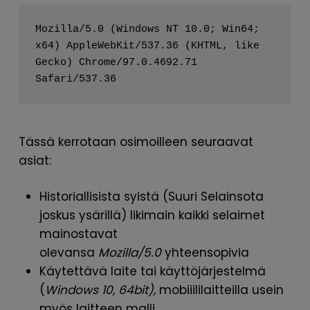
Mozilla/5.0 (Windows NT 10.0; Win64; 
x64) AppleWebKit/537.36 (KHTML, like 
Gecko) Chrome/97.0.4692.71 
Safari/537.36 
Tässä kerrotaan osimoilleen seuraavat
asiat:
Historiallisista syistä (Suuri Selainsota
joskus ysärillä) likimain kaikki selaimet
mainostavat
olevansa
Mozilla/5.0
yhteensopivia
Käytettävä laite tai käyttöjärjestelmä
(
Windows 10, 64bit),
mobiiililaitteilla usein
myös laitteen malli