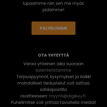
lupaamme niin sen me myös
pidämme!
PALVELUMME
OTA YHTEYTTÄ
Varaa yhteinen aika suoraan
kalenteristamme
Tarjouspyynnöt, kysymykset ja kaikki
mahdolliset tiedustelut voit laittaa
sähköpostilla
osoitteeseen:
myynti@digikuu.fi
Puhelimitse voit yrittää tavoitella meidät