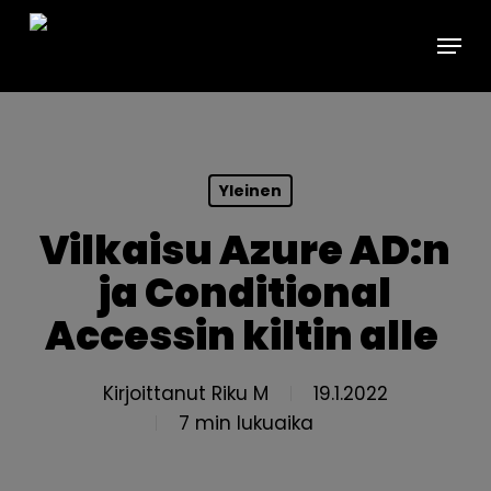
Skip
Menu
to
main
content
Yleinen
Vilkaisu Azure AD:n
ja Conditional
Accessin kiltin alle
Kirjoittanut
Riku M
19.1.2022
7 min lukuaika