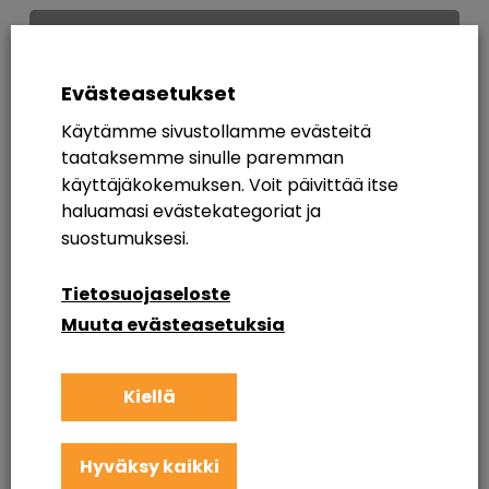
Microsoft
Ignite
2021
Evästeasetukset
terveiset!
Käytämme sivustollamme evästeitä
taataksemme sinulle paremman
käyttäjäkokemuksen. Voit päivittää itse
haluamasi evästekategoriat ja
suostumuksesi.
Tietosuojaseloste
Muuta evästeasetuksia
Kiellä
Hyväksy kaikki