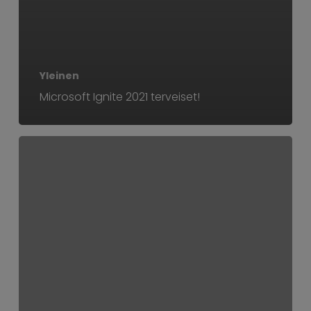
Yleinen
Microsoft Ignite 2021 terveiset!
Teamsin
pienryhmätilat
eli
Breakout
Rooms
on
täällä!