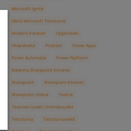
Microsoft Ignite
Mistä Microsoft Tietoturva
Moderni Intranet
Oppiminen
Pilvipalvelut
Podcast
Power Apps
Power Automate
Power Platform
Rakenna Sharepoint Intranet
Sharepoint
Sharepoint Intranet
Sharepoint Online
Teams
Teamsin Uudet Ominaisuudet
Tietoturva
Tietoturvavinkit