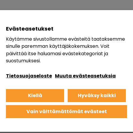
Evästeasetukset
Käytämme sivustollamme evästeitä taataksemme
sinulle paremman käyttäjäkokemuksen. Voit
päivittää itse haluamasi evästekategoriat ja
suostumuksesi.
Tietosuojaseloste
Muuta evästeasetuksia
Kiellä
Hyväksy kaikki
Vain välttämättömät evästeet