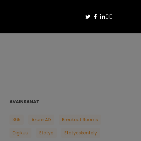
TWITTER
FACEBOOK
LINKEDIN
YOUTUBE
INSTAGRAM
AVAINSANAT
365
Azure AD
Breakout Rooms
Digikuu
Etätyö
Etätyöskentely