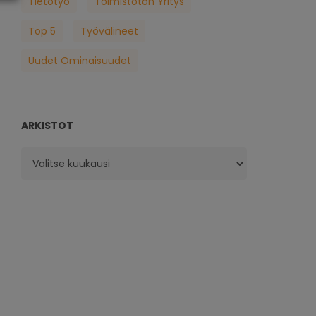
Tietotyö
Toimistoton Yritys
Top 5
Työvälineet
Uudet Ominaisuudet
ARKISTOT
Arkistot