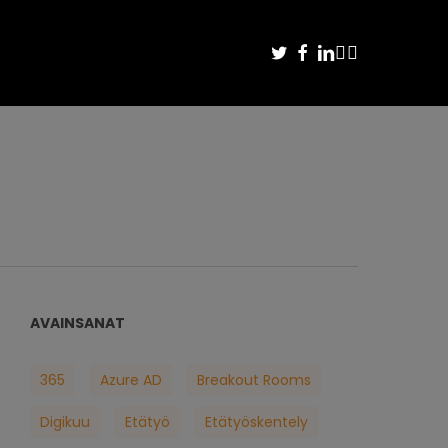
TWITTER
FACEBOOK
LINKEDIN
YOUTUBE
INSTAGRAM
AVAINSANAT
365
Azure AD
Breakout Rooms
Digikuu
Etätyö
Etätyöskentely