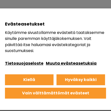
Evästeasetukset
Käytämme sivustollamme evästeitä taataksemme
sinulle paremman käyttäjäkokemuksen. Voit
päivittää itse haluamasi evästekategoriat ja
suostumuksesi.
Tietosuojaseloste
Muuta evästeasetuksia
Kiellä
Hyväksy kaikki
Vain välttämättömät evästeet