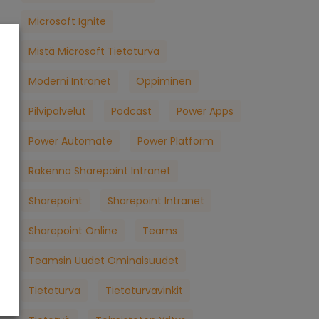
Microsoft Ignite
Mistä Microsoft Tietoturva
Moderni Intranet
Oppiminen
Pilvipalvelut
Podcast
Power Apps
Power Automate
Power Platform
Rakenna Sharepoint Intranet
Sharepoint
Sharepoint Intranet
Sharepoint Online
Teams
Teamsin Uudet Ominaisuudet
Tietoturva
Tietoturvavinkit