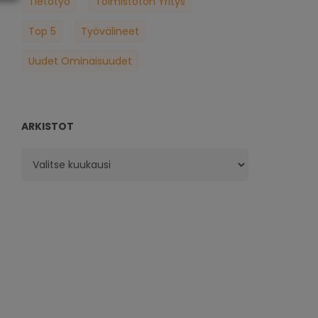
Tietotyö
Toimistoton Yritys
Top 5
Työvälineet
Uudet Ominaisuudet
ARKISTOT
Arkistot