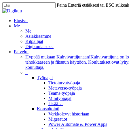
Skip
Paina Enteriä etsiäksesi tai ESC sulkea
to
Close
main
Search
content
Menu
Etusivu
Me
Me
Asiakkaamme
Kilpailijat
Digikuulaiseksi
Palvelut
Hyppää mukaan Kahvivarttijunaan!
Kahvivarttijuna on lo
tehokkaaseen ja fiksuun käyttöön. Koulutukset ovat lyhyi
kouluttaja.
–
Työpajat
Tietoturvatyöpaja
Metaverse-työpaja
Teams-työpaja
Minityöpajat
Lisää…
Konsultointi
Verkkolevyt historiaan
Migraatiot
Power Automate & Power Apps