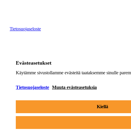
©
2026
Digikuu
Tietosuojaseloste
Evästeasetukset
Käytämme sivustollamme evästeitä taataksemme sinulle paremma
Tietosuojaseloste
Muuta evästeasetuksia
Kiellä