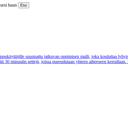
ksesi haun
Etsi
ppukäyttäjille suunnattu jatkuvan oppimisen malli, joka kouluttaa lyhyis
tä 30 minuutin settejä, joissa pureudutaan yhteen aiheeseen kerrallaan.