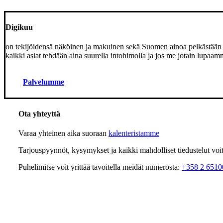
Digikuu
on tekijöidensä näköinen ja makuinen sekä Suomen ainoa pelkästään 
kaikki asiat tehdään aina suurella intohimolla ja jos me jotain lup
Palvelumme
Ota yhteyttä
Varaa yhteinen aika suoraan
kalenteristamme
Tarjouspyynnöt, kysymykset ja kaikki mahdolliset tiedustelut voit 
Puhelimitse voit yrittää tavoitella meidät numerosta:
+358 2 6510