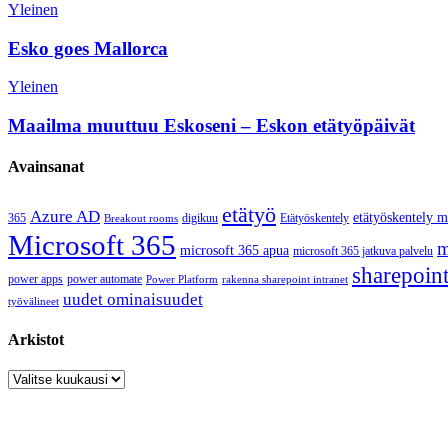
Esko
Yleinen
goes
Mallorca
Esko goes Mallorca
Maailma
Yleinen
muuttuu
Eskoseni
Maailma muuttuu Eskoseni – Eskon etätyöpäivät
–
Eskon
Avainsanat
etätyöpäivät
etätyö
Azure AD
etätyöskentely 
365
digikuu
Etätyöskentely
Breakout rooms
Microsoft 365
m
microsoft 365 apua
microsoft 365 jatkuva palvelu
sharepoin
power apps
power automate
Power Platform
rakenna sharepoint intranet
uudet ominaisuudet
työvälineet
Arkistot
Arkistot