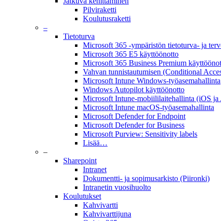
Jatkuva kehittäminen
Pilviraketti
Koulutusraketti
–
Tietoturva
Microsoft 365 -ympäristön tietoturva- ja ter
Microsoft 365 E5 käyttöönotto
Microsoft 365 Business Premium käyttöönot
Vahvan tunnistautumisen (Conditional Acces
Microsoft Intune Windows-työasemahallinta
Windows Autopilot käyttöönotto
Microsoft Intune-mobiililaitehallinta (iOS ja
Microsoft Intune macOS-työasemahallinta
Microsoft Defender for Endpoint
Microsoft Defender for Business
Microsoft Purview: Sensitivity labels
Lisää…
–
Sharepoint
Intranet
Dokumentti- ja sopimusarkisto (Piironki)
Intranetin vuosihuolto
Koulutukset
Kahvivartti
Kahvivarttijuna