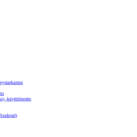
veystarkastus
to
s) -käyttöönotto
 Android)