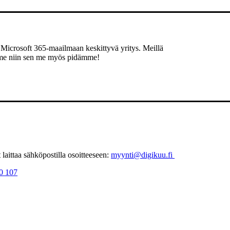
Microsoft 365-maailmaan keskittyvä yritys. Meillä
aamme niin sen me myös pidämme!
laittaa sähköpostilla osoitteeseen:
myynti@digikuu.fi
0 107