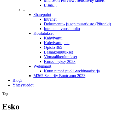
Microsoft Purview: Sensitivity labels
Lisää…
–
Sharepoint
Intranet
Dokumentti- ja sopimusarkisto (Piironki)
Intranetin vuosihuolto
Koulutukset
Kahvivartti
Kahvivarttijuna
Opisto 365
Läsnäkoulutukset
Virtuaalikoulutukset
Kurssit syksy 2023
Webinaarit
Kuun pimeä puoli -webinaarisarja
M365 Security Bootcamp 2023
Blogi
Yhteystiedot
Tag
Esko