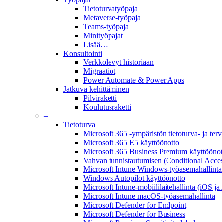
Tietoturvatyöpaja
Metaverse-työpaja
Teams-työpaja
Minityöpajat
Lisää…
Konsultointi
Verkkolevyt historiaan
Migraatiot
Power Automate & Power Apps
Jatkuva kehittäminen
Pilviraketti
Koulutusraketti
–
Tietoturva
Microsoft 365 -ympäristön tietoturva- ja ter
Microsoft 365 E5 käyttöönotto
Microsoft 365 Business Premium käyttöönot
Vahvan tunnistautumisen (Conditional Acces
Microsoft Intune Windows-työasemahallinta
Windows Autopilot käyttöönotto
Microsoft Intune-mobiililaitehallinta (iOS ja
Microsoft Intune macOS-työasemahallinta
Microsoft Defender for Endpoint
Microsoft Defender for Business