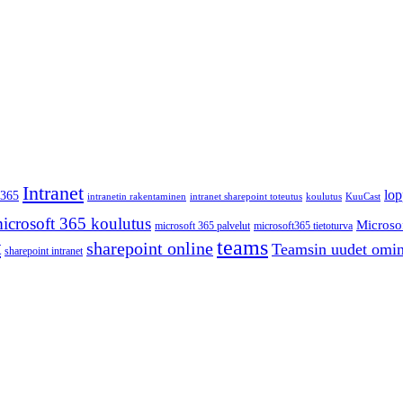
Intranet
lop
m365
intranetin rakentaminen
intranet sharepoint toteutus
koulutus
KuuCast
icrosoft 365 koulutus
Microsof
microsoft 365 palvelut
microsoft365 tietoturva
teams
t
sharepoint online
Teamsin uudet omin
sharepoint intranet