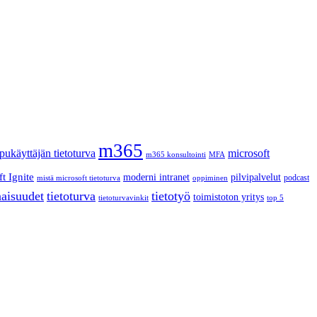
m365
pukäyttäjän tietoturva
microsoft
m365 konsultointi
MFA
t Ignite
moderni intranet
pilvipalvelut
podcast
mistä microsoft tietoturva
oppiminen
aisuudet
tietoturva
tietotyö
toimistoton yritys
tietoturvavinkit
top 5