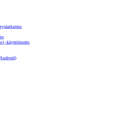
veystarkastus
to
s) -käyttöönotto
 Android)