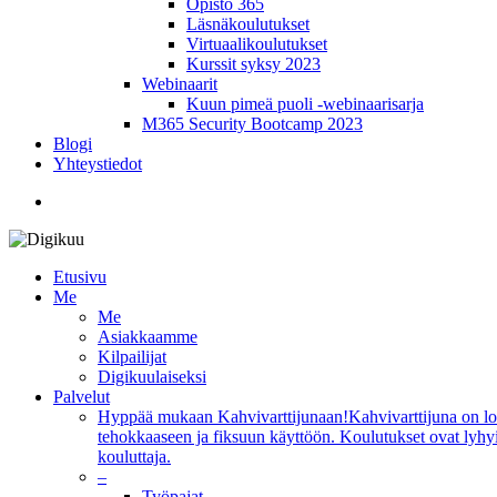
Opisto 365
Läsnäkoulutukset
Virtuaalikoulutukset
Kurssit syksy 2023
Webinaarit
Kuun pimeä puoli -webinaarisarja
M365 Security Bootcamp 2023
Blogi
Yhteystiedot
twitter
facebook
linkedin
youtube
instagram
Etusivu
Me
Me
Asiakkaamme
Kilpailijat
Digikuulaiseksi
Palvelut
Hyppää mukaan Kahvivarttijunaan!
Kahvivarttijuna on lo
tehokkaaseen ja fiksuun käyttöön. Koulutukset ovat lyhyi
kouluttaja.
–
Työpajat