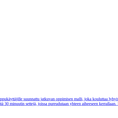
ppukäyttäjille suunnattu jatkuvan oppimisen malli, joka kouluttaa lyhyis
tä 30 minuutin settejä, joissa pureudutaan yhteen aiheeseen kerrallaan.