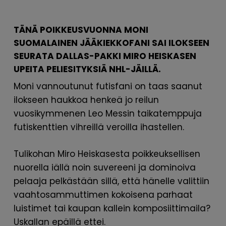
TÄNÄ POIKKEUSVUONNA MONI
SUOMALAINEN JÄÄKIEKKOFANI SAI ILOKSEEN
SEURATA DALLAS-PAKKI MIRO HEISKASEN
UPEITA PELIESITYKSIÄ NHL-JÄILLÄ.
Moni vannoutunut futisfani on taas saanut
ilokseen haukkoa henkeä jo reilun
vuosikymmenen Leo Messin taikatemppuja
futiskenttien vihreillä veroilla ihastellen.
Tulikohan Miro Heiskasesta poikkeuksellisen
nuorella iällä noin suvereeni ja dominoiva
pelaaja pelkästään sillä, että hänelle valittiin
vaahtosammuttimen kokoisena parhaat
luistimet tai kaupan kallein komposiittimaila?
Uskallan epäillä ettei.