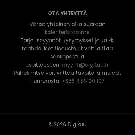
OTA YHTEYTTÄ
Varaa yhteinen aika suoraan
kalenteristamme
Tarjouspyynnöt, kysymykset ja kaikki
mahdolliset tiedustelut voit laittaa
sähköpostilla
osoitteeseen:
myynti@digikuu.fi
Puhelimitse voit yrittää tavoitella meidät
numerosta:
+358 2 65100 107
©
2026
Digikuu