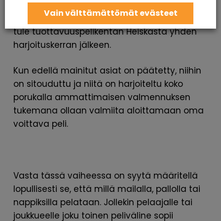
määrämuotoisesti valittua pelisuunnitelmaa.
Vain välttämättömät evästeet
Myös tämä vaatii toistoja, eikä kenestäkään
tule tuottavuuspelikentän Heiskasta yhden
harjoituskerran jälkeen.
Kun edellä mainitut asiat on päätetty, niihin
on sitouduttu ja niitä on harjoiteltu koko
porukalla ammattimaisen valmennuksen
tukemana ollaan valmiita aloittamaan oma
voittava peli.
Vasta tässä vaiheessa on syytä määritellä
lopullisesti se, että millä mailalla, pallolla tai
nappiksilla pelataan. Jollekin pelaajalle tai
joukkueelle joku toinen peliväline sopii