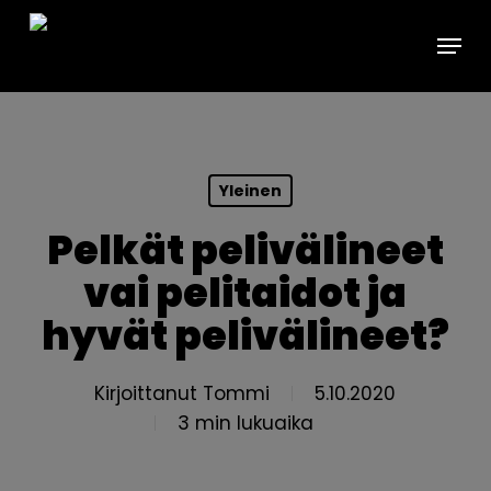
Skip
Menu
to
main
content
Yleinen
Pelkät pelivälineet
vai pelitaidot ja
hyvät pelivälineet?
Kirjoittanut
Tommi
5.10.2020
3 min lukuaika