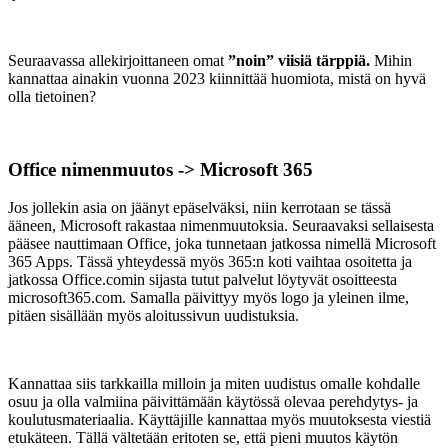
Seuraavassa allekirjoittaneen omat
”noin” viisiä tärppiä.
Mihin
kannattaa ainakin vuonna 2023 kiinnittää huomiota, mistä on hyvä
olla tietoinen?
Office nimenmuutos -> Microsoft 365
Jos jollekin asia on jäänyt epäselväksi, niin kerrotaan se tässä
ääneen, Microsoft rakastaa nimenmuutoksia. Seuraavaksi sellaisesta
pääsee nauttimaan Office, joka tunnetaan jatkossa nimellä Microsoft
365 Apps. Tässä yhteydessä myös 365:n koti vaihtaa osoitetta ja
jatkossa Office.comin sijasta tutut palvelut löytyvät osoitteesta
microsoft365.com. Samalla päivittyy myös logo ja yleinen ilme,
pitäen sisällään myös aloitussivun uudistuksia.
Kannattaa siis tarkkailla milloin ja miten uudistus omalle kohdalle
osuu ja olla valmiina päivittämään käytössä olevaa perehdytys- ja
koulutusmateriaalia. Käyttäjille kannattaa myös muutoksesta viestiä
etukäteen. Tällä vältetään eritoten se, että pieni muutos käytön