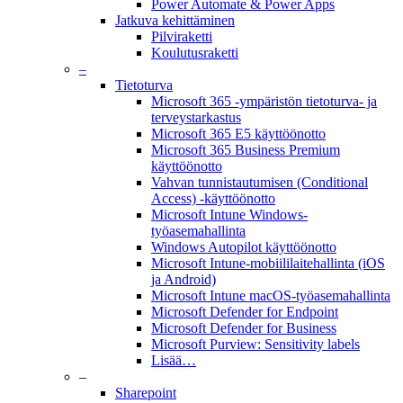
Power Automate & Power Apps
Jatkuva kehittäminen
Pilviraketti
Koulutusraketti
–
Tietoturva
Microsoft 365 -ympäristön tietoturva- ja
terveystarkastus
Microsoft 365 E5 käyttöönotto
Microsoft 365 Business Premium
käyttöönotto
Vahvan tunnistautumisen (Conditional
Access) -käyttöönotto
Microsoft Intune Windows-
työasemahallinta
Windows Autopilot käyttöönotto
Microsoft Intune-mobiililaitehallinta (iOS
ja Android)
Microsoft Intune macOS-työasemahallinta
Microsoft Defender for Endpoint
Microsoft Defender for Business
Microsoft Purview: Sensitivity labels
Lisää…
–
Sharepoint