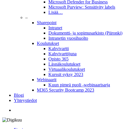
Microsoft Defender for Business
Microsoft Purview: Sensitivity labels
Lisää…
–
Sharepoint
Intranet
Dokumentti- ja sopimusarkisto (Piironki)
Intranetin vuosihuolto
Koulutukset
Kahvivartti
Kahvivarttijuna
Opisto 365
Läsnäkoulutukset
Virtuaalikoulutukset
Kurssit syksy 2023
Webinaarit
Kuun pimeä puoli -webinaarisarja
M365 Security Bootcamp 2023
Blogi
Yhteystiedot
twitter
facebook
linkedin
youtube
instagram