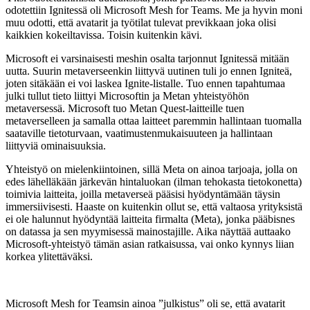
odotettiin Ignitessä oli Microsoft Mesh for Teams. Me ja hyvin moni
muu odotti, että avatarit ja työtilat tulevat previkkaan joka olisi
kaikkien kokeiltavissa. Toisin kuitenkin kävi.
Microsoft ei varsinaisesti meshin osalta tarjonnut Ignitessä mitään
uutta. Suurin metaverseenkin liittyvä uutinen tuli jo ennen Igniteä,
joten sitäkään ei voi laskea Ignite-listalle. Tuo ennen tapahtumaa
julki tullut tieto liittyi Microsoftin ja Metan yhteistyöhön
metaversessä. Microsoft tuo Metan Quest-laitteille tuen
metaverselleen ja samalla ottaa laitteet paremmin hallintaan tuomalla
saataville tietoturvaan, vaatimustenmukaisuuteen ja hallintaan
liittyviä ominaisuuksia.
Yhteistyö on mielenkiintoinen, sillä Meta on ainoa tarjoaja, jolla on
edes lähelläkään järkevän hintaluokan (ilman tehokasta tietokonetta)
toimivia laitteita, joilla metaverseä pääsisi hyödyntämään täysin
immersiivisesti. Haaste on kuitenkin ollut se, että valtaosa yrityksistä
ei ole halunnut hyödyntää laitteita firmalta (Meta), jonka pääbisnes
on datassa ja sen myymisessä mainostajille. Aika näyttää auttaako
Microsoft-yhteistyö tämän asian ratkaisussa, vai onko kynnys liian
korkea ylitettäväksi.
Microsoft Mesh for Teamsin ainoa ”julkistus” oli se, että avatarit