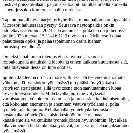
loistivat poissaolollaan, paljon sisältöä piti kuluttaa omalla koneella
istuen, jossakin konferenssihallin nurkassa.
Tapahtuma oli hyvä harjoitus hybridiksi, mutta paljon parempaankin
Microsoft halutessaan pystyy. Seuraava näytönpaikka onkin
odotettavissa vuonna 2023 sillä aiemmasta poiketen on jo tiedossa
Ignite 2023 tulevan 15.11–16.11. Toivotaan että Microsoft ottaa
palautteesta opiksi ja palaa tapahtuman osalta hieman
piirustuspöydälle. 🙂
Onneksi tapahtuman toteutus ei estänyt meitä saamasta
roppakaupalla ajatuksia ja ideoita ja ennen kaikkea kuulemasta sitä,
mitä tulevaisuudessa on lupa odottaa.
Ignite 2022 teema oli ”Do more with less” eli tee enemmän, mutta
vähemmällä. Varsinkin työelämässä tuo pitäisi löytyä jokaisen
yrityksen strategiasta, sillä tavoitteena tuon saavuttaminen lupaa
hyvää tulevaisuudelta. Millä tavalla juuri me yrityksenä
varmistamme työkalujen, osaamisen ja prosessien kehittämisen niin,
että koko ajan enemmän ja enemmän vaativa työelämä ei polta
työntekijöitä loppuun. Kehittämällä työntekijäkokemusta ja
nostamalla työntekijät takaisin keskiöön tulee olemaan
kauaskantoisia vaikutuksia työntekijöiden hyvinvointiin. Nyt alkaa
olla viimeinen hetki rakentaa työtavat, joilla varmistetaan jaksaminen
työelämässä.