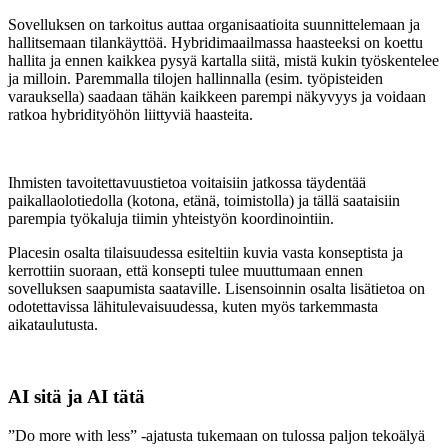
Sovelluksen on tarkoitus auttaa organisaatioita suunnittelemaan ja
hallitsemaan tilankäyttöä. Hybridimaailmassa haasteeksi on koettu
hallita ja ennen kaikkea pysyä kartalla siitä, mistä kukin työskentelee
ja milloin. Paremmalla tilojen hallinnalla (esim. työpisteiden
varauksella) saadaan tähän kaikkeen parempi näkyvyys ja voidaan
ratkoa hybridityöhön liittyviä haasteita.
Ihmisten tavoitettavuustietoa voitaisiin jatkossa täydentää
paikallaolotiedolla (kotona, etänä, toimistolla) ja tällä saataisiin
parempia työkaluja tiimin yhteistyön koordinointiin.
Placesin osalta tilaisuudessa esiteltiin kuvia vasta konseptista ja
kerrottiin suoraan, että konsepti tulee muuttumaan ennen
sovelluksen saapumista saataville. Lisensoinnin osalta lisätietoa on
odotettavissa lähitulevaisuudessa, kuten myös tarkemmasta
aikataulutusta.
AI sitä ja AI tätä
”Do more with less” -ajatusta tukemaan on tulossa paljon tekoälyä