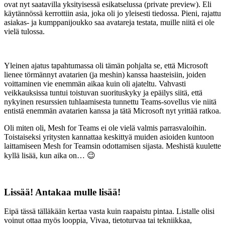
ovat nyt saatavilla yksityisessä esikatselussa (private preview). Eli
käytännössä kerrottiin asia, joka oli jo yleisesti tiedossa. Pieni, rajattu
asiakas- ja kumppanijoukko saa avatareja testata, muille niitä ei ole
vielä tulossa.
Yleinen ajatus tapahtumassa oli tämän pohjalta se, että Microsoft
lienee törmännyt avatarien (ja meshin) kanssa haasteisiin, joiden
voittaminen vie enemmän aikaa kuin oli ajateltu. Vahvasti
veikkauksissa tuntui toistuvan suorituskyky ja epäilys siitä, että
nykyinen resurssien tuhlaamisesta tunnettu Teams-sovellus vie niitä
entistä enemmän avatarien kanssa ja tätä Microsoft nyt yrittää ratkoa.
Oli miten oli, Mesh for Teams ei ole vielä valmis parrasvaloihin.
Toistaiseksi yritysten kannattaa keskittyä muiden asioiden kuntoon
laittamiseen Mesh for Teamsin odottamisen sijasta. Meshistä kuulette
kyllä lisää, kun aika on… 😉
Lissää! Antakaa mulle lisää!
Eipä tässä tälläkään kertaa vasta kuin raapaistu pintaa. Listalle olisi
voinut ottaa myös looppia, Vivaa, tietoturvaa tai tekniikkaa,