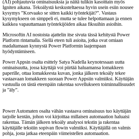
(AI) pohjautuvia ominaisuuksia ja näitä tulikin kasoittain myös
Igniten aikana. Tekoälystä keskusteltaessa hyvin usein esiin nousee
kysymys ”Korvaako se sitten kaikki työntekijät?”. Vastaus
kysymykseen on simppeli ei, mutta se tulee helpottamaan ja ennen
kaikkea vapauttamaan työntekijöiden aikaa fiksuihin asioihin.
Microsoftin AI nostoista ajattelin itse sivuta tässä kehitystä Power
Platform rintamalla. Siellä eteen tuli asioita, jotka ovat omiaan
madaltamaan kynnystä Power Platformin laajempaan
hyödyntämiseen.
Power Appsin osalta esittely Satya Nadella keynotessaan uutta
ominaisuutta, jossa käyttäjä voi piirtää haluamansa lomakkeen
paperille, ottaa lomakkeesta kuvan, jonka jälkeen tekoäly tekee
vastaavaan lomakkeen suoraan Power Appsiin valmiiksi. Käyttäjän
vastuulla on tästä eteenpäin rakentaa sovellukseen toiminnallisuudet
ja ”äly”.
Power Automaten osalta vähän vastaava ominaisuus tuo käyttäjän
tarjolle kentän, johon voi kirjoittaa millaisen automaation haluaisi
rakentaa. Tämän jälkeen tekoäly analysoi tekstin ja rakentaa
käyttäjälle tekstiin sopivan flowin valmiiksi. Käyttäjällä on valmis
pohja, josta jatkaa eteenpäin viimeistellen automaation.