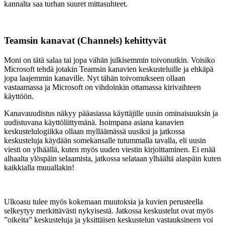
kannalta saa turhan suuret mittasuhteet.
Teamsin kanavat (Channels) kehittyvät
Moni on tätä salaa tai jopa vähän julkisemmin toivonutkin. Voisiko
Microsoft tehdä jotakin Teamsin kanavien keskusteluille ja ehkäpä
jopa laajemmin kanaville. Nyt tähän toivomukseen ollaan
vastaamassa ja Microsoft on vihdoinkin ottamassa kirivaihteen
käyttöön.
Kanavauudistus näkyy pääasiassa käyttäjille uusin ominaisuuksin ja
uudistuvana käyttöliittymänä. Isoimpana asiana kanavien
keskustelulogiikka ollaan mylläämässä uusiksi ja jatkossa
keskusteluja käydään somekansalle tutummalla tavalla, eli uusin
viesti on ylhäällä, kuten myös uuden viestin kirjoittaminen. Ei enää
alhaalta ylöspäin selaamista, jatkossa selataan ylhäältä alaspäin kuten
kaikkialla muuallakin!
Ulkoasu tulee myös kokemaan muutoksia ja kuvien perusteella
selkeytyy merkittävästi nykyisestä. Jatkossa keskustelut ovat myös
”oikeita” keskusteluja ja yksittäisen keskustelun vastauksineen voi