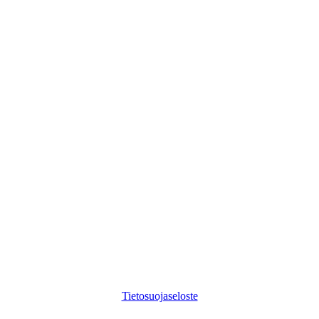
©
2026
Digikuu
Tietosuojaseloste