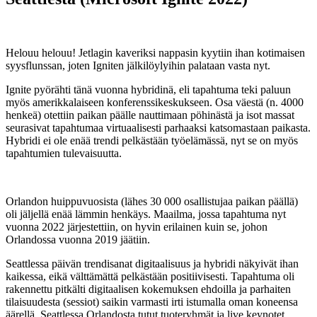
Helouu helouu! Jetlagin kaveriksi nappasin kyytiin ihan kotimaisen
syysflunssan, joten Igniten jälkilöylyihin palataan vasta nyt.
Ignite pyörähti tänä vuonna hybridinä, eli tapahtuma teki paluun
myös amerikkalaiseen konferenssikeskukseen. Osa väestä (n. 4000
henkeä) otettiin paikan päälle nauttimaan pöhinästä ja isot massat
seurasivat tapahtumaa virtuaalisesti parhaaksi katsomastaan paikasta.
Hybridi ei ole enää trendi pelkästään työelämässä, nyt se on myös
tapahtumien tulevaisuutta.
Orlandon huippuvuosista (lähes 30 000 osallistujaa paikan päällä)
oli jäljellä enää lämmin henkäys. Maailma, jossa tapahtuma nyt
vuonna 2022 järjestettiin, on hyvin erilainen kuin se, johon
Orlandossa vuonna 2019 jäätiin.
Seattlessa päivän trendisanat digitaalisuus ja hybridi näkyivät ihan
kaikessa, eikä välttämättä pelkästään positiivisesti. Tapahtuma oli
rakennettu pitkälti digitaalisen kokemuksen ehdoilla ja parhaiten
tilaisuudesta (sessiot) saikin varmasti irti istumalla oman koneensa
äärellä. Seattlessa Orlandosta tutut tuoteryhmät ja live keynotet