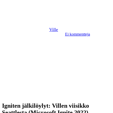
viisikko Seattlesta (Microsoft
Ignite 2022)
Kirjoittanut
Ville
26.10.2022
7 marraskuun, 2022
Ei kommentteja
11 min lukuaika
Igniten jälkilöylyt: Villen viisikko
Seattlesta (Microsoft Ignite 2022)