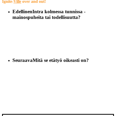
Ignite-
Ville
over and out!
Edellinen
Intra kolmessa tunnissa -
mainospuheita tai todellisuutta?
Seuraava
Mitä se etätyö oikeasti on?