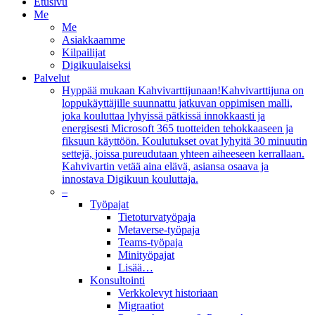
Etusivu
Me
Me
Asiakkaamme
Kilpailijat
Digikuulaiseksi
Palvelut
Hyppää mukaan Kahvivarttijunaan!
Kahvivarttijuna on
loppukäyttäjille suunnattu jatkuvan oppimisen malli,
joka kouluttaa lyhyissä pätkissä innokkaasti ja
energisesti Microsoft 365 tuotteiden tehokkaaseen ja
fiksuun käyttöön. Koulutukset ovat lyhyitä 30 minuutin
settejä, joissa pureudutaan yhteen aiheeseen kerrallaan.
Kahvivartin vetää aina elävä, asiansa osaava ja
innostava Digikuun kouluttaja.
–
Työpajat
Tietoturvatyöpaja
Metaverse-työpaja
Teams-työpaja
Minityöpajat
Lisää…
Konsultointi
Verkkolevyt historiaan
Migraatiot