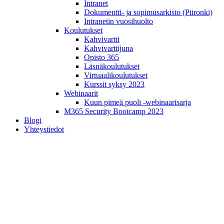
Intranet
Dokumentti- ja sopimusarkisto (Piironki)
Intranetin vuosihuolto
Koulutukset
Kahvivartti
Kahvivarttijuna
Opisto 365
Läsnäkoulutukset
Virtuaalikoulutukset
Kurssit syksy 2023
Webinaarit
Kuun pimeä puoli -webinaarisarja
M365 Security Bootcamp 2023
Blogi
Yhteystiedot
Yleinen
Igniten jälkilöylyt: Villen