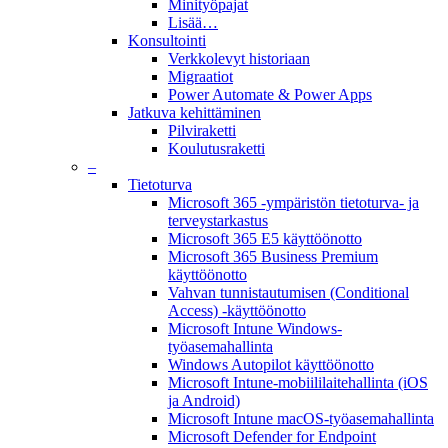
Minityöpajat
Lisää…
Konsultointi
Verkkolevyt historiaan
Migraatiot
Power Automate & Power Apps
Jatkuva kehittäminen
Pilviraketti
Koulutusraketti
–
Tietoturva
Microsoft 365 -ympäristön tietoturva- ja
terveystarkastus
Microsoft 365 E5 käyttöönotto
Microsoft 365 Business Premium
käyttöönotto
Vahvan tunnistautumisen (Conditional
Access) -käyttöönotto
Microsoft Intune Windows-
työasemahallinta
Windows Autopilot käyttöönotto
Microsoft Intune-mobiililaitehallinta (iOS
ja Android)
Microsoft Intune macOS-työasemahallinta
Microsoft Defender for Endpoint