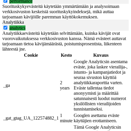
performance
Suorituskykyevästeitä käytetään ymmärtämään ja analysoimaan
verkkosivuston keskeisiä suorituskykyindeksejä, mikä auttaa
tarjoamaan kävijöille paremman käyttökokemuksen.
Analytiikka
analytics
Analytiikkaevästeitä käytetään selvittämään, kuinka kävijät ovat
vuorovaikutuksessa verkkosivuston kanssa. Nämä evästeet auttavat
tarjoamaan tietoa kävijämäärästä, poistumisprosentista, liikenteen
lähteestä jne.
Cookie
Kesto
Kuvaus
Google Analyticsin asentama
eväste, joka laskee vierailija-,
istunto- ja kampanjatiedot ja
seuraa sivuston käyttöä
2
analytiikkaraporttia varten.
_ga
years
Eväste tallentaa tiedot
anonyymisti ja määrittää
satunnaisesti luodut numerot
yksilöllisten vierailijoiden
tunnistamiseksi.
1
Googlen asettama eväste
_gat_gtag_UA_122574882_1
minute
käyttäjien erottamiseen.
Tämä Google Analyticsin