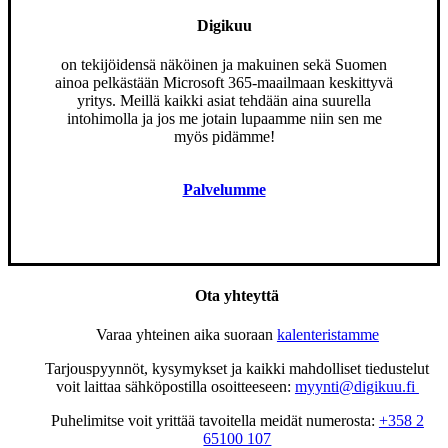
Digikuu
on tekijöidensä näköinen ja makuinen sekä Suomen
ainoa pelkästään Microsoft 365-maailmaan keskittyvä
yritys. Meillä kaikki asiat tehdään aina suurella
intohimolla ja jos me jotain lupaamme niin sen me
myös pidämme!
Palvelumme
Ota yhteyttä
Varaa yhteinen aika suoraan
kalenteristamme
Tarjouspyynnöt, kysymykset ja kaikki mahdolliset tiedustelut
voit laittaa sähköpostilla osoitteeseen:
myynti@digikuu.fi
Puhelimitse voit yrittää tavoitella meidät numerosta:
+358 2
65100 107