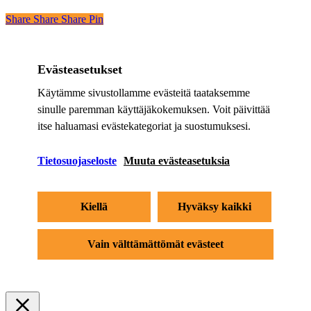
Share
Share
Share
Share
Pin
Evästeasetukset
Käytämme sivustollamme evästeitä taataksemme
sinulle paremman käyttäjäkokemuksen. Voit päivittää
itse haluamasi evästekategoriat ja suostumuksesi.
Tietosuojaseloste
Muuta evästeasetuksia
Kiellä
Hyväksy kaikki
Vain välttämättömät evästeet