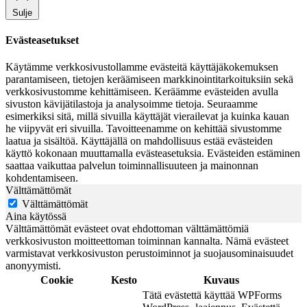
Sulje
Evästeasetukset
Käytämme verkkosivustollamme evästeitä käyttäjäkokemuksen
parantamiseen, tietojen keräämiseen markkinointitarkoituksiin sekä
verkkosivustomme kehittämiseen. Keräämme evästeiden avulla
sivuston kävijätilastoja ja analysoimme tietoja. Seuraamme
esimerkiksi sitä, millä sivuilla käyttäjät vierailevat ja kuinka kauan
he viipyvät eri sivuilla. Tavoitteenamme on kehittää sivustomme
laatua ja sisältöä. Käyttäjällä on mahdollisuus estää evästeiden
käyttö kokonaan muuttamalla evästeasetuksia. Evästeiden estäminen
saattaa vaikuttaa palvelun toiminnallisuuteen ja mainonnan
kohdentamiseen.
Välttämättömät
Välttämättömät
Aina käytössä
Välttämättömät evästeet ovat ehdottoman välttämättömiä
verkkosivuston moitteettoman toiminnan kannalta. Nämä evästeet
varmistavat verkkosivuston perustoiminnot ja suojausominaisuudet
anonyymisti.
Cookie
Kesto
Kuvaus
Tätä evästettä käyttää WPForms