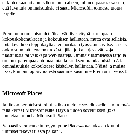
ei kuitenkaan ottanut silloin tuulta alleen, johtuen pääasiassa siitä,
että luvattuja ominaisuuksia ei saatu Microsoftin toimesta tuotua
tarjolle.
Premiumin ominaisuudet tähtäävät tiivistettynä parempaan
kokouskokemukseen ja kokouksen hallintaan, mutta ovat sellaisia,
joita tavallinen loppukäyttäjä ei juurikaan työssään tarvitse. Lisenssi
onkin suunnattu enemmän käyttäjille, jotka järjestävät isoja
tilaisuuksia tai vaikkapa webinaareja. Ominaisuusmielessä tarjolla
on mm. parempaa automaatiota, kokouksen brändäämistä ja AI-
ominaisuuksia kokouksessa käsitellyn hallintaan. Näistä ja muista
lisää, kunhan loppuvuodesta saamme käsiimme Premium-lisenssit!
Microsoft Places
Ignite on perinteisesti ollut paikka uudelle sovellukselle ja niin myös
tällä kertaa! Microsoft esitteli täysin uuden sovelluksen, joka
tunnetaan nimellä Microsoft Places.
Vapaasti suomennettu myyntipuhe Places-sovellukseen kuului
”Ihmiset tekevät tilasta paikan”.