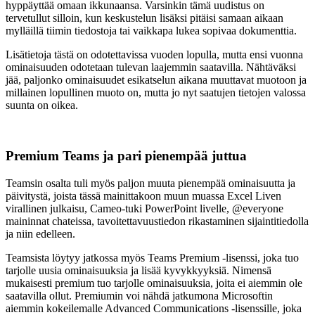
hyppäyttää omaan ikkunaansa. Varsinkin tämä uudistus on
tervetullut silloin, kun keskustelun lisäksi pitäisi samaan aikaan
mylläillä tiimin tiedostoja tai vaikkapa lukea sopivaa dokumenttia.
Lisätietoja tästä on odotettavissa vuoden lopulla, mutta ensi vuonna
ominaisuuden odotetaan tulevan laajemmin saatavilla. Nähtäväksi
jää, paljonko ominaisuudet esikatselun aikana muuttavat muotoon ja
millainen lopullinen muoto on, mutta jo nyt saatujen tietojen valossa
suunta on oikea.
Premium Teams ja pari pienempää juttua
Teamsin osalta tuli myös paljon muuta pienempää ominaisuutta ja
päivitystä, joista tässä mainittakoon muun muassa Excel Liven
virallinen julkaisu, Cameo-tuki PowerPoint livelle, @everyone
maininnat chateissa, tavoitettavuustiedon rikastaminen sijaintitiedolla
ja niin edelleen.
Teamsista löytyy jatkossa myös Teams Premium -lisenssi, joka tuo
tarjolle uusia ominaisuuksia ja lisää kyvykkyyksiä. Nimensä
mukaisesti premium tuo tarjolle ominaisuuksia, joita ei aiemmin ole
saatavilla ollut. Premiumin voi nähdä jatkumona Microsoftin
aiemmin kokeilemalle Advanced Communications -lisenssille, joka