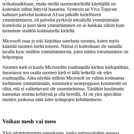
työkalusalkkuun, mutta meillä suomenkielisillä käyttäjillä on
kuitenkin niihin liittyviä haasteita. Syntexin tai Viva Topicsin
kaltaiset palvelut luottavat AI:ssa pitkälle kielelliseen
ymmärtämiseen, eli palvelut pyrkivät tekoälyllä ymmärtämään
kontekstia ja juuri tämä ymmärtäminen on se hankala silloin kuin
tuotamme sisältöä kotimaisella kielellä.
Microsoft osaa jo toki kirjoittaa sanelusta suomea, kuten myös
kääntää suomen kieltä toiseen. Näissä ei kuitenkaan ole samalla
tavalla kyse sisällön ymmärtämisestä, joten niiden toteuttaminen on
helpompaa
Suomen kieli ei kuulu Microsoftin roadmapilla kielten kärkipäähän,
itseasiassa sen osalta suomen kieli ei tällä hetkellä ole edes
roadmapilla. Aika näyttää milloin Microsoft on valmis kotimaista
kieltämme ymmärtämään, toistaiseksi tuotepoppoon kommentti on
ollut, että ei valitettavasti ole suunnitelmissa. Tästäkin huolimatta
kannattaa seurata kehitystä ja olla hereillä, AI on yksi apuväline
muiden joukossa mitä tulee työtapojen kehittämiseen.
Voihan mesh vai mess
Yksi odotetuimmista uutuuksista, jonka parrasvaloihin nousua