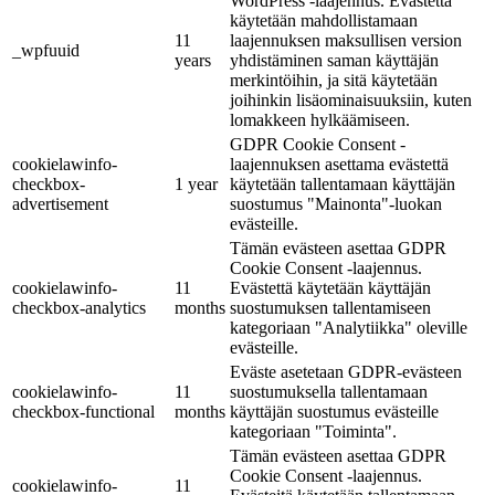
WordPress -laajennus. Evästettä
käytetään mahdollistamaan
11
laajennuksen maksullisen version
_wpfuuid
years
yhdistäminen saman käyttäjän
merkintöihin, ja sitä käytetään
joihinkin lisäominaisuuksiin, kuten
lomakkeen hylkäämiseen.
GDPR Cookie Consent -
cookielawinfo-
laajennuksen asettama evästettä
checkbox-
1 year
käytetään tallentamaan käyttäjän
advertisement
suostumus "Mainonta"-luokan
evästeille.
Tämän evästeen asettaa GDPR
Cookie Consent -laajennus.
cookielawinfo-
11
Evästettä käytetään käyttäjän
checkbox-analytics
months
suostumuksen tallentamiseen
kategoriaan "Analytiikka" oleville
evästeille.
Eväste asetetaan GDPR-evästeen
cookielawinfo-
11
suostumuksella tallentamaan
checkbox-functional
months
käyttäjän suostumus evästeille
kategoriaan "Toiminta".
Tämän evästeen asettaa GDPR
Cookie Consent -laajennus.
cookielawinfo-
11