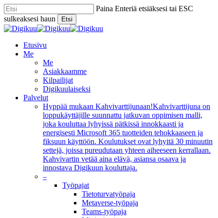
Skip
Paina Enteriä etsiäksesi tai ESC
to
sulkeaksesi haun
Etsi
main
Close
content
Search
Menu
Etusivu
Me
Me
Asiakkaamme
Kilpailijat
Digikuulaiseksi
Palvelut
Hyppää mukaan Kahvivarttijunaan!
Kahvivarttijuna on
loppukäyttäjille suunnattu jatkuvan oppimisen malli,
joka kouluttaa lyhyissä pätkissä innokkaasti ja
energisesti Microsoft 365 tuotteiden tehokkaaseen ja
fiksuun käyttöön. Koulutukset ovat lyhyitä 30 minuutin
settejä, joissa pureudutaan yhteen aiheeseen kerrallaan.
Kahvivartin vetää aina elävä, asiansa osaava ja
innostava Digikuun kouluttaja.
–
Työpajat
Tietoturvatyöpaja
Metaverse-työpaja
Teams-työpaja