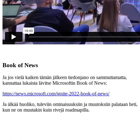
Book of News
Ja jos vielä kaiken tämän jälkeen tiedonjano on sammuttamatta,
kannattaa lukaista lävitse Microsoftin Book of News:
https://news.microsoft.com/ignite-2022-book-of-news/
Ja älkää huoliko, tuleviin ominaisuuksiin ja muutoksiin palataan heti,
kun ne on muutakin kuin rivejä roadmapilla.