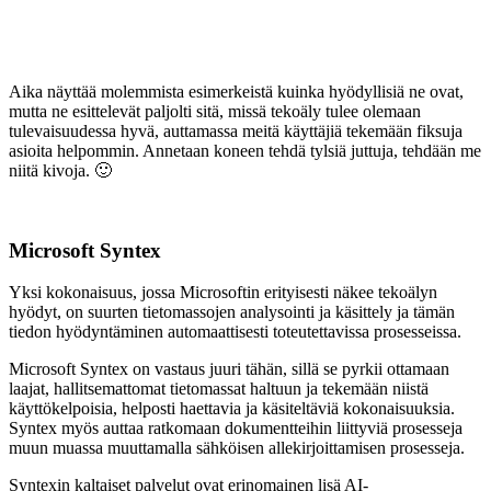
Aika näyttää molemmista esimerkeistä kuinka hyödyllisiä ne ovat,
mutta ne esittelevät paljolti sitä, missä tekoäly tulee olemaan
tulevaisuudessa hyvä, auttamassa meitä käyttäjiä tekemään fiksuja
asioita helpommin. Annetaan koneen tehdä tylsiä juttuja, tehdään me
niitä kivoja. 🙂
Microsoft Syntex
Yksi kokonaisuus, jossa Microsoftin erityisesti näkee tekoälyn
hyödyt, on suurten tietomassojen analysointi ja käsittely ja tämän
tiedon hyödyntäminen automaattisesti toteutettavissa prosesseissa.
Microsoft Syntex on vastaus juuri tähän, sillä se pyrkii ottamaan
laajat, hallitsemattomat tietomassat haltuun ja tekemään niistä
käyttökelpoisia, helposti haettavia ja käsiteltäviä kokonaisuuksia.
Syntex myös auttaa ratkomaan dokumentteihin liittyviä prosesseja
muun muassa muuttamalla sähköisen allekirjoittamisen prosesseja.
Syntexin kaltaiset palvelut ovat erinomainen lisä AI-