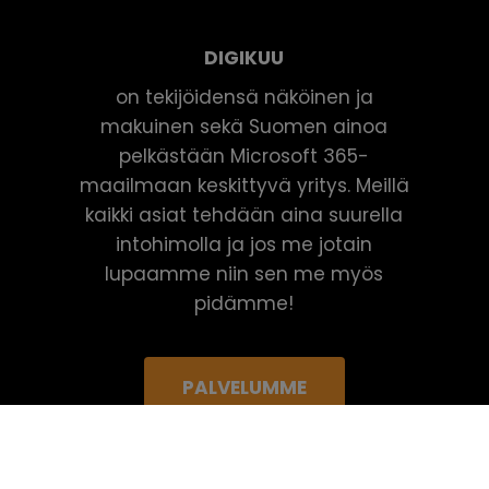
DIGIKUU
on tekijöidensä näköinen ja
makuinen sekä Suomen ainoa
pelkästään Microsoft 365-
maailmaan keskittyvä yritys. Meillä
kaikki asiat tehdään aina suurella
intohimolla ja jos me jotain
lupaamme niin sen me myös
pidämme!
PALVELUMME