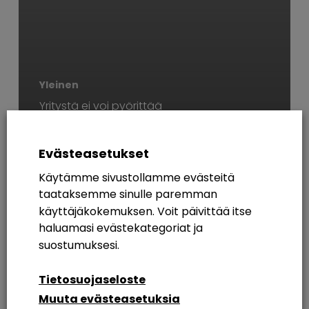
Yleinen
Yritystä ei voi pyörittää
etänä – vai voiko
sittenkin?
Evästeasetukset
Käytämme sivustollamme evästeitä
AVAINSANAT
taataksemme sinulle paremman
käyttäjäkokemuksen. Voit päivittää itse
365
Azure AD
Breakout Rooms
Digikuu
haluamasi evästekategoriat ja
Etätyö
Etätyöskentely
Etätyöskentely M365
suostumuksesi.
Intranet
Intranetin Rakentaminen
Tietosuojaseloste
Muuta evästeasetuksia
Intranet Sharepoint Toteutus
Koulutus