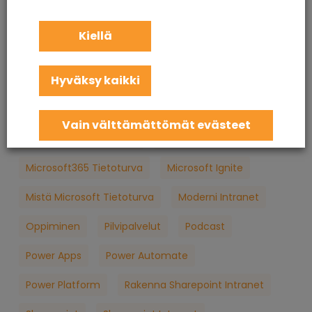
KuuCast
Loppukäyttäjän Tietoturva
M365
Kiellä
M365 Konsultointi
MFA
Microsoft
Hyväksy kaikki
Microsoft 365
Microsoft 365 Apua
Microsoft 365 Jatkuva Palvelu
Vain välttämättömät evästeet
Microsoft 365 Koulutus
Microsoft 365 Palvelut
Microsoft365 Tietoturva
Microsoft Ignite
Mistä Microsoft Tietoturva
Moderni Intranet
Oppiminen
Pilvipalvelut
Podcast
Power Apps
Power Automate
Power Platform
Rakenna Sharepoint Intranet