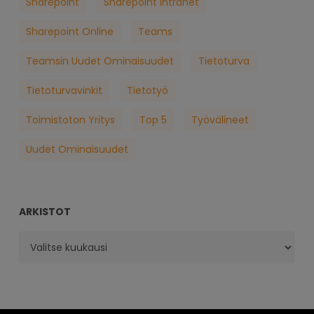
Sharepoint
Sharepoint Intranet
Sharepoint Online
Teams
Teamsin Uudet Ominaisuudet
Tietoturva
Tietoturvavinkit
Tietotyö
Toimistoton Yritys
Top 5
Työvälineet
Uudet Ominaisuudet
ARKISTOT
Arkistot