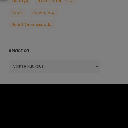
Tietotyö
Toimistoton Yritys
Top 5
Työvälineet
Uudet Ominaisuudet
ARKISTOT
Arkistot