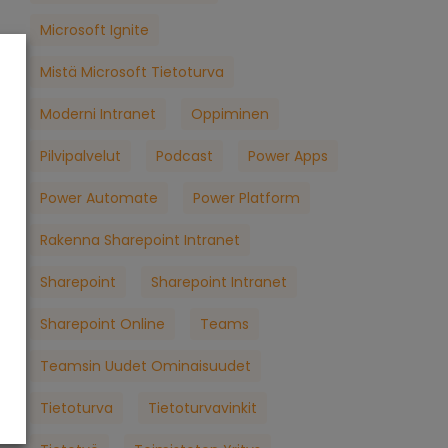
Microsoft Ignite
Mistä Microsoft Tietoturva
Moderni Intranet
Oppiminen
Pilvipalvelut
Podcast
Power Apps
Power Automate
Power Platform
Rakenna Sharepoint Intranet
Sharepoint
Sharepoint Intranet
Sharepoint Online
Teams
Teamsin Uudet Ominaisuudet
Tietoturva
Tietoturvavinkit