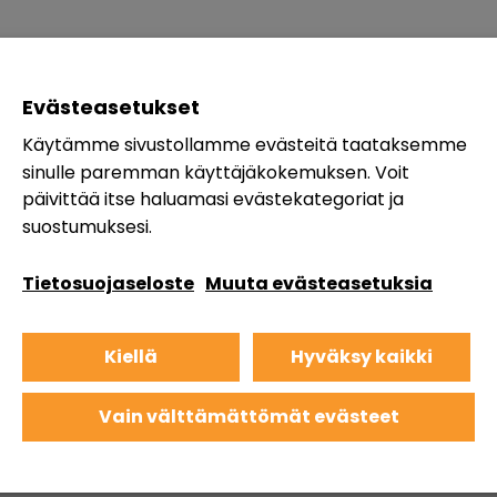
Evästeasetukset
Käytämme sivustollamme evästeitä taataksemme
sinulle paremman käyttäjäkokemuksen. Voit
päivittää itse haluamasi evästekategoriat ja
suostumuksesi.
Tietosuojaseloste
Muuta evästeasetuksia
Kiellä
Hyväksy kaikki
Vain välttämättömät evästeet