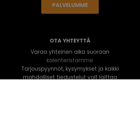
PALVELUMME
OTA YHTEYTTÄ
Varaa yhteinen aika suoraan
kalenteristamme
Tarjouspyynnöt, kysymykset ja kaikki
mahdolliset tiedustelut voit laittaa
sähköpostilla
osoitteeseen:
myynti@digikuu.fi
Puhelimitse voit yrittää tavoitella meidät
numerosta:
+358 2 65100 107