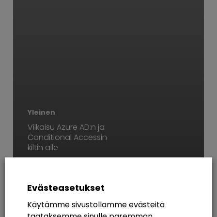
Yleinen
Vilkaisu Azure AD:n ja
Conditional Accessin
kiltin alle
AVAINSANAT
Evästeasetukset
365
Azure AD
Breakout Rooms
Digikuu
Käytämme sivustollamme evästeitä
taataksemme sinulle paremman