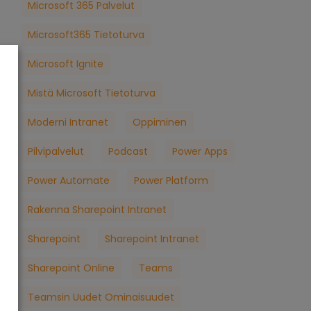
Microsoft 365 Palvelut
Microsoft365 Tietoturva
Microsoft Ignite
Mistä Microsoft Tietoturva
Moderni Intranet
Oppiminen
Pilvipalvelut
Podcast
Power Apps
Power Automate
Power Platform
Rakenna Sharepoint Intranet
Sharepoint
Sharepoint Intranet
Sharepoint Online
Teams
Teamsin Uudet Ominaisuudet