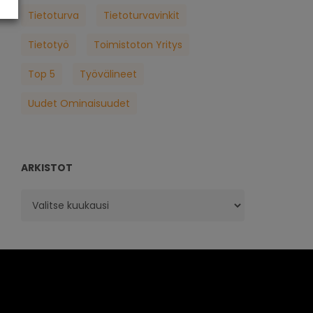
Tietoturva
Tietoturvavinkit
Tietotyö
Toimistoton Yritys
Top 5
Työvälineet
Uudet Ominaisuudet
ARKISTOT
Arkistot