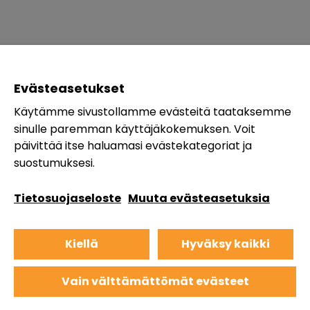
Evästeasetukset
Käytämme sivustollamme evästeitä taataksemme
sinulle paremman käyttäjäkokemuksen. Voit
päivittää itse haluamasi evästekategoriat ja
suostumuksesi.
Tietosuojaseloste
Muuta evästeasetuksia
Kiellä
Hyväksy kaikki
Vain välttämättömät evästeet