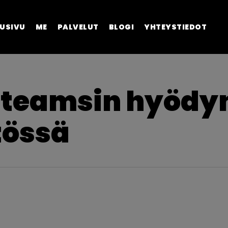
USIVU
ME
PALVELUT
BLOGI
YHTEYSTIEDOT
iä teamsin hyöd
tössä