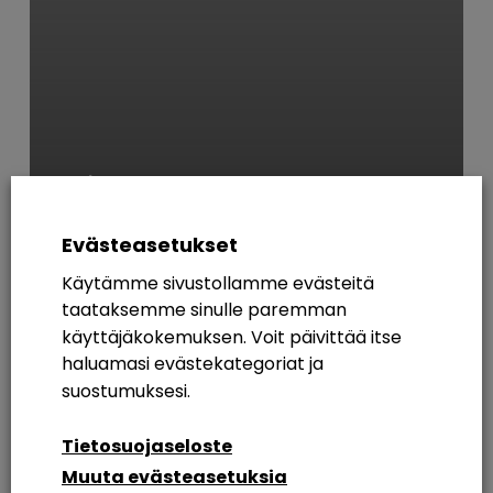
Yleinen
Krakalla vai ilman?
Evästeasetukset
Käytämme sivustollamme evästeitä
AVAINSANAT
taataksemme sinulle paremman
käyttäjäkokemuksen. Voit päivittää itse
365
Azure AD
Breakout Rooms
Digikuu
haluamasi evästekategoriat ja
Etätyö
Etätyöskentely
Etätyöskentely M365
suostumuksesi.
Intranet
Intranetin Rakentaminen
Tietosuojaseloste
Muuta evästeasetuksia
Intranet Sharepoint Toteutus
Koulutus