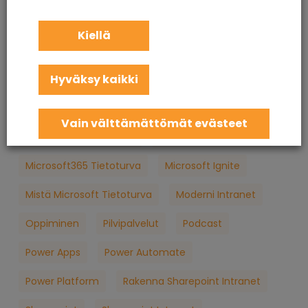
KuuCast
Loppukäyttäjän Tietoturva
M365
Kiellä
M365 Konsultointi
MFA
Microsoft
Hyväksy kaikki
Microsoft 365
Microsoft 365 Apua
Microsoft 365 Jatkuva Palvelu
Vain välttämättömät evästeet
Microsoft 365 Koulutus
Microsoft 365 Palvelut
Microsoft365 Tietoturva
Microsoft Ignite
Mistä Microsoft Tietoturva
Moderni Intranet
Oppiminen
Pilvipalvelut
Podcast
Power Apps
Power Automate
Power Platform
Rakenna Sharepoint Intranet