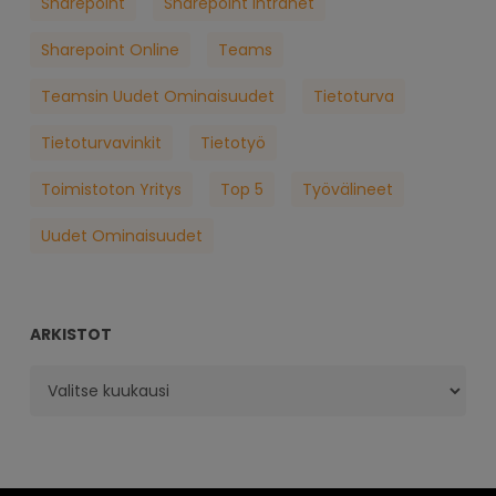
Sharepoint
Sharepoint Intranet
Sharepoint Online
Teams
Teamsin Uudet Ominaisuudet
Tietoturva
Tietoturvavinkit
Tietotyö
Toimistoton Yritys
Top 5
Työvälineet
Uudet Ominaisuudet
ARKISTOT
Arkistot