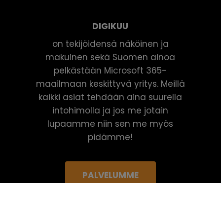
DIGIKUU
on tekijöidensä näköinen ja
makuinen sekä Suomen ainoa
pelkästään Microsoft 365-
maailmaan keskittyvä yritys. Meillä
kaikki asiat tehdään aina suurella
intohimolla ja jos me jotain
lupaamme niin sen me myös
pidämme!
PALVELUMME