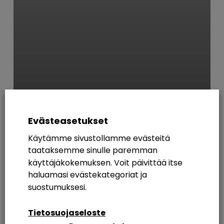
Yleinen
Matkalle mukaan ja
Evästeasetukset
valmistautumista
Käytämme sivustollamme evästeitä
taataksemme sinulle paremman
AVAINSANAT
käyttäjäkokemuksen. Voit päivittää itse
haluamasi evästekategoriat ja
365
Azure AD
Breakout Rooms
Digikuu
suostumuksesi.
Etätyö
Etätyöskentely
Etätyöskentely M365
Tietosuojaseloste
Intranet
Intranetin Rakentaminen