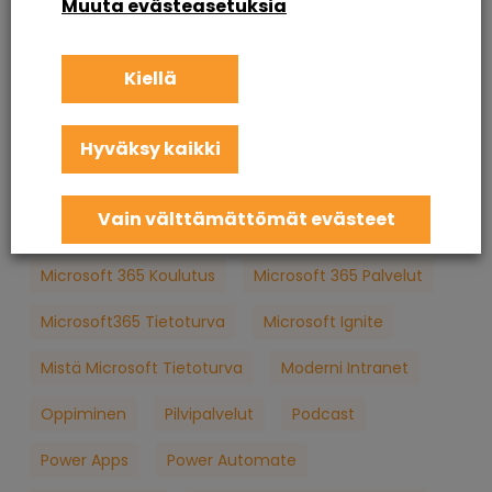
Muuta evästeasetuksia
Intranet Sharepoint Toteutus
Koulutus
Kiellä
KuuCast
Loppukäyttäjän Tietoturva
M365
M365 Konsultointi
MFA
Microsoft
Hyväksy kaikki
Microsoft 365
Microsoft 365 Apua
Vain välttämättömät evästeet
Microsoft 365 Jatkuva Palvelu
Microsoft 365 Koulutus
Microsoft 365 Palvelut
Microsoft365 Tietoturva
Microsoft Ignite
Mistä Microsoft Tietoturva
Moderni Intranet
Oppiminen
Pilvipalvelut
Podcast
Power Apps
Power Automate