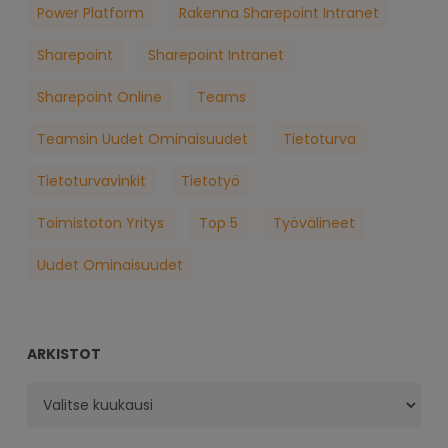
Power Platform
Rakenna Sharepoint Intranet
Sharepoint
Sharepoint Intranet
Sharepoint Online
Teams
Teamsin Uudet Ominaisuudet
Tietoturva
Tietoturvavinkit
Tietotyö
Toimistoton Yritys
Top 5
Työvälineet
Uudet Ominaisuudet
ARKISTOT
Arkistot