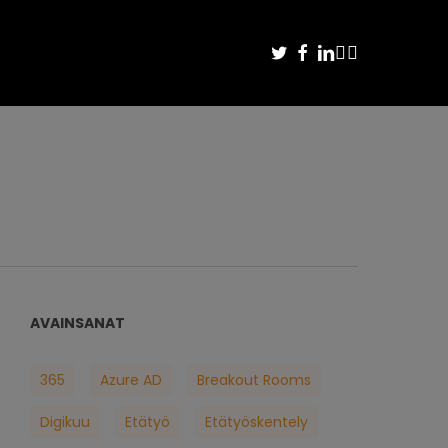
TWITTER
FACEBOOK
LINKEDIN
YOUTUBE
INSTAGRAM
AVAINSANAT
365
Azure AD
Breakout Rooms
Digikuu
Etätyö
Etätyöskentely