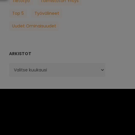
Tietotyö
Toimistoton Yritys
Top 5
Työvälineet
Uudet Ominaisuudet
ARKISTOT
Arkistot