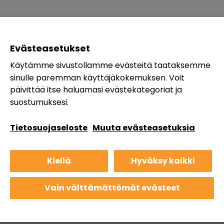
Evästeasetukset
Käytämme sivustollamme evästeitä taataksemme
sinulle paremman käyttäjäkokemuksen. Voit
päivittää itse haluamasi evästekategoriat ja
suostumuksesi.
Tietosuojaseloste
Muuta evästeasetuksia
Kiellä
Hyväksy kaikki
Vain välttämättömät evästeet