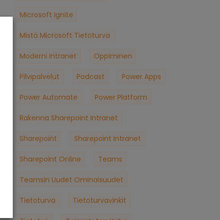
Microsoft Ignite
Mistä Microsoft Tietoturva
Moderni Intranet
Oppiminen
Pilvipalvelut
Podcast
Power Apps
Power Automate
Power Platform
Rakenna Sharepoint Intranet
Sharepoint
Sharepoint Intranet
Sharepoint Online
Teams
Teamsin Uudet Ominaisuudet
Tietoturva
Tietoturvavinkit