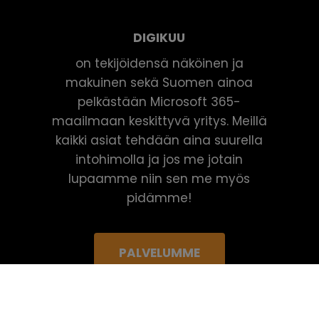
DIGIKUU
on tekijöidensä näköinen ja
makuinen sekä Suomen ainoa
pelkästään Microsoft 365-
maailmaan keskittyvä yritys. Meillä
kaikki asiat tehdään aina suurella
intohimolla ja jos me jotain
lupaamme niin sen me myös
pidämme!
PALVELUMME