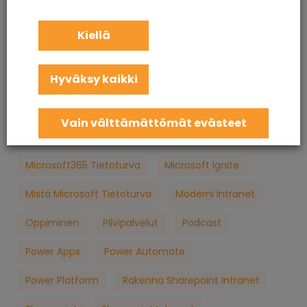
KuuCast
Loppukäyttäjän Tietoturva
M365
Kiellä
M365 Konsultointi
MFA
Microsoft
Hyväksy kaikki
Microsoft 365
Microsoft 365 Apua
Microsoft 365 Jatkuva Palvelu
Vain välttämättömät evästeet
Microsoft 365 Koulutus
Microsoft 365 Palvelut
Microsoft365 Tietoturva
Microsoft Ignite
Mistä Microsoft Tietoturva
Moderni Intranet
Oppiminen
Pilvipalvelut
Podcast
Power Apps
Power Automate
Power Platform
Rakenna Sharepoint Intranet