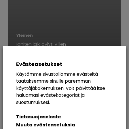
Yleinen
Igniten jälkilöylyt: Villen
viisikko Seattlesta
(Microsoft Ignite 2022)
Evästeasetukset
Käytämme sivustollamme evästeitä
AVAINSANAT
taataksemme sinulle paremman
käyttäjäkokemuksen. Voit päivittää itse
365
Azure AD
Breakout Rooms
Digikuu
haluamasi evästekategoriat ja
Etätyö
Etätyöskentely
Etätyöskentely M365
suostumuksesi.
Intranet
Intranetin Rakentaminen
Tietosuojaseloste
Muuta evästeasetuksia
Intranet Sharepoint Toteutus
Koulutus