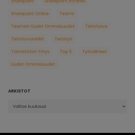
Sharepoint
Sharepoint Intranet
Sharepoint Online
Teams
Teamsin Uudet Ominaisuudet
Tietoturva
Tietoturvavinkit
Tietotyö
Toimistoton Yritys
Top 5
Työvälineet
Uudet Ominaisuudet
ARKISTOT
Arkistot