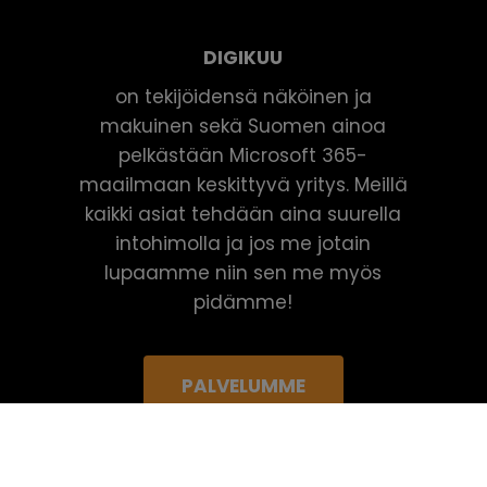
DIGIKUU
on tekijöidensä näköinen ja
makuinen sekä Suomen ainoa
pelkästään Microsoft 365-
maailmaan keskittyvä yritys. Meillä
kaikki asiat tehdään aina suurella
intohimolla ja jos me jotain
lupaamme niin sen me myös
pidämme!
PALVELUMME