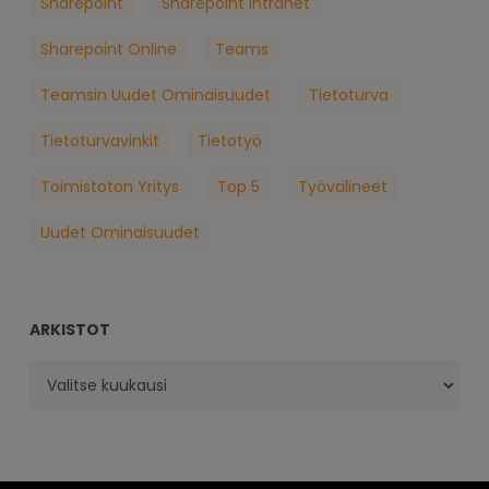
Sharepoint
Sharepoint Intranet
Sharepoint Online
Teams
Teamsin Uudet Ominaisuudet
Tietoturva
Tietoturvavinkit
Tietotyö
Toimistoton Yritys
Top 5
Työvälineet
Uudet Ominaisuudet
ARKISTOT
Arkistot