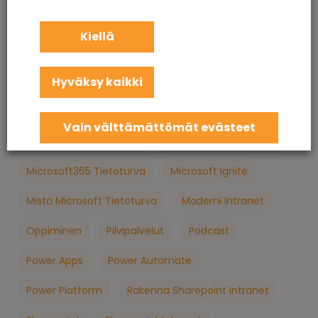
KuuCast
Loppukäyttäjän Tietoturva
M365
Kiellä
M365 Konsultointi
MFA
Microsoft
Hyväksy kaikki
Microsoft 365
Microsoft 365 Apua
Microsoft 365 Jatkuva Palvelu
Vain välttämättömät evästeet
Microsoft 365 Koulutus
Microsoft 365 Palvelut
Microsoft365 Tietoturva
Microsoft Ignite
Mistä Microsoft Tietoturva
Moderni Intranet
Oppiminen
Pilvipalvelut
Podcast
Power Apps
Power Automate
Power Platform
Rakenna Sharepoint Intranet