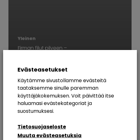
Yleinen
Firman filut pilveen –
Helpompi keissi, kuin
kuvitteletkaan
Evästeasetukset
Käytämme sivustollamme evästeitä
AVAINSANAT
taataksemme sinulle paremman
käyttäjäkokemuksen. Voit päivittää itse
365
Azure AD
Breakout Rooms
Digikuu
haluamasi evästekategoriat ja
Etätyö
Etätyöskentely
Etätyöskentely M365
suostumuksesi.
Intranet
Intranetin Rakentaminen
Tietosuojaseloste
Muuta evästeasetuksia
Intranet Sharepoint Toteutus
Koulutus