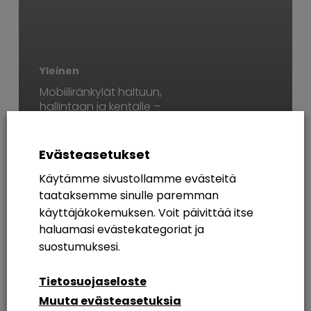
Yleinen
Mobiiliränkylät haltuun,
hallintaan ja kentälle –
Läjä ATK-miehen
koottuja kokemuksia
Evästeasetukset
Käytämme sivustollamme evästeitä
AVAINSANAT
taataksemme sinulle paremman
käyttäjäkokemuksen. Voit päivittää itse
365
Azure AD
Breakout Rooms
Digikuu
haluamasi evästekategoriat ja
Etätyö
Etätyöskentely
Etätyöskentely M365
suostumuksesi.
Intranet
Intranetin Rakentaminen
Tietosuojaseloste
Muuta evästeasetuksia
Intranet Sharepoint Toteutus
Koulutus