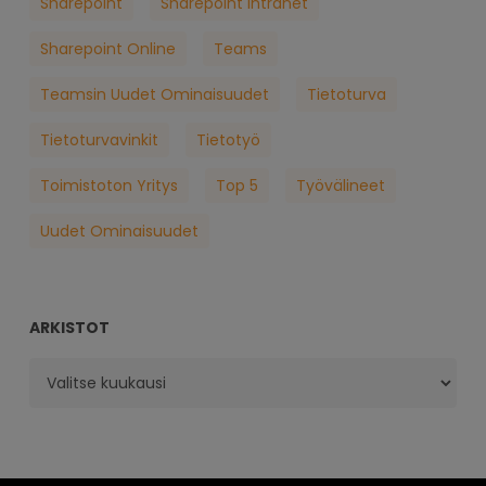
Sharepoint
Sharepoint Intranet
Sharepoint Online
Teams
Teamsin Uudet Ominaisuudet
Tietoturva
Tietoturvavinkit
Tietotyö
Toimistoton Yritys
Top 5
Työvälineet
Uudet Ominaisuudet
ARKISTOT
Arkistot