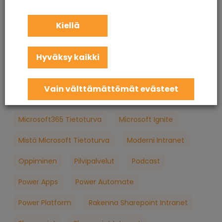
KuuCast
Loppukäyttäjän Tietoturva
M365
Kiellä
M365 Konsultointi
MFA
Microsoft
Hyväksy kaikki
Microsoft 365
Microsoft 365 Apua
Microsoft 365 Jatkuva Palvelu
Vain välttämättömät evästeet
Microsoft 365 Koulutus
Microsoft 365 Palvelut
Microsoft365 Tietoturva
Microsoft Ignite
Mistä Microsoft Tietoturva
Moderni Intranet
Oppiminen
Pilvipalvelut
Podcast
Power Apps
Power Automate
Power Platform
Rakenna Sharepoint Intranet