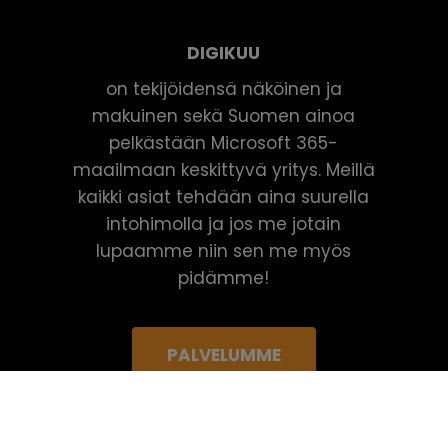
DIGIKUU
on tekijöidensä näköinen ja
makuinen sekä Suomen ainoa
pelkästään Microsoft 365-
maailmaan keskittyvä yritys. Meillä
kaikki asiat tehdään aina suurella
intohimolla ja jos me jotain
lupaamme niin sen me myös
pidämme!
PALVELUMME