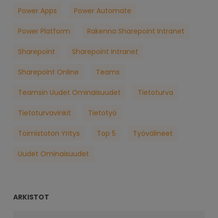
Power Apps
Power Automate
Power Platform
Rakenna Sharepoint Intranet
Sharepoint
Sharepoint Intranet
Sharepoint Online
Teams
Teamsin Uudet Ominaisuudet
Tietoturva
Tietoturvavinkit
Tietotyö
Toimistoton Yritys
Top 5
Työvälineet
Uudet Ominaisuudet
ARKISTOT
Arkistot