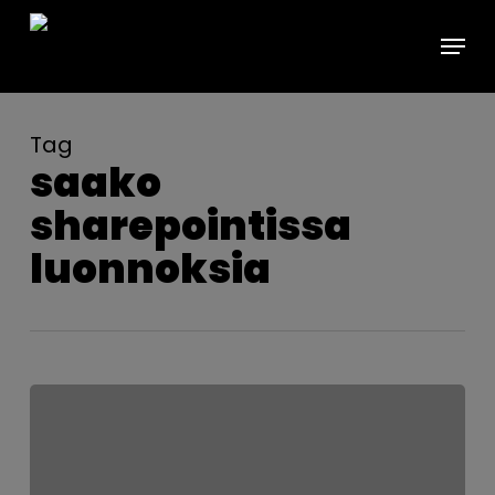
Skip
Menu
to
main
content
Tag
saako
sharepointissa
luonnoksia
Uusia
tuulia
ja
SharePointissa