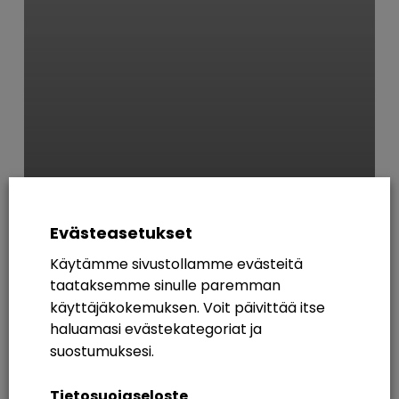
Yleinen
Uusia tuulia ja
Evästeasetukset
SharePointissa jotain
Käytämme sivustollamme evästeitä
yksityistä!
taataksemme sinulle paremman
käyttäjäkokemuksen. Voit päivittää itse
AVAINSANAT
haluamasi evästekategoriat ja
suostumuksesi.
365
Azure AD
Breakout Rooms
Digikuu
Tietosuojaseloste