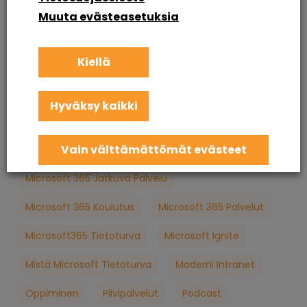
Etätyö
Etätyöskentely
Etätyöskentely M365
Muuta evästeasetuksia
Intranet
Intranetin Rakentaminen
Kiellä
Intranet Sharepoint Toteutus
Koulutus
KuuCast
Loppukäyttäjän Tietoturva
M365
Hyväksy kaikki
M365 Konsultointi
MFA
Microsoft
Vain välttämättömät evästeet
Microsoft 365
Microsoft 365 Apua
Microsoft 365 Jatkuva Palvelu
Microsoft 365 Koulutus
Microsoft 365 Palvelut
Microsoft365 Tietoturva
Microsoft Ignite
Mistä Microsoft Tietoturva
Moderni Intranet
Oppiminen
Pilvipalvelut
Podcast