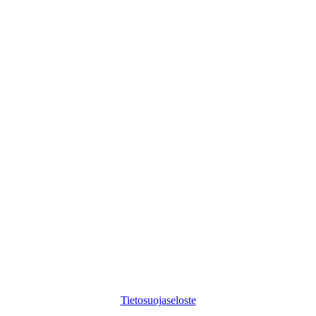
©
2026
Digikuu
Tietosuojaseloste