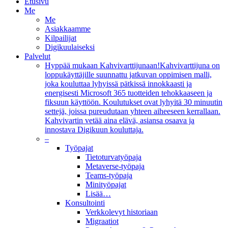
Etusivu
Me
Me
Asiakkaamme
Kilpailijat
Digikuulaiseksi
Palvelut
Hyppää mukaan Kahvivarttijunaan!
Kahvivarttijuna on
loppukäyttäjille suunnattu jatkuvan oppimisen malli,
joka kouluttaa lyhyissä pätkissä innokkaasti ja
energisesti Microsoft 365 tuotteiden tehokkaaseen ja
fiksuun käyttöön. Koulutukset ovat lyhyitä 30 minuutin
settejä, joissa pureudutaan yhteen aiheeseen kerrallaan.
Kahvivartin vetää aina elävä, asiansa osaava ja
innostava Digikuun kouluttaja.
–
Työpajat
Tietoturvatyöpaja
Metaverse-työpaja
Teams-työpaja
Minityöpajat
Lisää…
Konsultointi
Verkkolevyt historiaan
Migraatiot