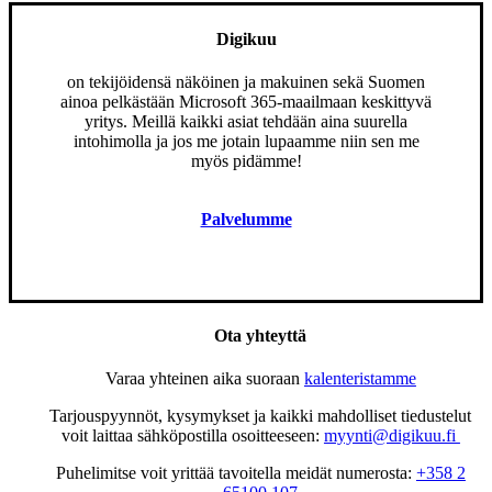
Digikuu
on tekijöidensä näköinen ja makuinen sekä Suomen
ainoa pelkästään Microsoft 365-maailmaan keskittyvä
yritys. Meillä kaikki asiat tehdään aina suurella
intohimolla ja jos me jotain lupaamme niin sen me
myös pidämme!
Palvelumme
Ota yhteyttä
Varaa yhteinen aika suoraan
kalenteristamme
Tarjouspyynnöt, kysymykset ja kaikki mahdolliset tiedustelut
voit laittaa sähköpostilla osoitteeseen:
myynti@digikuu.fi
Puhelimitse voit yrittää tavoitella meidät numerosta:
+358 2