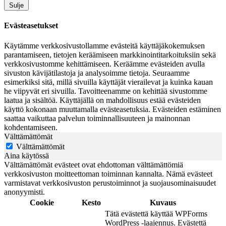
Sulje
Evästeasetukset
Käytämme verkkosivustollamme evästeitä käyttäjäkokemuksen
parantamiseen, tietojen keräämiseen markkinointitarkoituksiin sekä
verkkosivustomme kehittämiseen. Keräämme evästeiden avulla
sivuston kävijätilastoja ja analysoimme tietoja. Seuraamme
esimerkiksi sitä, millä sivuilla käyttäjät vierailevat ja kuinka kauan
he viipyvät eri sivuilla. Tavoitteenamme on kehittää sivustomme
laatua ja sisältöä. Käyttäjällä on mahdollisuus estää evästeiden
käyttö kokonaan muuttamalla evästeasetuksia. Evästeiden estäminen
saattaa vaikuttaa palvelun toiminnallisuuteen ja mainonnan
kohdentamiseen.
Välttämättömät
Välttämättömät
Aina käytössä
Välttämättömät evästeet ovat ehdottoman välttämättömiä
verkkosivuston moitteettoman toiminnan kannalta. Nämä evästeet
varmistavat verkkosivuston perustoiminnot ja suojausominaisuudet
anonyymisti.
Cookie
Kesto
Kuvaus
Tätä evästettä käyttää WPForms
WordPress -laajennus. Evästettä