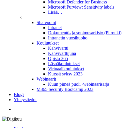
Microsoft Defender for Business
Microsoft Purview: Sensitivity labels
Lisää…
–
Sharepoint
Intranet
Dokumentti- ja sopimusarkisto (Piironki)
Intranetin vuosihuolto
Koulutukset
Kahvivartti
Kahvivarttijuna
Opisto 365
Läsnäkoulutukset
Virtuaalikoulutukset
Kurssit syksy 2023
Webinaarit
Kuun pimeä puoli -webinaarisarja
M365 Security Bootcamp 2023
Blogi
Yhteystiedot
twitter
facebook
linkedin
youtube
instagram