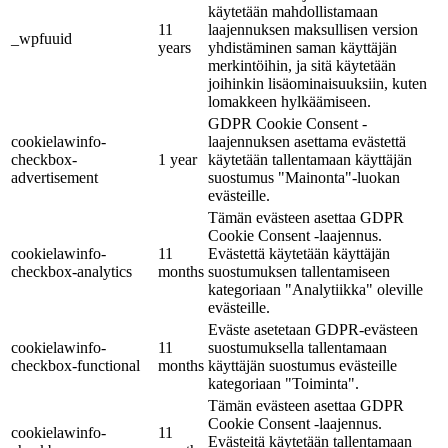
käytetään mahdollistamaan
11
laajennuksen maksullisen version
_wpfuuid
years
yhdistäminen saman käyttäjän
merkintöihin, ja sitä käytetään
joihinkin lisäominaisuuksiin, kuten
lomakkeen hylkäämiseen.
GDPR Cookie Consent -
cookielawinfo-
laajennuksen asettama evästettä
checkbox-
1 year
käytetään tallentamaan käyttäjän
advertisement
suostumus "Mainonta"-luokan
evästeille.
Tämän evästeen asettaa GDPR
Cookie Consent -laajennus.
cookielawinfo-
11
Evästettä käytetään käyttäjän
checkbox-analytics
months
suostumuksen tallentamiseen
kategoriaan "Analytiikka" oleville
evästeille.
Eväste asetetaan GDPR-evästeen
cookielawinfo-
11
suostumuksella tallentamaan
checkbox-functional
months
käyttäjän suostumus evästeille
kategoriaan "Toiminta".
Tämän evästeen asettaa GDPR
Cookie Consent -laajennus.
cookielawinfo-
11
Evästeitä käytetään tallentamaan