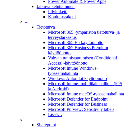
Power Automate & Power Apps
Jatkuva kehittäminen
Pilviraketti
Koulutusraketti
–
Tietoturva
Microsoft 365 -ympäristön tietoturva- ja
terveystarkastus
Microsoft 365 E5 käyttöönotto
Microsoft 365 Business Premium
käyttöönotto
Vahvan tunnistautumisen (Conditional
Access) -käyttöönotto
Microsoft Intune Windows-
työasemahallinta
Windows Autopilot käyttöönotto
Microsoft Intune-mobiililaitehallinta (iOS
ja Android)
Microsoft Intune macOS-työasemahallinta
Microsoft Defender for Endpoint
Microsoft Defender for Business
Microsoft Purview: Sensitivity labels
Lisää…
–
Sharepoint