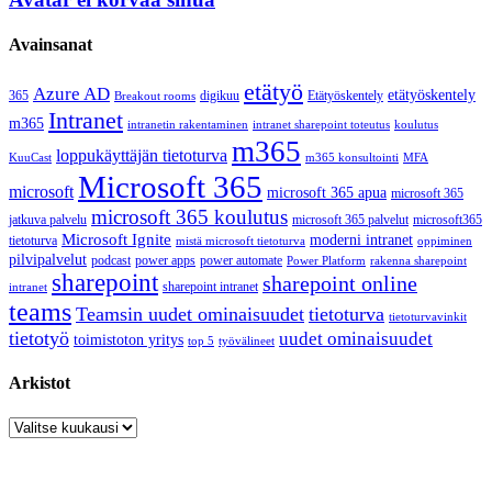
Avainsanat
etätyö
Azure AD
etätyöskentely
365
digikuu
Etätyöskentely
Breakout rooms
Intranet
m365
intranetin rakentaminen
intranet sharepoint toteutus
koulutus
m365
loppukäyttäjän tietoturva
KuuCast
m365 konsultointi
MFA
Microsoft 365
microsoft
microsoft 365 apua
microsoft 365
microsoft 365 koulutus
jatkuva palvelu
microsoft 365 palvelut
microsoft365
Microsoft Ignite
moderni intranet
tietoturva
mistä microsoft tietoturva
oppiminen
pilvipalvelut
podcast
power apps
power automate
Power Platform
rakenna sharepoint
sharepoint
sharepoint online
sharepoint intranet
intranet
teams
Teamsin uudet ominaisuudet
tietoturva
tietoturvavinkit
tietotyö
uudet ominaisuudet
toimistoton yritys
top 5
työvälineet
Arkistot
Arkistot