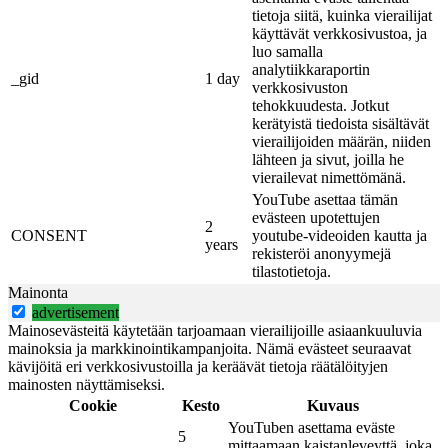
tietoja siitä, kuinka vierailijat
käyttävät verkkosivustoa, ja
luo samalla
analytiikkaraportin
_gid
1 day
verkkosivuston
tehokkuudesta. Jotkut
kerätyistä tiedoista sisältävät
vierailijoiden määrän, niiden
lähteen ja sivut, joilla he
vierailevat nimettömänä.
YouTube asettaa tämän
evästeen upotettujen
2
CONSENT
youtube-videoiden kautta ja
years
rekisteröi anonyymejä
tilastotietoja.
Mainonta
advertisement
Mainosevästeitä käytetään tarjoamaan vierailijoille asiaankuuluvia
mainoksia ja markkinointikampanjoita. Nämä evästeet seuraavat
kävijöitä eri verkkosivustoilla ja keräävät tietoja räätälöityjen
mainosten näyttämiseksi.
Cookie
Kesto
Kuvaus
YouTuben asettama eväste
5
mittaamaan kaistanleveyttä, joka