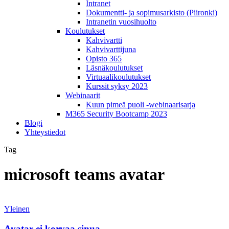
Intranet
Dokumentti- ja sopimusarkisto (Piironki)
Intranetin vuosihuolto
Koulutukset
Kahvivartti
Kahvivarttijuna
Opisto 365
Läsnäkoulutukset
Virtuaalikoulutukset
Kurssit syksy 2023
Webinaarit
Kuun pimeä puoli -webinaarisarja
M365 Security Bootcamp 2023
Blogi
Yhteystiedot
Tag
microsoft teams avatar
Avatar
ei
Yleinen
korvaa
sinua
Avatar ei korvaa sinua