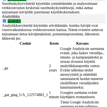
Suorituskykyevästeitä käytetään ymmärtämään ja analysoimaan
verkkosivuston keskeisiä suorituskykyindeksejä, mikä auttaa
tarjoamaan kävijöille paremman käyttökokemuksen.
Analytiikka
analytics
Analytiikkaevästeitä käytetään selvittämään, kuinka kävijät ovat
vuorovaikutuksessa verkkosivuston kanssa. Nämä evästeet auttavat
tarjoamaan tietoa kävijämäärästä, poistumisprosentista, liikenteen
lähteestä jne.
Cookie
Kesto
Kuvaus
Google Analyticsin asentama
eväste, joka laskee vierailija-,
istunto- ja kampanjatiedot ja
seuraa sivuston käyttöä
2
analytiikkaraporttia varten.
_ga
years
Eväste tallentaa tiedot
anonyymisti ja määrittää
satunnaisesti luodut numerot
yksilöllisten vierailijoiden
tunnistamiseksi.
1
Googlen asettama eväste
_gat_gtag_UA_122574882_1
minute
käyttäjien erottamiseen.
Tämä Google Analyticsin
asentama eväste tallentaa