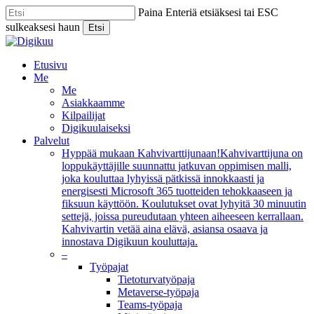
Skip
Paina Enteriä etsiäksesi tai ESC
to
sulkeaksesi haun
Etsi
main
Close
content
Search
Menu
Etusivu
Me
Me
Asiakkaamme
Kilpailijat
Digikuulaiseksi
Palvelut
Hyppää mukaan Kahvivarttijunaan!
Kahvivarttijuna on
loppukäyttäjille suunnattu jatkuvan oppimisen malli,
joka kouluttaa lyhyissä pätkissä innokkaasti ja
energisesti Microsoft 365 tuotteiden tehokkaaseen ja
fiksuun käyttöön. Koulutukset ovat lyhyitä 30 minuutin
settejä, joissa pureudutaan yhteen aiheeseen kerrallaan.
Kahvivartin vetää aina elävä, asiansa osaava ja
innostava Digikuun kouluttaja.
–
Työpajat
Tietoturvatyöpaja
Metaverse-työpaja
Teams-työpaja