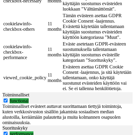
checkbox-necessary
months
käyttäjän suostumus evästeiden
luokkaan "Välttämättömät".
Tämän evästeen asettaa GDPR
Cookie Consent -laajennus.
cookielawinfo-
11
Evästettä käytetään tallentamaan
checkbox-others
months
käyttäjän suostumus evästeiden
käyttöön kategoriassa "Muut".
Eväste asetetaan GDPR-evästeen
cookielawinfo-
11
suostumuksella tallentamaan
checkbox-
months
käyttäjän suostumus evästeille
performance
kategoriaan "Suorituskyky".
Evästeen asettaa GDPR Cookie
Consent -laajennus, ja sitä käytetään
11
viewed_cookie_policy
tallentamaan, onko käyttäjä
months
suostunut evästeiden käyttöön vai
ei. Se ei tallenna henkilötietoja.
Toiminnalliset
functional
Toiminnalliset evästeet auttavat suorittamaan tiettyjä toimintoja,
kuten verkkosivuston sisällön jakamista sosiaalisen median
alustoilla, keräämään palautetta ja muita kolmannen osapuolen
ominaisuuksia.
Suorituskyky
performance