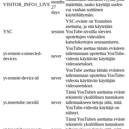
months
VISITOR_INFO1_LIVE
määrittää, saako käyttäjä uuden
27
vai vanhan soittimen
days
käyttöliittymän.
YSC-eväste on Youtuben
asettama, ja sitä käytetään
YSC
session
YouTube-sivuilla olevien
upotettujen videoiden
katselukertojen seuraamiseen.
YouTube asettaa tämän evästeen
yt-remote-connected-
tallentamaan upotettua YouTube-
never
devices
videota käyttävän käyttäjän
videoasetukset.
YouTube asettaa tämän evästeen
tallentamaan upotettua YouTube-
yt-remote-device-id
never
videota käyttävän käyttäjän
videoasetukset.
Tämä YouTuben asettama eväste
rekisteröi yksilöllisen tunnuksen
yt.innertube::nextId
never
tallentaakseen tietoja siitä, mitä
YouTube-videoita käyttäjä on
nähnyt.
Tämä YouTuben asettama eväste
rekisteröi yksilöllisen tunnuksen