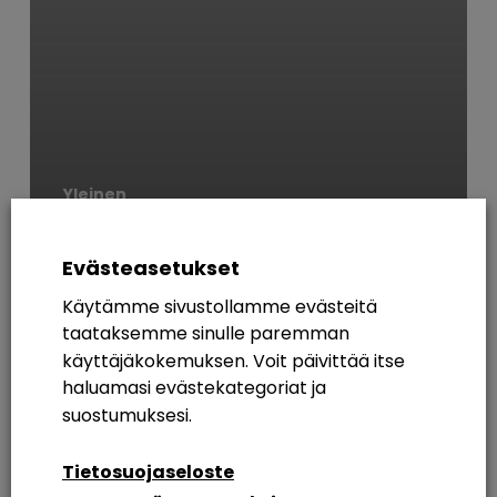
Yleinen
Uusia tuulia ja
SharePointissa jotain
Evästeasetukset
yksityistä!
Käytämme sivustollamme evästeitä
taataksemme sinulle paremman
AVAINSANAT
käyttäjäkokemuksen. Voit päivittää itse
haluamasi evästekategoriat ja
365
Azure AD
Breakout Rooms
Digikuu
suostumuksesi.
Etätyö
Etätyöskentely
Etätyöskentely M365
Tietosuojaseloste
Intranet
Intranetin Rakentaminen