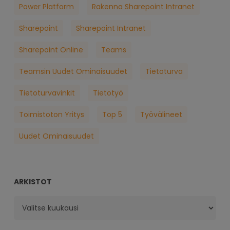
Power Platform
Rakenna Sharepoint Intranet
Sharepoint
Sharepoint Intranet
Sharepoint Online
Teams
Teamsin Uudet Ominaisuudet
Tietoturva
Tietoturvavinkit
Tietotyö
Toimistoton Yritys
Top 5
Työvälineet
Uudet Ominaisuudet
ARKISTOT
Arkistot