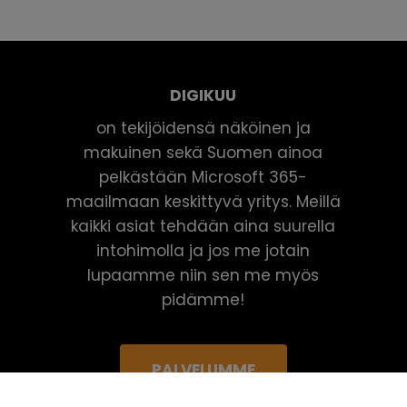
DIGIKUU
on tekijöidensä näköinen ja
makuinen sekä Suomen ainoa
pelkästään Microsoft 365-
maailmaan keskittyvä yritys. Meillä
kaikki asiat tehdään aina suurella
intohimolla ja jos me jotain
lupaamme niin sen me myös
pidämme!
PALVELUMME