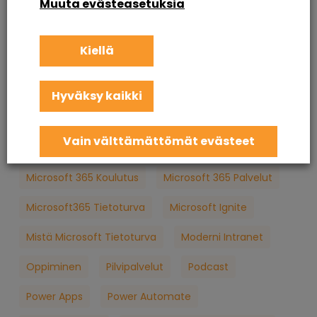
Muuta evästeasetuksia
Intranet Sharepoint Toteutus
Koulutus
Kiellä
KuuCast
Loppukäyttäjän Tietoturva
M365
M365 Konsultointi
MFA
Microsoft
Hyväksy kaikki
Microsoft 365
Microsoft 365 Apua
Vain välttämättömät evästeet
Microsoft 365 Jatkuva Palvelu
Microsoft 365 Koulutus
Microsoft 365 Palvelut
Microsoft365 Tietoturva
Microsoft Ignite
Mistä Microsoft Tietoturva
Moderni Intranet
Oppiminen
Pilvipalvelut
Podcast
Power Apps
Power Automate