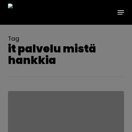
Skip
Menu
to
main
content
Tag
it palvelu mistä
hankkia
Pari
sanaa
M365-
loppukäyttäjäkoulutuksista
Suomessa