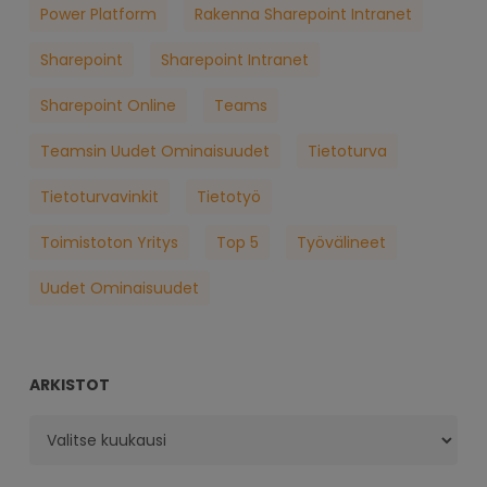
Power Platform
Rakenna Sharepoint Intranet
Sharepoint
Sharepoint Intranet
Sharepoint Online
Teams
Teamsin Uudet Ominaisuudet
Tietoturva
Tietoturvavinkit
Tietotyö
Toimistoton Yritys
Top 5
Työvälineet
Uudet Ominaisuudet
ARKISTOT
Arkistot