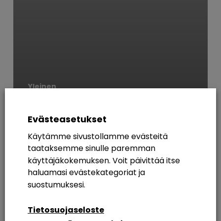
Yleinen
Pari sanaa M365-
loppukäyttäjäkoulutuksista
Evästeasetukset
Suomessa
Käytämme sivustollamme evästeitä
taataksemme sinulle paremman
AVAINSANAT
käyttäjäkokemuksen. Voit päivittää itse
haluamasi evästekategoriat ja
365
Azure AD
Breakout Rooms
Digikuu
suostumuksesi.
Etätyö
Etätyöskentely
Etätyöskentely M365
Tietosuojaseloste
Intranet
Intranetin Rakentaminen