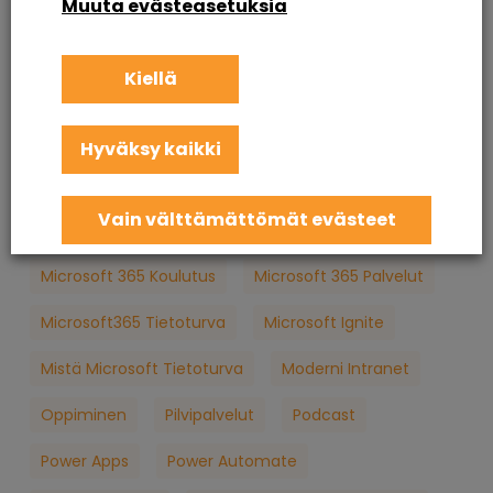
Muuta evästeasetuksia
Intranet Sharepoint Toteutus
Koulutus
Kiellä
KuuCast
Loppukäyttäjän Tietoturva
M365
M365 Konsultointi
MFA
Microsoft
Hyväksy kaikki
Microsoft 365
Microsoft 365 Apua
Vain välttämättömät evästeet
Microsoft 365 Jatkuva Palvelu
Microsoft 365 Koulutus
Microsoft 365 Palvelut
Microsoft365 Tietoturva
Microsoft Ignite
Mistä Microsoft Tietoturva
Moderni Intranet
Oppiminen
Pilvipalvelut
Podcast
Power Apps
Power Automate