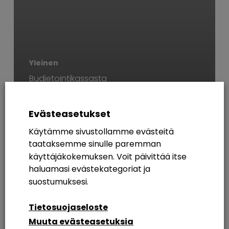
Yleinen
Budjetointikassasta
lahjoja henkilöstön
pukinkonttiin
Evästeasetukset
Käytämme sivustollamme evästeitä
AVAINSANAT
taataksemme sinulle paremman
käyttäjäkokemuksen. Voit päivittää itse
365
Azure AD
Breakout Rooms
Digikuu
haluamasi evästekategoriat ja
Etätyö
Etätyöskentely
Etätyöskentely M365
suostumuksesi.
Intranet
Intranetin Rakentaminen
Tietosuojaseloste
Muuta evästeasetuksia
Intranet Sharepoint Toteutus
Koulutus