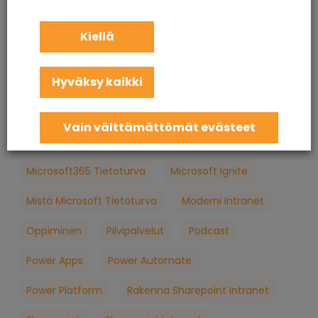
KuuCast
Loppukäyttäjän Tietoturva
M365
Kiellä
M365 Konsultointi
MFA
Microsoft
Hyväksy kaikki
Microsoft 365
Microsoft 365 Apua
Microsoft 365 Jatkuva Palvelu
Vain välttämättömät evästeet
Microsoft 365 Koulutus
Microsoft 365 Palvelut
Microsoft365 Tietoturva
Microsoft Ignite
Mistä Microsoft Tietoturva
Moderni Intranet
Oppiminen
Pilvipalvelut
Podcast
Power Apps
Power Automate
Power Platform
Rakenna Sharepoint Intranet