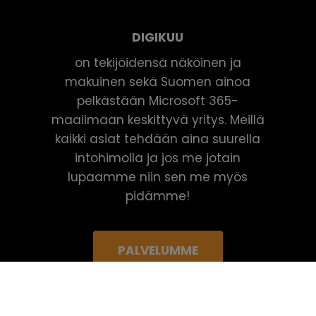
DIGIKUU
on tekijöidensä näköinen ja
makuinen sekä Suomen ainoa
pelkästään Microsoft 365-
maailmaan keskittyvä yritys. Meillä
kaikki asiat tehdään aina suurella
intohimolla ja jos me jotain
lupaamme niin sen me myös
pidämme!
PALVELUMME