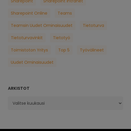
Sharepoint
Sharepoint Intranet
Sharepoint Online
Teams
Teamsin Uudet Ominaisuudet
Tietoturva
Tietoturvavinkit
Tietotyö
Toimistoton Yritys
Top 5
Työvälineet
Uudet Ominaisuudet
ARKISTOT
Arkistot