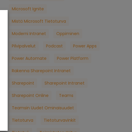
Microsoft Ignite
Mistä Microsoft Tietoturva
Moderni Intranet
Oppiminen
Pilvipalvelut
Podcast
Power Apps
Power Automate
Power Platform
Rakenna Sharepoint Intranet
Sharepoint
Sharepoint Intranet
Sharepoint Online
Teams
Teamsin Uudet Ominaisuudet
Tietoturva
Tietoturvavinkit