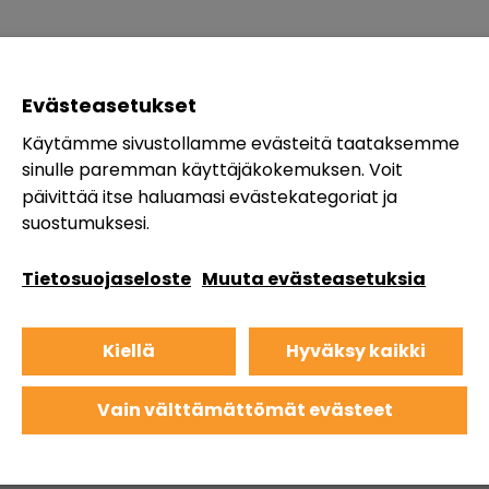
Evästeasetukset
Käytämme sivustollamme evästeitä taataksemme
sinulle paremman käyttäjäkokemuksen. Voit
päivittää itse haluamasi evästekategoriat ja
suostumuksesi.
Tietosuojaseloste
Muuta evästeasetuksia
Kiellä
Hyväksy kaikki
Vain välttämättömät evästeet