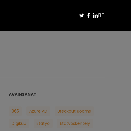
TWITTER
FACEBOOK
LINKEDIN
YOUTUBE
INSTAGRAM
AVAINSANAT
365
Azure AD
Breakout Rooms
Digikuu
Etätyö
Etätyöskentely