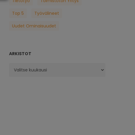
Tietotyö
Toimistoton Yritys
Top 5
Työvälineet
Uudet Ominaisuudet
ARKISTOT
Arkistot