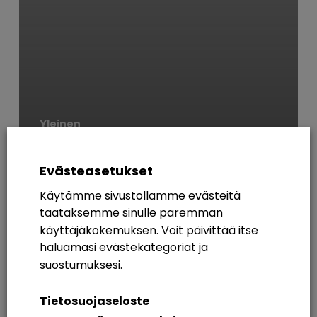
Yleinen
TOP 5-keinot sössiä
Microsoft 365-lisenssi-
Evästeasetukset
investointi
Käytämme sivustollamme evästeitä
taataksemme sinulle paremman
AVAINSANAT
käyttäjäkokemuksen. Voit päivittää itse
haluamasi evästekategoriat ja
365
Azure AD
Breakout Rooms
Digikuu
suostumuksesi.
Etätyö
Etätyöskentely
Etätyöskentely M365
Tietosuojaseloste
Intranet
Intranetin Rakentaminen