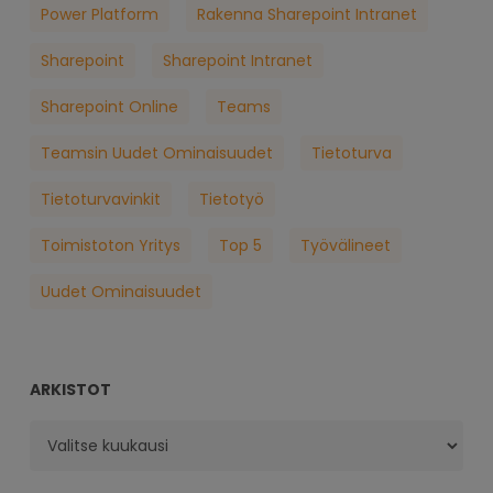
Power Platform
Rakenna Sharepoint Intranet
Sharepoint
Sharepoint Intranet
Sharepoint Online
Teams
Teamsin Uudet Ominaisuudet
Tietoturva
Tietoturvavinkit
Tietotyö
Toimistoton Yritys
Top 5
Työvälineet
Uudet Ominaisuudet
ARKISTOT
Arkistot