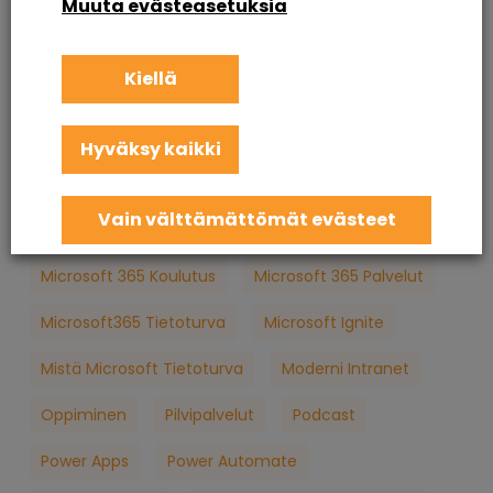
Muuta evästeasetuksia
Intranet Sharepoint Toteutus
Koulutus
Kiellä
KuuCast
Loppukäyttäjän Tietoturva
M365
M365 Konsultointi
MFA
Microsoft
Hyväksy kaikki
Microsoft 365
Microsoft 365 Apua
Vain välttämättömät evästeet
Microsoft 365 Jatkuva Palvelu
Microsoft 365 Koulutus
Microsoft 365 Palvelut
Microsoft365 Tietoturva
Microsoft Ignite
Mistä Microsoft Tietoturva
Moderni Intranet
Oppiminen
Pilvipalvelut
Podcast
Power Apps
Power Automate