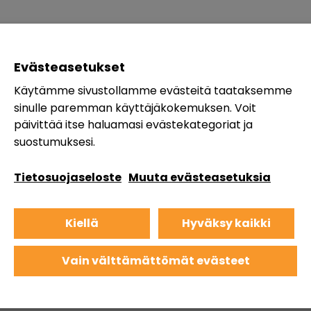
Evästeasetukset
Käytämme sivustollamme evästeitä taataksemme
sinulle paremman käyttäjäkokemuksen. Voit
päivittää itse haluamasi evästekategoriat ja
suostumuksesi.
Tietosuojaseloste
Muuta evästeasetuksia
Kiellä
Hyväksy kaikki
Vain välttämättömät evästeet