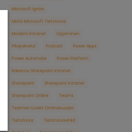
Microsoft Ignite
Mistä Microsoft Tietoturva
Moderni Intranet
Oppiminen
Pilvipalvelut
Podcast
Power Apps
Power Automate
Power Platform
Rakenna Sharepoint Intranet
Sharepoint
Sharepoint Intranet
Sharepoint Online
Teams
Teamsin Uudet Ominaisuudet
Tietoturva
Tietoturvavinkit