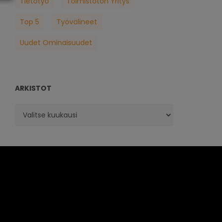
Tietotyö
Toimistoton Yritys
Top 5
Työvälineet
Uudet Ominaisuudet
ARKISTOT
Arkistot