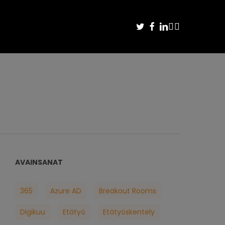
TWITTER
FACEBOOK
LINKEDIN
YOUTUBE
INSTAGRAM
AVAINSANAT
365
Azure AD
Breakout Rooms
Digikuu
Etätyö
Etätyöskentely