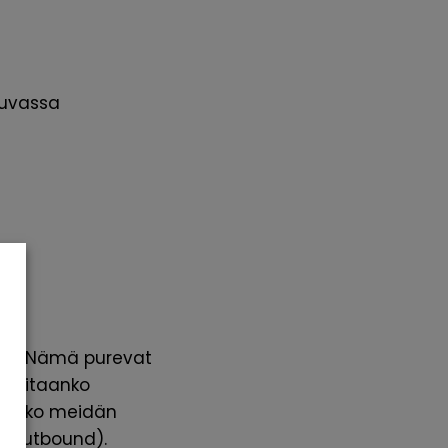
tuvassa
llit. Nämä purevat
sallitaanko
daanko meidän
n (Outbound).