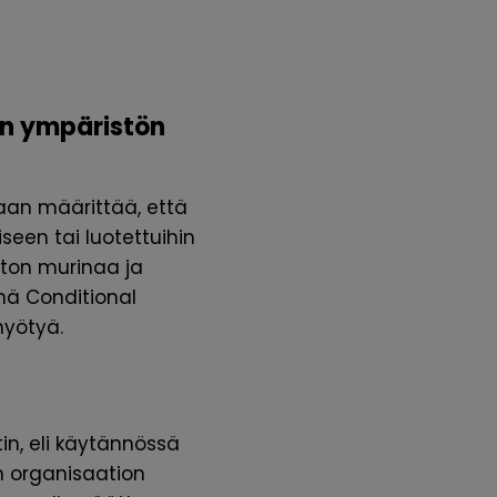
man ympäristön
an määrittää, että
een tai luotettuihin
ston murinaa ja
ynä Conditional
hyötyä.
in, eli käytännössä
n organisaation