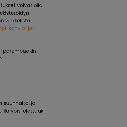
tukset voivat olla
ekisteröidyn
 vinkkelistä.
uppi-kahvia-ja-
isi parempaakin
ä?
 suunnalta, ja
lla voisi olettaakin.