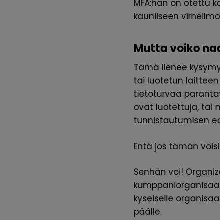
MFA:han on otettu k
kauniiseen virheil
Mutta voiko na
Tämä lienee kysymys
tai luotetun laittee
tietoturvaa parantav
ovat luotettuja, tai 
tunnistautumisen ed
Entä jos tämän vois
Senhän voi! Organi
kumppaniorganisaati
kyseiselle organisaa
päälle.