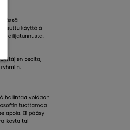
a tässä
kutsuttu käyttäjä
ierailijatunnusta.
yttäjien osalta,
 ryhmiin.
ätä hallintaa voidaan
crosoftin tuottamaa
e appia. Eli pääsy
alikosta tai