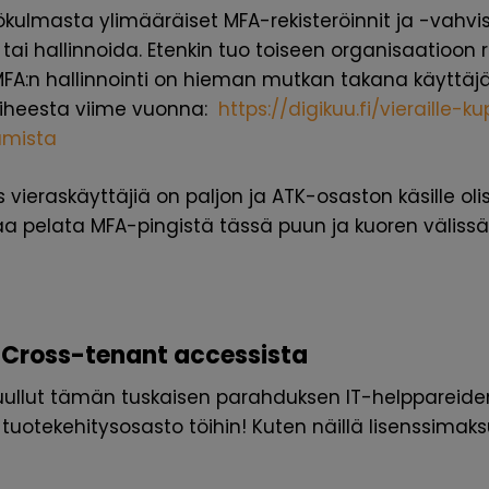
ulmasta ylimääräiset MFA-rekisteröinnit ja -vahvis
ai hallinnoida. Etenkin tuo toiseen organisaatioon r
MFA:n hallinnointi on hieman mutkan takana käyttäjän
ä aiheesta viime vuonna:
https://digikuu.fi/vieraille-k
umista
 vieraskäyttäjiä on paljon ja ATK-osaston käsille ol
aa pelata MFA-pingistä tässä puun ja kuoren väliss
 Cross-tenant accessista
uullut tämän tuskaisen parahduksen IT-helppareiden
 tuotekehitysosasto töihin! Kuten näillä lisenssimaksui