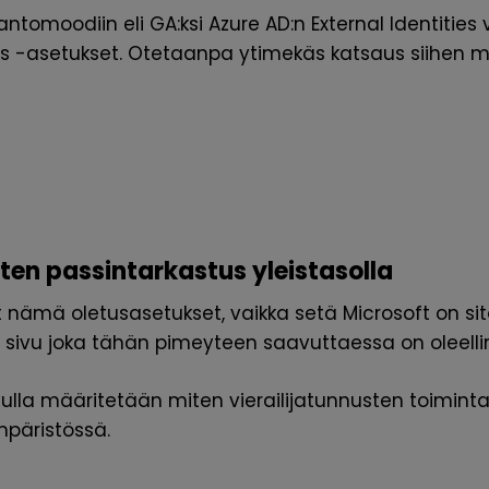
tantomoodiin eli GA:ksi
Azure AD:n External Identities 
s -asetukset
. Otetaanpa ytimekäs katsaus siihen 
sten passintarkastus yleistasolla
t nämä oletusasetukset, vaikka setä Microsoft on sitä
sivu joka tähän pimeyteen saavuttaessa on oleelli
vulla määritetään miten vierailijatunnusten toimint
mpäristössä.