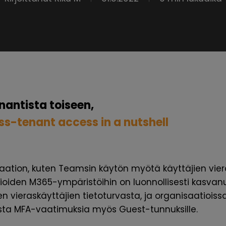
enantista toiseen,
ss-tenant access in a nutshell
raation, kuten Teamsin käytön myötä käyttäjien vier
ioiden M365-ympäristöihin on luonnollisesti kasvan
n vieraskäyttäjien tietoturvasta, ja organisaatioissa
sta MFA-vaatimuksia myös Guest-tunnuksille.