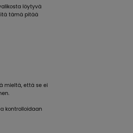
valikosta löytyvä
mitä tämä pitää
 mieltä, että se ei
nen.
aa kontrolloidaan