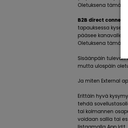
Oletuksena tämä on s
B2B direct connect
tapauksessa kyseess
pääsee kanavalle kot
Oletuksena tämä on
Sisäänpäin tulevan 
mutta ulospäin oletu
Ja miten External ap
Erittäin hyvä kysymy
tehdä sovellustasoll
tai kolmannen osapu
voidaan sallia tai e
listaamalla App Id:t.