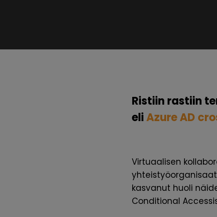
Ristiin rastiin t
eli
Azure AD cro
Virtuaalisen kollabo
yhteistyöorganisaat
kasvanut huoli näide
Conditional Accessi