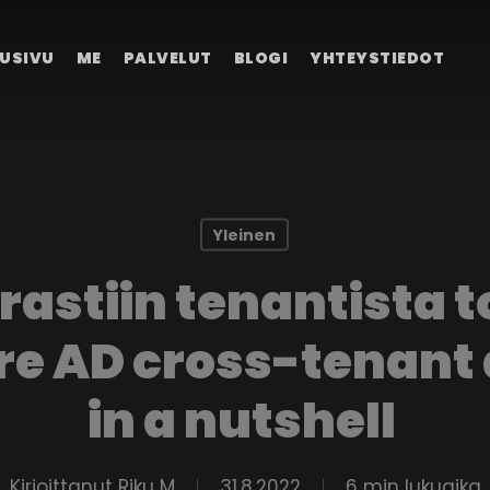
USIVU
ME
PALVELUT
BLOGI
YHTEYSTIEDOT
Yleinen
 rastiin tenantista 
ure AD cross-tenant
in a nutshell
Kirjoittanut
Riku M
31.8.2022
6 min lukuaika