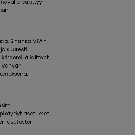
anavalle päättyy
hun.
ta. Sinänsä MFA:n
jo suuresti
iteereillä laitteet
en vahvan
kerroksena.
esim.
äpikäydyt asetukset
ten asetusten