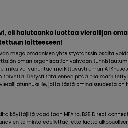
hvi, eli halutaanko luottaa vierailijan o
tettuun laitteeseen!
van megalomaanisen yhteistyötanssin osalta voida
yttäjän
oman organisaation
vahvaan tunnistautumis
n se, mikä voi vähentää merkittävästi oman ATK-osa
n tarvetta. Tietysti tätä ennen pitää olla määritett
erailijatunnuksille, jotta tästä ominaisuudesta on 
ilta käyttäjiltä vaaditaan MFA:ta, B2B Direct connect
navien toiminta edellyttää, että luotto ulkopuolise