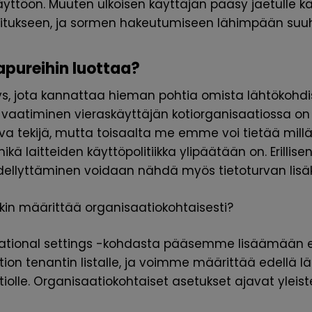
äyttöön. Muuten ulkoisen käyttäjän pääsy jaetulle k
moitukseen, ja sormen hakeutumiseen lähimpään suu
apureihin luottaa?
, jota kannattaa hieman pohtia omista lähtökohdis
n vaatiminen vieraskäyttäjän kotiorganisaatiossa on 
a tekijä, mutta toisaalta me emme voi tietää millä kr
mikä laitteiden käyttöpolitiikka ylipäätään on. Erillis
ellyttäminen voidaan nähdä myös tietoturvan lisä
ikin määrittää organisaatiokohtaisesti?
zational settings -kohdasta pääsemme lisäämään 
on tenantin listalle, ja voimme määrittää edellä l
tiolle. Organisaatiokohtaiset asetukset ajavat yleis