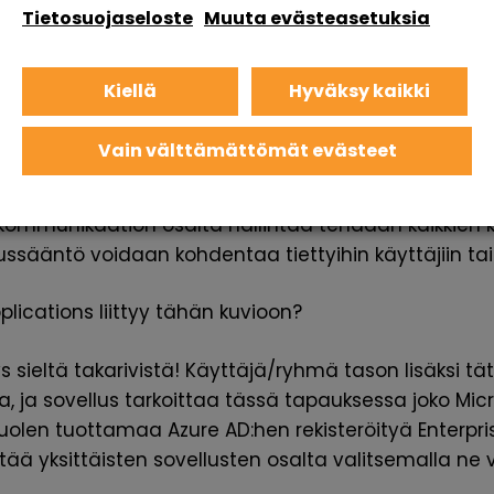
Tietosuojaseloste
Muuta evästeasetuksia
allittu.
-skenaario liittyy mm. Teamsin Shared Channeliin, j
Kiellä
Hyväksy kaikki
ä ei ole Guest-tunnukset, vaan Shared Channeliin 
itenanttinsa identiteetin turvin suoraan, siis ilman v
Vain välttämättömät evästeet
 estetty.
kommunikaation osalta hallintaa tehdään kaikkien kä
ssääntö voidaan kohdentaa tiettyihin käyttäjiin tai
plications liittyy tähän kuvioon?
s sieltä takarivistä! Käyttäjä/ryhmä tason lisäksi t
a, ja sovellus tarkoittaa tässä tapauksessa joko Mi
olen tuottamaa Azure AD:hen rekisteröityä Enterpris
stää yksittäisten sovellusten osalta valitsemalla ne v