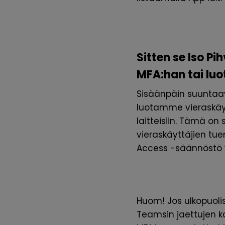
Sitten se Iso Pi
MFA:han tai luo
Sisäänpäin suuntaa
luotamme vieraskä
laitteisiin. Tämä o
vieraskäyttäjien tue
Access -säännöstö vi
Huom! Jos ulkopuolis
Teamsin jaettujen ka