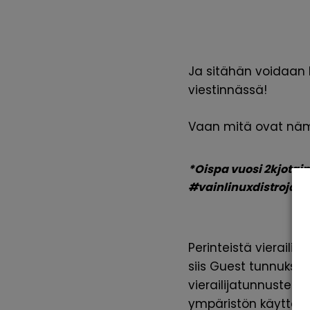
Ja sitähän voidaan 
viestinnässä!
Vaan mitä ovat nämä
*Oispa vuosi 2kjotain
#vainlinuxdistrojat
Perinteistä vieraili
siis Guest tunnuksie
vierailijatunnusten
ympäristön käyttäjiä