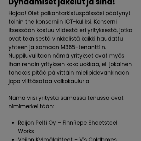
Dynaamiset jakelut ja sinä!
Hajaa! Olet palkantarkistuspäissäsi päätynyt
töihin the konserniin ICT-kuliksi. Konserni
itsessään kostuu viidestä eri yrityksestä, jotka
ovat teknisestä vinkkelistä kaikki haudattu
yhteen ja samaan M365-tenanttiin.
Nuppiluvuiltaan nämä yritykset ovat myös
ihan rehdin yrityksen kokoluokkaa, eli jokainen
tahokas pitää päivittäin mielipidevankinaan
jopa viittäsataa valkokauluria.
Nämä viisi yritystä samassa tenussa ovat
nimimerkeiltään:
Reijon Pelti Oy – FinnRepe Sheetsteel
Works
Veijon Kylmälaitteet – V’s Coldboxes