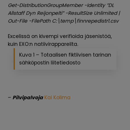
Get-DistributionGroupMember -Identity ”DL
Allstaff Dyn Reijonpelti” -ResultSize Unlimited |
Out-File -FilePath C:\temp\finnrepedistr1.csv
Excelissä on kivempi verifioida jäsenistöä,
kuin EXO:n natiivirappareilta.
Kuva 1 – Totaalisen fiktiivisen tarinan
sähköpostin liitetiedosto
–
Pilvipalvoja
Kai Kolima