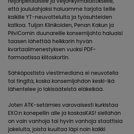
reijonpeltiläisille ja veijonkylmälaitokselle,
että joululahjaksi haluamme tarjota teille
kaikille YT-neuvotteluita ja työsuhteiden
katkoa. Tuijan Klinikoiden, Penan Kakun ja
PilviComin duunareille konsernijohto haluaisi
taasen lähettää helkkarin hyvän
kvartaalimenestyksen vuoksi PDF-
formaatissa kiitoskortin.
Sähköpostista viestimediana ei neuvotella
tai tingitä, koska konsernijohdon keski-ikä
lähentelee jo lakisääteistä eläkeikää.
Joten ATK-setämies varovaisesti kurkistaa
EXO:n konepellin alle ja kaskasKAS! siellähän
on vain vanhoja tai hyvin vanhoja staattisia
jakeluita, joista kuultaa läpi noin kaikki