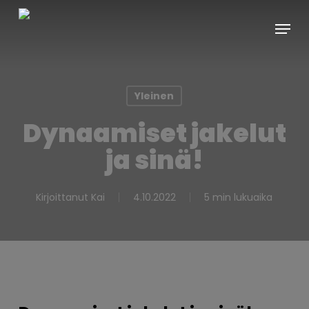
Skip
Menu
to
main
content
Yleinen
Dynaamiset jakelut
ja sinä!
Kirjoittanut
Kai
4.10.2022
5 min lukuaika