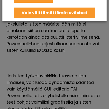
että ’hipsukat ovat oikeassa formaatissa.)
Vain välttämättömät evästeet
Eli enste getataan bastardisoitava
jakelulista, sitten määritellään mitä ei
ainakaan siihen saa kuulua ja lopulta
kerrotaan ainoa attribuuttifiltteri viimeisenä.
Powershell-hanskojesi aikaansaannosta voi
sitten kuikuilla EXO:sta käsin:
Ja kuten työkaluvinkkikin tuossa asian
ilmaisee, voit luoda dynaamista sääntöä
vain käyttämällä GUI-editoria TAI
Powershelliä; et voi yhdistellä esim. niin, että
teet pohjat valmiiksi graafisella ja sitten
hienosäädät filtteriä shellillä.