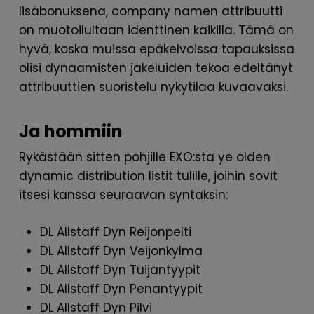
lisäbonuksena, company namen attribuutti
on muotoilultaan identtinen kaikilla. Tämä on
hyvä, koska muissa epäkelvoissa tapauksissa
olisi dynaamisten jakeluiden tekoa edeltänyt
attribuuttien suoristelu nykytilaa kuvaavaksi.
Ja hommiin
Rykästään sitten pohjille EXO:sta ye olden
dynamic distribution listit tulille, joihin sovit
itsesi kanssa seuraavan syntaksin:
DL Allstaff Dyn Reijonpelti
DL Allstaff Dyn Veijonkylma
DL Allstaff Dyn Tuijantyypit
DL Allstaff Dyn Penantyypit
DL Allstaff Dyn Pilvi