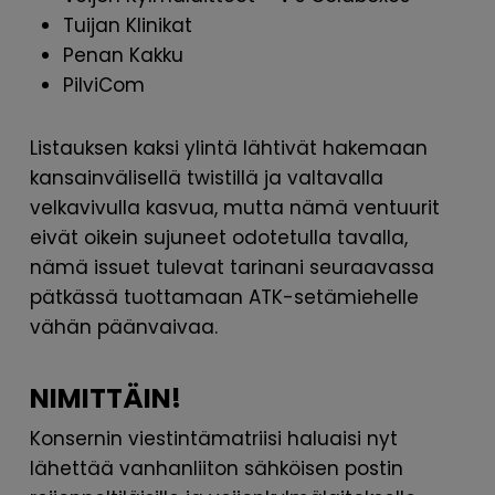
Tuijan Klinikat
Penan Kakku
PilviCom
Listauksen kaksi ylintä lähtivät hakemaan
kansainvälisellä twistillä ja valtavalla
velkavivulla kasvua, mutta nämä ventuurit
eivät oikein sujuneet odotetulla tavalla,
nämä issuet tulevat tarinani seuraavassa
pätkässä tuottamaan ATK-setämiehelle
vähän päänvaivaa.
NIMITTÄIN!
Konsernin viestintämatriisi haluaisi nyt
lähettää vanhanliiton sähköisen postin