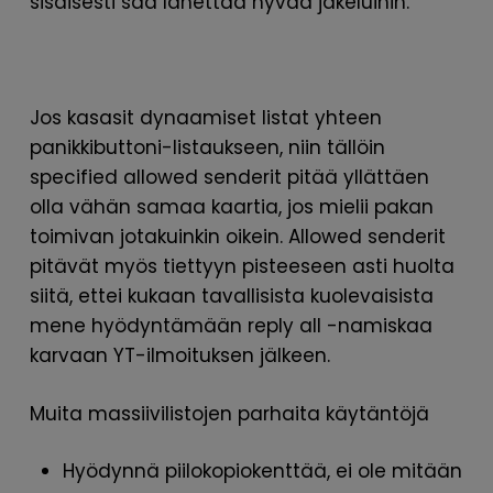
sisäisesti saa lähettää hyvää jakeluihin.
Jos kasasit dynaamiset listat yhteen
panikkibuttoni-listaukseen, niin tällöin
specified allowed senderit pitää yllättäen
olla vähän samaa kaartia, jos mielii pakan
toimivan jotakuinkin oikein. Allowed senderit
pitävät myös tiettyyn pisteeseen asti huolta
siitä, ettei kukaan tavallisista kuolevaisista
mene hyödyntämään reply all -namiskaa
karvaan YT-ilmoituksen jälkeen.
Muita massiivilistojen parhaita käytäntöjä
Hyödynnä piilokopiokenttää, ei ole mitään