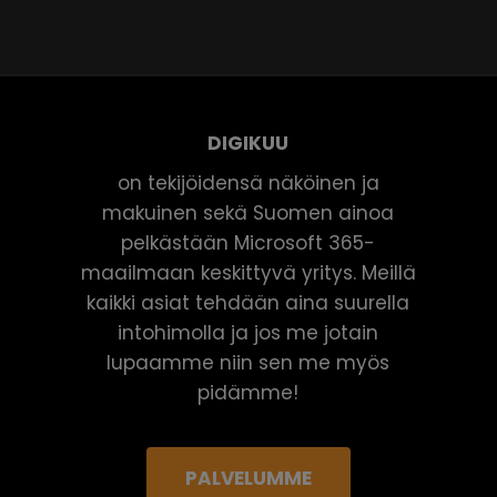
DIGIKUU
on tekijöidensä näköinen ja
makuinen sekä Suomen ainoa
pelkästään Microsoft 365-
maailmaan keskittyvä yritys. Meillä
kaikki asiat tehdään aina suurella
intohimolla ja jos me jotain
lupaamme niin sen me myös
pidämme!
PALVELUMME