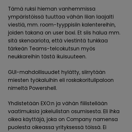
Tämä ruksi hieman vanhemmissa
ympäristöissä tuuttaa vähän liian laajalti
viestiä, mm. room-tyyppisiin kalentereihin,
joiden takana on user boxi. Et siis halua mm.
sitä skenaariota, että viestintä tunkkaa
tärkeän Teams-telcokutsun myös
neukkareihin tästä ikuisuuteen.
GUI-mahdollisuudet hylätty, siirrytään
miesten työkaluihin eli roskakoritulipaloon
nimeltä Powershell.
Yhdistetään EXO:n ja vähän fiilistellään
vaatimuksia jakelulistan osumisesta. Eli ihka
oikea käyttäjä, joka on Company namensa
puolesta oikeassa yrityksessä töissä. Ei