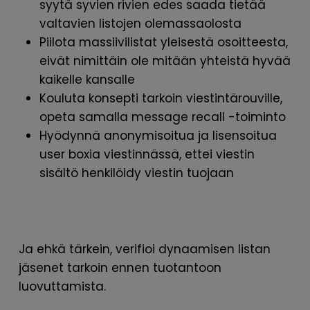
syytä syvien rivien edes saada tietää
valtavien listojen olemassaolosta
Piilota massiivilistat yleisestä osoitteesta,
eivät nimittäin ole mitään yhteistä hyvää
kaikelle kansalle
Kouluta konsepti tarkoin viestintärouville,
opeta samalla message recall -toiminto
Hyödynnä anonymisoitua ja lisensoitua
user boxia viestinnässä, ettei viestin
sisältö henkilöidy viestin tuojaan
Ja ehkä tärkein, verifioi dynaamisen listan
jäsenet tarkoin ennen tuotantoon
luovuttamista.