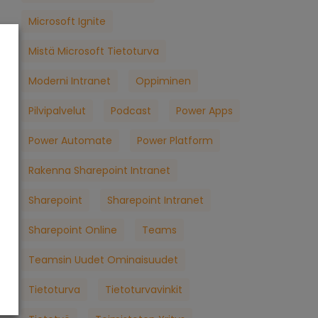
Microsoft Ignite
Mistä Microsoft Tietoturva
Moderni Intranet
Oppiminen
Pilvipalvelut
Podcast
Power Apps
Power Automate
Power Platform
Rakenna Sharepoint Intranet
Sharepoint
Sharepoint Intranet
Sharepoint Online
Teams
Teamsin Uudet Ominaisuudet
Tietoturva
Tietoturvavinkit