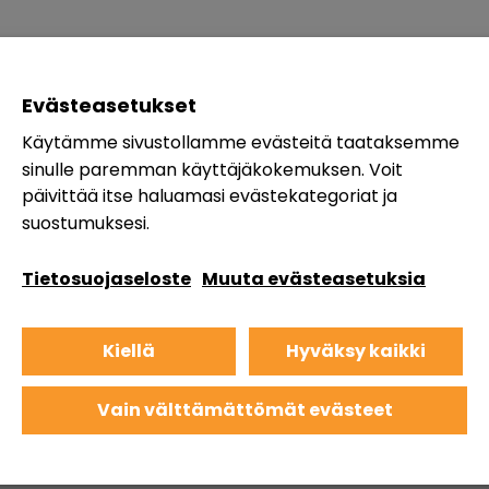
Evästeasetukset
Käytämme sivustollamme evästeitä taataksemme
sinulle paremman käyttäjäkokemuksen. Voit
päivittää itse haluamasi evästekategoriat ja
suostumuksesi.
Tietosuojaseloste
Muuta evästeasetuksia
Kiellä
Hyväksy kaikki
Vain välttämättömät evästeet