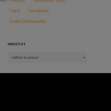
Tietotyö
Toimistoton Yritys
Top 5
Työvälineet
Uudet Ominaisuudet
ARKISTOT
Arkistot