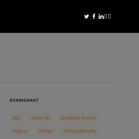
TWITTER
FACEBOOK
LINKEDIN
YOUTUBE
INSTAGRAM
AVAINSANAT
365
Azure AD
Breakout Rooms
Digikuu
Etätyö
Etätyöskentely