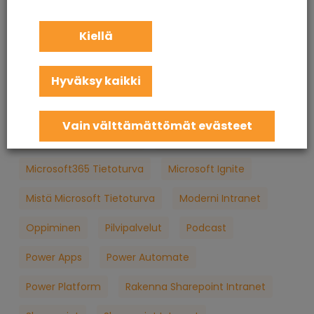
KuuCast
Loppukäyttäjän Tietoturva
M365
Kiellä
M365 Konsultointi
MFA
Microsoft
Hyväksy kaikki
Microsoft 365
Microsoft 365 Apua
Microsoft 365 Jatkuva Palvelu
Vain välttämättömät evästeet
Microsoft 365 Koulutus
Microsoft 365 Palvelut
Microsoft365 Tietoturva
Microsoft Ignite
Mistä Microsoft Tietoturva
Moderni Intranet
Oppiminen
Pilvipalvelut
Podcast
Power Apps
Power Automate
Power Platform
Rakenna Sharepoint Intranet