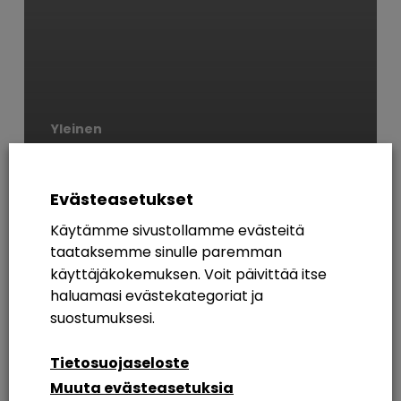
Yleinen
Se oli siinä – ja sit
mennään taas!
Evästeasetukset
Käytämme sivustollamme evästeitä
AVAINSANAT
taataksemme sinulle paremman
käyttäjäkokemuksen. Voit päivittää itse
365
Azure AD
Breakout Rooms
Digikuu
haluamasi evästekategoriat ja
Etätyö
Etätyöskentely
Etätyöskentely M365
suostumuksesi.
Intranet
Intranetin Rakentaminen
Tietosuojaseloste
Muuta evästeasetuksia
Intranet Sharepoint Toteutus
Koulutus