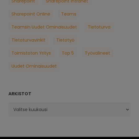
Sharepoint
Sharepoint Intranet
Sharepoint Online
Teams
Teamsin Uudet Ominaisuudet
Tietoturva
Tietoturvavinkit
Tietotyö
Toimistoton Yritys
Top 5
Työvälineet
Uudet Ominaisuudet
ARKISTOT
Arkistot