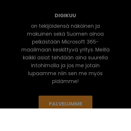
DIGIKUU
on tekijöidensä näköinen ja
makuinen sekä Suomen ainoa
pelkästään Microsoft 365-
maailmaan keskittyvä yritys. Meillä
kaikki asiat tehdään aina suurella
intohimolla ja jos me jotain
lupaamme niin sen me myös
pidämme!
PALVELUMME