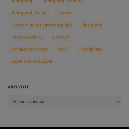
Sharepoint
Sharepoint Intranet
Sharepoint Online
Teams
Teamsin Uudet Ominaisuudet
Tietoturva
Tietoturvavinkit
Tietotyö
Toimistoton Yritys
Top 5
Työvälineet
Uudet Ominaisuudet
ARKISTOT
Arkistot