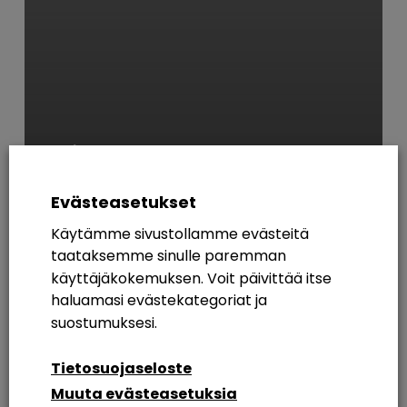
Yleinen
Se o Vappu ny!
Evästeasetukset
Käytämme sivustollamme evästeitä
AVAINSANAT
taataksemme sinulle paremman
käyttäjäkokemuksen. Voit päivittää itse
365
Azure AD
Breakout Rooms
Digikuu
haluamasi evästekategoriat ja
Etätyö
Etätyöskentely
Etätyöskentely M365
suostumuksesi.
Intranet
Intranetin Rakentaminen
Tietosuojaseloste
Muuta evästeasetuksia
Intranet Sharepoint Toteutus
Koulutus