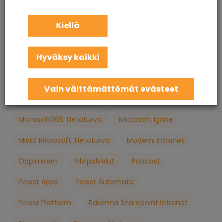
KuuCast
Loppukäyttäjän Tietoturva
M365
Kiellä
M365 Konsultointi
MFA
Microsoft
Hyväksy kaikki
Microsoft 365
Microsoft 365 Apua
Microsoft 365 Jatkuva Palvelu
Vain välttämättömät evästeet
Microsoft 365 Koulutus
Microsoft 365 Palvelut
Microsoft365 Tietoturva
Microsoft Ignite
Mistä Microsoft Tietoturva
Moderni Intranet
Oppiminen
Pilvipalvelut
Podcast
Power Apps
Power Automate
Power Platform
Rakenna Sharepoint Intranet