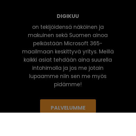
DIGIKUU
on tekijöidensä näköinen ja
makuinen sekä Suomen ainoa
pelkästään Microsoft 365-
maailmaan keskittyvä yritys. Meillä
kaikki asiat tehdään aina suurella
intohimolla ja jos me jotain
lupaamme niin sen me myös
pidämme!
PALVELUMME