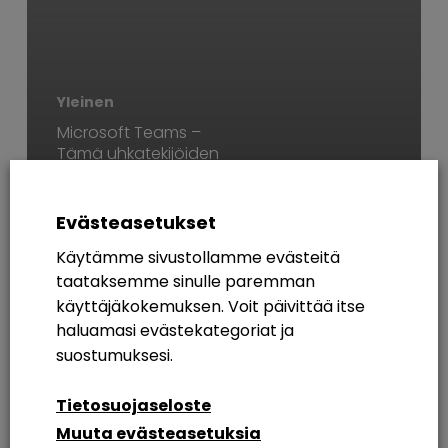
Yleinen
Microsoft Teams –
Tämä uhkatekijöiden
uusi ohituskaista
organisaation ytimeen
Evästeasetukset
Käytämme sivustollamme evästeitä
AVAINSANAT
taataksemme sinulle paremman
käyttäjäkokemuksen. Voit päivittää itse
365
Azure AD
Breakout Rooms
Digikuu
haluamasi evästekategoriat ja
Etätyö
Etätyöskentely
Etätyöskentely M365
suostumuksesi.
Intranet
Intranetin Rakentaminen
Tietosuojaseloste
Muuta evästeasetuksia
Intranet Sharepoint Toteutus
Koulutus