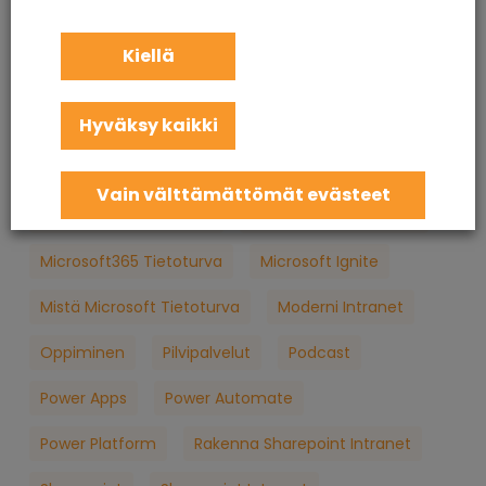
KuuCast
Loppukäyttäjän Tietoturva
M365
Kiellä
M365 Konsultointi
MFA
Microsoft
Hyväksy kaikki
Microsoft 365
Microsoft 365 Apua
Microsoft 365 Jatkuva Palvelu
Vain välttämättömät evästeet
Microsoft 365 Koulutus
Microsoft 365 Palvelut
Microsoft365 Tietoturva
Microsoft Ignite
Mistä Microsoft Tietoturva
Moderni Intranet
Oppiminen
Pilvipalvelut
Podcast
Power Apps
Power Automate
Power Platform
Rakenna Sharepoint Intranet