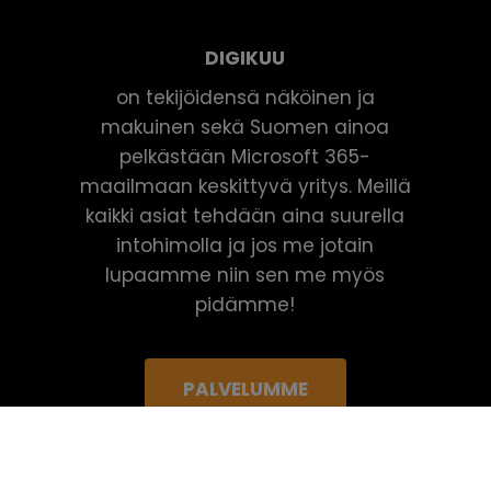
DIGIKUU
on tekijöidensä näköinen ja
makuinen sekä Suomen ainoa
pelkästään Microsoft 365-
maailmaan keskittyvä yritys. Meillä
kaikki asiat tehdään aina suurella
intohimolla ja jos me jotain
lupaamme niin sen me myös
pidämme!
PALVELUMME