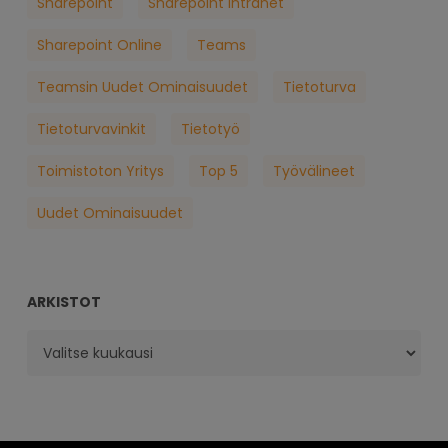
Sharepoint
Sharepoint Intranet
Sharepoint Online
Teams
Teamsin Uudet Ominaisuudet
Tietoturva
Tietoturvavinkit
Tietotyö
Toimistoton Yritys
Top 5
Työvälineet
Uudet Ominaisuudet
ARKISTOT
Arkistot