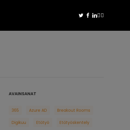
TWITTER
FACEBOOK
LINKEDIN
YOUTUBE
INSTAGRAM
AVAINSANAT
365
Azure AD
Breakout Rooms
Digikuu
Etätyö
Etätyöskentely