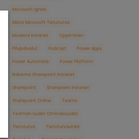
Microsoft Ignite
Mistä Microsoft Tietoturva
Moderni Intranet
Oppiminen
Pilvipalvelut
Podcast
Power Apps
Power Automate
Power Platform
Rakenna Sharepoint Intranet
Sharepoint
Sharepoint Intranet
Sharepoint Online
Teams
Teamsin Uudet Ominaisuudet
Tietoturva
Tietoturvavinkit