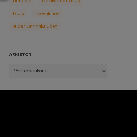
Tietotyö
Toimistoton Yritys
Top 5
Työvälineet
Uudet Ominaisuudet
ARKISTOT
Arkistot