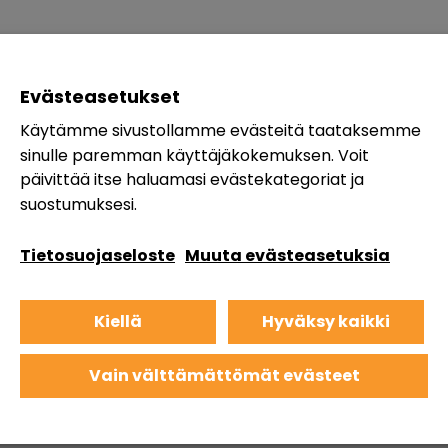
Evästeasetukset
Käytämme sivustollamme evästeitä taataksemme
sinulle paremman käyttäjäkokemuksen. Voit
päivittää itse haluamasi evästekategoriat ja
suostumuksesi.
Tietosuojaseloste
Muuta evästeasetuksia
Kiellä
Hyväksy kaikki
Vain välttämättömät evästeet