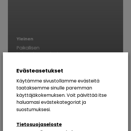
Yleinen
Paikallisen
järjestelmänvalvojan
tilin suojaaminen –
Uudet tuulet (Windows
Evästeasetukset
LAPS)
Käytämme sivustollamme evästeitä
taataksemme sinulle paremman
AVAINSANAT
käyttäjäkokemuksen. Voit päivittää itse
haluamasi evästekategoriat ja
365
Azure AD
Breakout Rooms
Digikuu
suostumuksesi.
Etätyö
Etätyöskentely
Etätyöskentely M365
Tietosuojaseloste
Intranet
Intranetin Rakentaminen