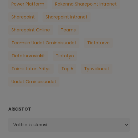
Power Platform
Rakenna Sharepoint Intranet
Sharepoint
Sharepoint Intranet
Sharepoint Online
Teams
Teamsin Uudet Ominaisuudet
Tietoturva
Tietoturvavinkit
Tietotyö
Toimistoton Yritys
Top 5
Työvälineet
Uudet Ominaisuudet
ARKISTOT
Arkistot