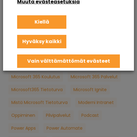
Muuta evästeasetuksia
Intranet Sharepoint Toteutus
Koulutus
Kiellä
KuuCast
Loppukäyttäjän Tietoturva
M365
M365 Konsultointi
MFA
Microsoft
Hyväksy kaikki
Microsoft 365
Microsoft 365 Apua
Vain välttämättömät evästeet
Microsoft 365 Jatkuva Palvelu
Microsoft 365 Koulutus
Microsoft 365 Palvelut
Microsoft365 Tietoturva
Microsoft Ignite
Mistä Microsoft Tietoturva
Moderni Intranet
Oppiminen
Pilvipalvelut
Podcast
Power Apps
Power Automate