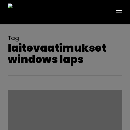
Skip
Menu
to
main
content
Tag
laitevaatimukset
windows laps
Paikallisen
järjestelmänvalvojan
tilin
suojaaminen
–