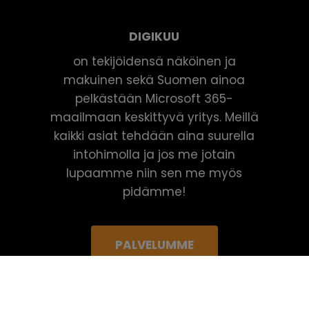
DIGIKUU
on tekijöidensä näköinen ja
makuinen sekä Suomen ainoa
pelkästään Microsoft 365-
maailmaan keskittyvä yritys. Meillä
kaikki asiat tehdään aina suurella
intohimolla ja jos me jotain
lupaamme niin sen me myös
pidämme!
PALVELUMME