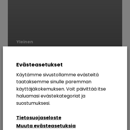
Yleinen
Viiden vaiheen
Sharepoint
Evästeasetukset
Käytämme sivustollamme evästeitä
AVAINSANAT
taataksemme sinulle paremman
käyttäjäkokemuksen. Voit päivittää itse
365
Azure AD
Breakout Rooms
Digikuu
haluamasi evästekategoriat ja
Etätyö
Etätyöskentely
Etätyöskentely M365
suostumuksesi.
Intranet
Intranetin Rakentaminen
Tietosuojaseloste
Muuta evästeasetuksia
Intranet Sharepoint Toteutus
Koulutus