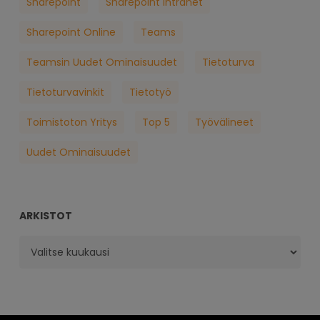
Sharepoint
Sharepoint Intranet
Sharepoint Online
Teams
Teamsin Uudet Ominaisuudet
Tietoturva
Tietoturvavinkit
Tietotyö
Toimistoton Yritys
Top 5
Työvälineet
Uudet Ominaisuudet
ARKISTOT
Arkistot