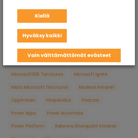
KuuCast
Loppukäyttäjän Tietoturva
M365
Kiellä
M365 Konsultointi
MFA
Microsoft
Hyväksy kaikki
Microsoft 365
Microsoft 365 Apua
Microsoft 365 Jatkuva Palvelu
Vain välttämättömät evästeet
Microsoft 365 Koulutus
Microsoft 365 Palvelut
Microsoft365 Tietoturva
Microsoft Ignite
Mistä Microsoft Tietoturva
Moderni Intranet
Oppiminen
Pilvipalvelut
Podcast
Power Apps
Power Automate
Power Platform
Rakenna Sharepoint Intranet