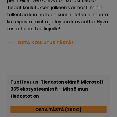
perinteiset verkkolevyt on so last season.
Tiedät koulutuksen jälkeen varmasti mihin
tallentaa kun hätä on suurin. Joten ei muuta
ko reipasta mieltä ja löysää kravaattia. Hyvä
tästä tulee. Tuu linjoille!
OSTA KOULUTUS TÄSTÄ!
Tuottavuus: Tiedoston elämä Microsoft
365 ekosysteemissä – Missä mun
tiedostot on
OSTA TÄSTÄ (290€)