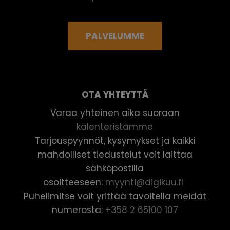
PALVELUMME
OTA YHTEYTTÄ
Varaa yhteinen aika suoraan
kalenteristamme
Tarjouspyynnöt, kysymykset ja kaikki
mahdolliset tiedustelut voit laittaa
sähköpostilla
osoitteeseen:
myynti@digikuu.fi
Puhelimitse voit yrittää tavoitella meidät
numerosta:
+358 2 65100 107