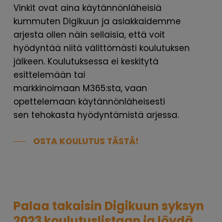
Vinkit ovat aina käytännönläheisiä
kummuten Digikuun ja asiakkaidemme
arjesta ollen näin sellaisia, että voit
hyödyntää niitä välittömästi koulutuksen
jälkeen. Koulutuksessa ei keskitytä
esittelemään tai
markkinoimaan M365:sta, vaan
opettelemaan käytännönläheisesti
sen tehokasta hyödyntämistä arjessa.
OSTA KOULUTUS TÄSTÄ!
Palaa takaisin Digikuun syksyn
2023 koulutuslistaan ja löydä