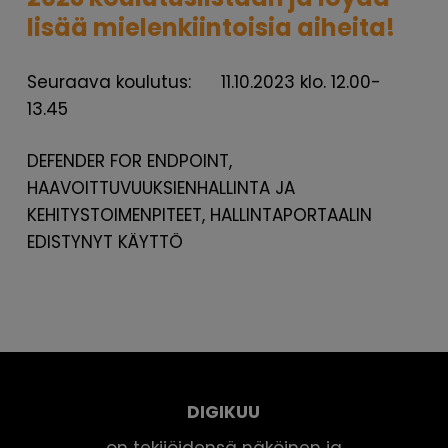
lisää mielenkiintoisia aiheita!
Seuraava koulutus: 11.10.2023 klo. 12.00-
13.45
DEFENDER FOR ENDPOINT,
HAAVOITTUVUUKSIENHALLINTA JA
KEHITYSTOIMENPITEET, HALLINTAPORTAALIN
EDISTYNYT KÄYTTÖ
DIGIKUU
on tekijöidensä näköinen ja