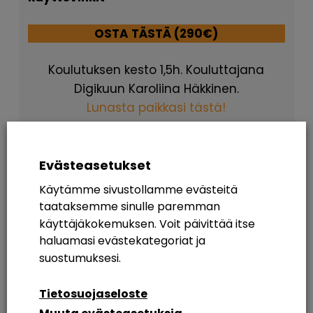
OSTA TÄSTÄ (290€)
Koulutuksen kesto 1,5h. Kouluttajana
Digikuun Karoliina Häkkine
n
.
Lunasta paikkasi tästä!
Evästeasetukset
Koulutuksen hinta 290€/organisaatio (sis.
Käytämme sivustollamme evästeitä
tallenteen). Ilmoittaudu mukaan ottamalla
taataksemme sinulle paremman
yhteyttä:
käyttäjäkokemuksen. Voit päivittää itse
haluamasi evästekategoriat ja
myynti@digikuu.fi
suostumuksesi.
Tietosuojaseloste