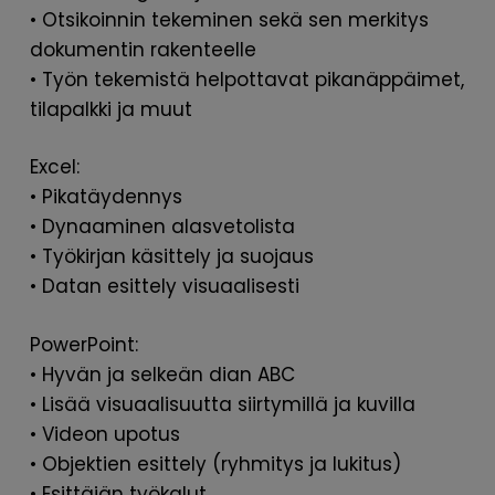
• Otsikoinnin tekeminen sekä sen merkitys
dokumentin rakenteelle
• Työn tekemistä helpottavat pikanäppäimet,
tilapalkki ja muut
Excel:
• Pikatäydennys
• Dynaaminen alasvetolista
• Työkirjan käsittely ja suojaus
• Datan esittely visuaalisesti
PowerPoint:
• Hyvän ja selkeän dian ABC
• Lisää visuaalisuutta siirtymillä ja kuvilla
• Videon upotus
• Objektien esittely (ryhmitys ja lukitus)
• Esittäjän työkalut