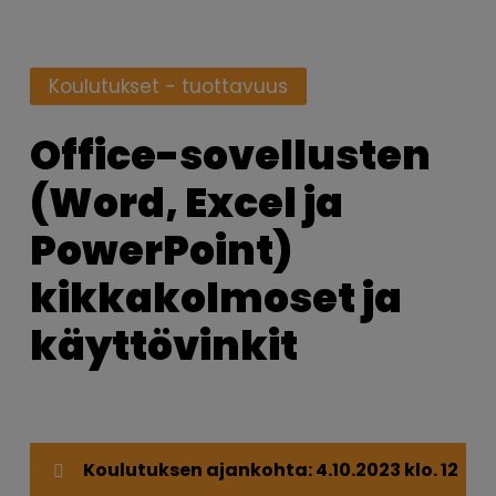
Koulutukset - tuottavuus
Office-sovellusten
(Word, Excel ja
PowerPoint)
kikkakolmoset ja
käyttövinkit
Koulutuksen ajankohta: 4.10.2023 klo. 12