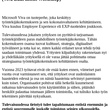
Microsoft Viva on tuoteperhe, joka keskittyy
työntekijäkokemukseen ja sen kokonaisvaltaiseen kehittämiseen.
Viva kuuluu Employee Experience eli EXP-tuotteiden joukkoon.
Tulevaisuudessa jokaisen yrityksen on pyrittävä tarjoamaan
työntekijöilleen paras mahdollinen työntekijäkokemus. Tähän
kokemukseen osansa tuovat kulttuuri, strategia, digitaaliset
työvälineet ja totta kai se, miten kaikki erilaiset tavat tehdä työtä
saadaan toimimaan yhdessä. Yritysten kilpailukyky rakennetaan nyt
ja yhdelläkään yrityksellä ei ole varaa jättää pohtimatta omaa
strategiaansa työntekijäkokemuksen kehittämisen osalta.
Vuonna 2023 työtavat eivät ole enää kuten ennen, viimeiset pari
vuotta ovat varmistaneet sen, että yritykset ovat uudenlaisten
haasteiden edessä ja osa on näistä haasteista selvinnyt paremmin
kuin toiset. Organisaatiot pohtivat tällä hetkellä kuumeisesti
ratkaisua tulevaisuuden työn käytäntöihin ja siihen, pitäisikö
henkilöt palauttaa istumaan jälleen toimistolla, vai tulisiko koko työn
tekeminen päivittää nykyaikaan.
Tulevaisuudessa tietotyö tulee tapahtumaan entistä enemmän ja
entistä suuremmalle joukolle toimiston seinien ulkopuolella.