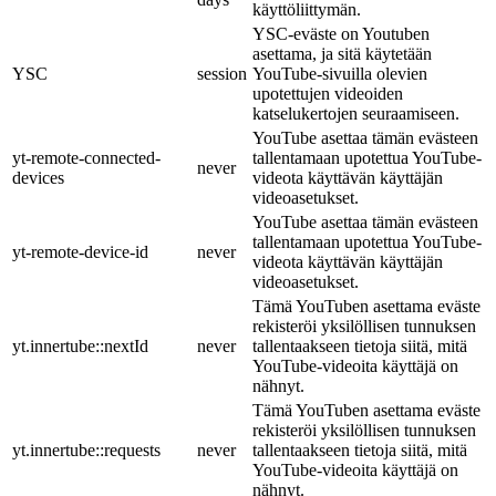
käyttöliittymän.
YSC-eväste on Youtuben
asettama, ja sitä käytetään
YSC
session
YouTube-sivuilla olevien
upotettujen videoiden
katselukertojen seuraamiseen.
YouTube asettaa tämän evästeen
yt-remote-connected-
tallentamaan upotettua YouTube-
never
devices
videota käyttävän käyttäjän
videoasetukset.
YouTube asettaa tämän evästeen
tallentamaan upotettua YouTube-
yt-remote-device-id
never
videota käyttävän käyttäjän
videoasetukset.
Tämä YouTuben asettama eväste
rekisteröi yksilöllisen tunnuksen
yt.innertube::nextId
never
tallentaakseen tietoja siitä, mitä
YouTube-videoita käyttäjä on
nähnyt.
Tämä YouTuben asettama eväste
rekisteröi yksilöllisen tunnuksen
yt.innertube::requests
never
tallentaakseen tietoja siitä, mitä
YouTube-videoita käyttäjä on
nähnyt.