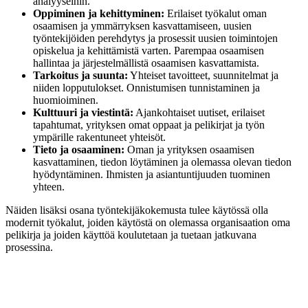
analyyseihin.
Oppiminen ja kehittyminen:
Erilaiset työkalut oman
osaamisen ja ymmärryksen kasvattamiseen, uusien
työntekijöiden perehdytys ja prosessit uusien toimintojen
opiskelua ja kehittämistä varten. Parempaa osaamisen
hallintaa ja järjestelmällistä osaamisen kasvattamista.
Tarkoitus ja suunta:
Yhteiset tavoitteet, suunnitelmat ja
niiden lopputulokset. Onnistumisen tunnistaminen ja
huomioiminen.
Kulttuuri ja viestintä:
Ajankohtaiset uutiset, erilaiset
tapahtumat, yrityksen omat oppaat ja pelikirjat ja työn
ympärille rakentuneet yhteisöt.
Tieto ja osaaminen:
Oman ja yrityksen osaamisen
kasvattaminen, tiedon löytäminen ja olemassa olevan tiedon
hyödyntäminen. Ihmisten ja asiantuntijuuden tuominen
yhteen.
Näiden lisäksi osana työntekijäkokemusta tulee käytössä olla
modernit työkalut, joiden käytöstä on olemassa organisaation oma
pelikirja ja joiden käyttöä koulutetaan ja tuetaan jatkuvana
prosessina.