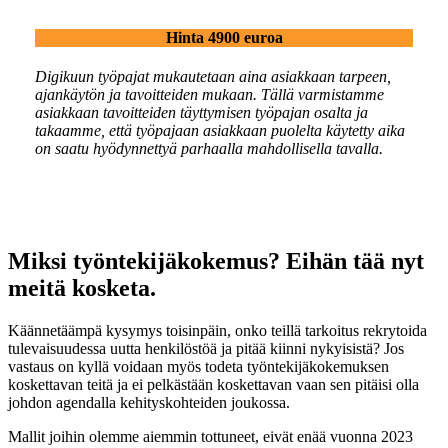
Hinta 4900 euroa
Digikuun työpajat mukautetaan aina asiakkaan tarpeen,
ajankäytön ja tavoitteiden mukaan. Tällä varmistamme
asiakkaan tavoitteiden täyttymisen työpajan osalta ja
takaamme, että työpajaan asiakkaan puolelta käytetty aika
on saatu hyödynnettyä parhaalla mahdollisella tavalla.
Miksi työntekijäkokemus? Eihän tää nyt
meitä kosketa.
Käännetäämpä kysymys toisinpäin, onko teillä tarkoitus rekrytoida
tulevaisuudessa uutta henkilöstöä ja pitää kiinni nykyisistä? Jos
vastaus on kyllä voidaan myös todeta työntekijäkokemuksen
koskettavan teitä ja ei pelkästään koskettavan vaan sen pitäisi olla
johdon agendalla kehityskohteiden joukossa.
Mallit joihin olemme aiemmin tottuneet, eivät enää vuonna 2023