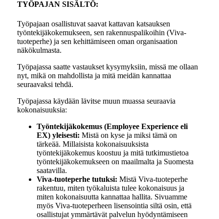
TYÖPAJAN SISÄLTÖ:
Työpajaan osallistuvat saavat kattavan katsauksen
työntekijäkokemukseen, sen rakennuspalikoihin (Viva-
tuoteperhe) ja sen kehittämiseen oman organisaation
näkökulmasta.
Työpajassa saatte vastaukset kysymyksiin, missä me ollaan
nyt, mikä on mahdollista ja mitä meidän kannattaa
seuraavaksi tehdä.
Työpajassa käydään lävitse muun muassa seuraavia
kokonaisuuksia:
Työntekijäkokemus (Employee Experience eli
EX) yleisesti:
Mistä on kyse ja miksi tämä on
tärkeää. Millaisista kokonaisuuksista
työntekijäkokemus koostuu ja mitä tutkimustietoa
työntekijäkokemukseen on maailmalta ja Suomesta
saatavilla.
Viva-tuoteperhe tutuksi:
Mistä Viva-tuoteperhe
rakentuu, miten työkaluista tulee kokonaisuus ja
miten kokonaisuutta kannattaa hallita. Sivuamme
myös Viva-tuoteperheen lisensointia siltä osin, että
osallistujat ymmärtävät palvelun hyödyntämiseen