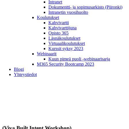
Intranet
Dokumentti- ja sopimusarkisto (Piironki)
Intranetin vuosihuolto
Koulutukset
Kahvivartti
Kahvivarttijuna
Opisto 365
Läsnäkoulutukset
Virtuaalikoulutukset
Kurssit syksy 2023
Webinaarit
Kuun pimeä puoli -webinaarisarja
M365 Security Bootcamp 2023
Blogi
Yhteystiedot
Työpajat
(Viva Built Intent Workshop)