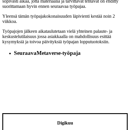
sopivasti aikaa, jotta materiaalia ja tarvittavat tehtävät on ehditty
suorittamaan hyvin ennen seuraavaa työpajaa.
Yleensä tämän työpajakokonaisuuden läpivienti kestää noin 2
viikkoa.
Työpajojen jälkeen aikataulutetaan vielä yhteinen palaute- ja
keskustelutilaisuus jossa asiakkaalla on mahdollisuus esittää
kysymyksiä ja toivoa päivityksiä työpajan lopputuotoksiin.
Seuraava
Metaverse-työpaja
Digikuu