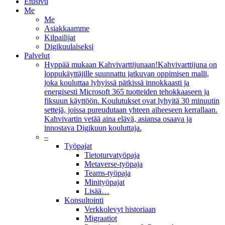
Etusivu
Me
Me
Asiakkaamme
Kilpailijat
Digikuulaiseksi
Palvelut
Hyppää mukaan Kahvivarttijunaan!
Kahvivarttijuna on
loppukäyttäjille suunnattu jatkuvan oppimisen malli,
joka kouluttaa lyhyissä pätkissä innokkaasti ja
energisesti Microsoft 365 tuotteiden tehokkaaseen ja
fiksuun käyttöön. Koulutukset ovat lyhyitä 30 minuutin
settejä, joissa pureudutaan yhteen aiheeseen kerrallaan.
Kahvivartin vetää aina elävä, asiansa osaava ja
innostava Digikuun kouluttaja.
–
Työpajat
Tietoturvatyöpaja
Metaverse-työpaja
Teams-työpaja
Minityöpajat
Lisää…
Konsultointi
Verkkolevyt historiaan
Migraatiot