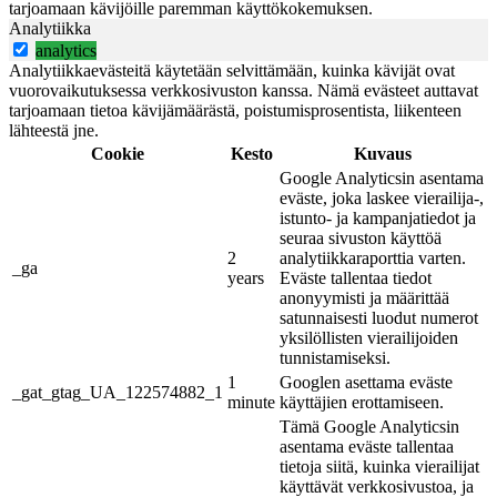
tarjoamaan kävijöille paremman käyttökokemuksen.
Analytiikka
analytics
Analytiikkaevästeitä käytetään selvittämään, kuinka kävijät ovat
vuorovaikutuksessa verkkosivuston kanssa. Nämä evästeet auttavat
tarjoamaan tietoa kävijämäärästä, poistumisprosentista, liikenteen
lähteestä jne.
Cookie
Kesto
Kuvaus
Google Analyticsin asentama
eväste, joka laskee vierailija-,
istunto- ja kampanjatiedot ja
seuraa sivuston käyttöä
2
analytiikkaraporttia varten.
_ga
years
Eväste tallentaa tiedot
anonyymisti ja määrittää
satunnaisesti luodut numerot
yksilöllisten vierailijoiden
tunnistamiseksi.
1
Googlen asettama eväste
_gat_gtag_UA_122574882_1
minute
käyttäjien erottamiseen.
Tämä Google Analyticsin
asentama eväste tallentaa
tietoja siitä, kuinka vierailijat
käyttävät verkkosivustoa, ja