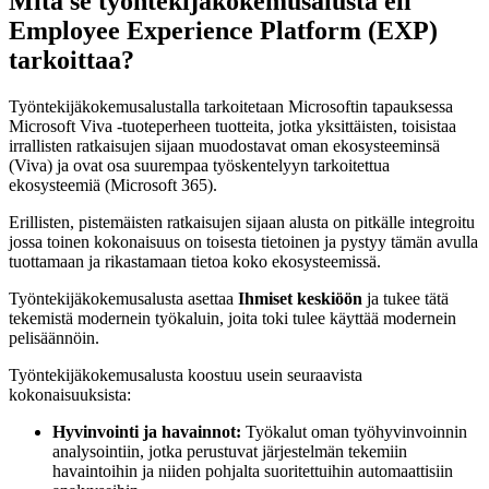
Mitä se työntekijäkokemusalusta eli
Employee Experience Platform (EXP)
tarkoittaa?
Työntekijäkokemusalustalla tarkoitetaan Microsoftin tapauksessa
Microsoft Viva -tuoteperheen tuotteita, jotka yksittäisten, toisistaa
irrallisten ratkaisujen sijaan muodostavat oman ekosysteeminsä
(Viva) ja ovat osa suurempaa työskentelyyn tarkoitettua
ekosysteemiä (Microsoft 365).
Erillisten, pistemäisten ratkaisujen sijaan alusta on pitkälle integroitu
jossa toinen kokonaisuus on toisesta tietoinen ja pystyy tämän avulla
tuottamaan ja rikastamaan tietoa koko ekosysteemissä.
Työntekijäkokemusalusta asettaa
Ihmiset keskiöön
ja tukee tätä
tekemistä modernein työkaluin, joita toki tulee käyttää modernein
pelisäännöin.
Työntekijäkokemusalusta koostuu usein seuraavista
kokonaisuuksista:
Hyvinvointi ja havainnot:
Työkalut oman työhyvinvoinnin
analysointiin, jotka perustuvat järjestelmän tekemiin
havaintoihin ja niiden pohjalta suoritettuihin automaattisiin