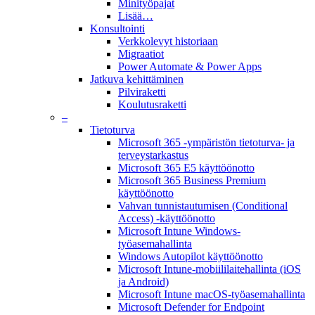
Minityöpajat
Lisää…
Konsultointi
Verkkolevyt historiaan
Migraatiot
Power Automate & Power Apps
Jatkuva kehittäminen
Pilviraketti
Koulutusraketti
–
Tietoturva
Microsoft 365 -ympäristön tietoturva- ja
terveystarkastus
Microsoft 365 E5 käyttöönotto
Microsoft 365 Business Premium
käyttöönotto
Vahvan tunnistautumisen (Conditional
Access) -käyttöönotto
Microsoft Intune Windows-
työasemahallinta
Windows Autopilot käyttöönotto
Microsoft Intune-mobiililaitehallinta (iOS
ja Android)
Microsoft Intune macOS-työasemahallinta
Microsoft Defender for Endpoint