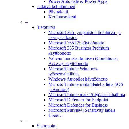
Power Automate & Power Apps
Jatkuva kehittäminen
Pilviraketti
Koulutusraketti
–
Tietoturva
Microsoft 365 -ympäristön tietoturva- ja
terveystarkastus
Microsoft 365 E5 käyttöönotto
Microsoft 365 Business Premium
käyttöönotto
Vahvan tunnistautumisen (Conditional
Access) -käyttöönotto
Microsoft Intune Windows-
työasemahallinta
Windows Autopilot käyttöönotto
Microsoft Intune-mobiililaitehallinta (iOS
ja Android)
Microsoft Intune macOS-työasemahallinta
Microsoft Defender for Endpoint
Microsoft Defender for Business
Microsoft Purview: Sensitivity labels
Lisää…
–
Sharepoint