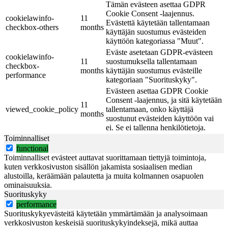
Tämän evästeen asettaa GDPR
Cookie Consent -laajennus.
cookielawinfo-
11
Evästettä käytetään tallentamaan
checkbox-others
months
käyttäjän suostumus evästeiden
käyttöön kategoriassa "Muut".
Eväste asetetaan GDPR-evästeen
cookielawinfo-
11
suostumuksella tallentamaan
checkbox-
months
käyttäjän suostumus evästeille
performance
kategoriaan "Suorituskyky".
Evästeen asettaa GDPR Cookie
Consent -laajennus, ja sitä käytetään
11
viewed_cookie_policy
tallentamaan, onko käyttäjä
months
suostunut evästeiden käyttöön vai
ei. Se ei tallenna henkilötietoja.
Toiminnalliset
functional
Toiminnalliset evästeet auttavat suorittamaan tiettyjä toimintoja,
kuten verkkosivuston sisällön jakamista sosiaalisen median
alustoilla, keräämään palautetta ja muita kolmannen osapuolen
ominaisuuksia.
Suorituskyky
performance
Suorituskykyevästeitä käytetään ymmärtämään ja analysoimaan
verkkosivuston keskeisiä suorituskykyindeksejä, mikä auttaa