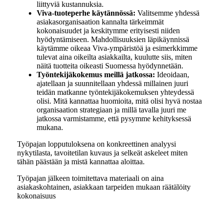
liittyviä kustannuksia.
Viva-tuoteperhe käytännössä:
Valitsemme yhdessä
asiakasorganisaation kannalta tärkeimmät
kokonaisuudet ja keskitymme erityisesti niiden
hyödyntämiseen. Mahdollisuuksien läpikäynnissä
käytämme oikeaa Viva-ympäristöä ja esimerkkimme
tulevat aina oikeilta asiakkailta, kuulutte siis, miten
näitä tuotteita oikeasti Suomessa hyödynnetään.
Työntekijäkokemus meillä jatkossa:
Ideoidaan,
ajatellaan ja suunnitellaan yhdessä millainen juuri
teidän matkanne työntekijäkokemuksen yhteydessä
olisi. Mitä kannattaa huomioita, mitä olisi hyvä nostaa
organisaation strategiaan ja millä tavalla juuri me
jatkossa varmistamme, että pysymme kehityksessä
mukana.
Työpajan lopputuloksena on konkreettinen analyysi
nykytilasta, tavoitetilan kuvaus ja selkeät askeleet miten
tähän päästään ja mistä kannattaa aloittaa.
Työpajan jälkeen toimitettava materiaali on aina
asiakaskohtainen, asiakkaan tarpeiden mukaan räätälöity
kokonaisuus