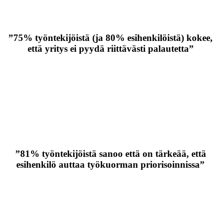
”75% työntekijöistä (ja 80% esihenkilöistä) kokee,
että yritys ei pyydä riittävästi palautetta”
”81% työntekijöistä sanoo että on tärkeää, että
esihenkilö auttaa työkuorman priorisoinnissa”