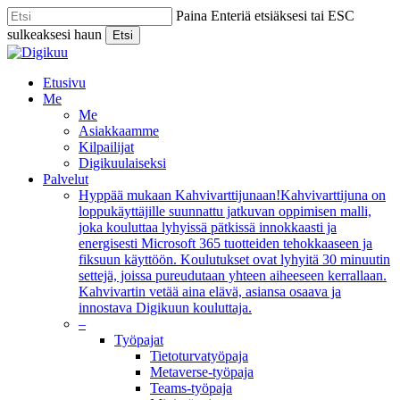
Skip
Paina Enteriä etsiäksesi tai ESC
to
sulkeaksesi haun
Etsi
main
Close
content
Search
Menu
Etusivu
Me
Me
Asiakkaamme
Kilpailijat
Digikuulaiseksi
Palvelut
Hyppää mukaan Kahvivarttijunaan!
Kahvivarttijuna on
loppukäyttäjille suunnattu jatkuvan oppimisen malli,
joka kouluttaa lyhyissä pätkissä innokkaasti ja
energisesti Microsoft 365 tuotteiden tehokkaaseen ja
fiksuun käyttöön. Koulutukset ovat lyhyitä 30 minuutin
settejä, joissa pureudutaan yhteen aiheeseen kerrallaan.
Kahvivartin vetää aina elävä, asiansa osaava ja
innostava Digikuun kouluttaja.
–
Työpajat
Tietoturvatyöpaja
Metaverse-työpaja
Teams-työpaja