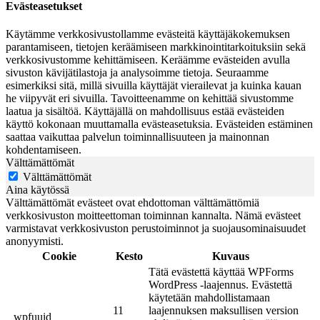
Evästeasetukset
Käytämme verkkosivustollamme evästeitä käyttäjäkokemuksen
parantamiseen, tietojen keräämiseen markkinointitarkoituksiin sekä
verkkosivustomme kehittämiseen. Keräämme evästeiden avulla
sivuston kävijätilastoja ja analysoimme tietoja. Seuraamme
esimerkiksi sitä, millä sivuilla käyttäjät vierailevat ja kuinka kauan
he viipyvät eri sivuilla. Tavoitteenamme on kehittää sivustomme
laatua ja sisältöä. Käyttäjällä on mahdollisuus estää evästeiden
käyttö kokonaan muuttamalla evästeasetuksia. Evästeiden estäminen
saattaa vaikuttaa palvelun toiminnallisuuteen ja mainonnan
kohdentamiseen.
Välttämättömät
Välttämättömät
Aina käytössä
Välttämättömät evästeet ovat ehdottoman välttämättömiä
verkkosivuston moitteettoman toiminnan kannalta. Nämä evästeet
varmistavat verkkosivuston perustoiminnot ja suojausominaisuudet
anonyymisti.
Cookie
Kesto
Kuvaus
Tätä evästettä käyttää WPForms
WordPress -laajennus. Evästettä
käytetään mahdollistamaan
11
laajennuksen maksullisen version
_wpfuuid