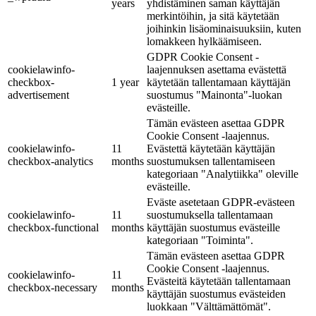
years
yhdistäminen saman käyttäjän
merkintöihin, ja sitä käytetään
joihinkin lisäominaisuuksiin, kuten
lomakkeen hylkäämiseen.
GDPR Cookie Consent -
cookielawinfo-
laajennuksen asettama evästettä
checkbox-
1 year
käytetään tallentamaan käyttäjän
advertisement
suostumus "Mainonta"-luokan
evästeille.
Tämän evästeen asettaa GDPR
Cookie Consent -laajennus.
cookielawinfo-
11
Evästettä käytetään käyttäjän
checkbox-analytics
months
suostumuksen tallentamiseen
kategoriaan "Analytiikka" oleville
evästeille.
Eväste asetetaan GDPR-evästeen
cookielawinfo-
11
suostumuksella tallentamaan
checkbox-functional
months
käyttäjän suostumus evästeille
kategoriaan "Toiminta".
Tämän evästeen asettaa GDPR
Cookie Consent -laajennus.
cookielawinfo-
11
Evästeitä käytetään tallentamaan
checkbox-necessary
months
käyttäjän suostumus evästeiden
luokkaan "Välttämättömät".