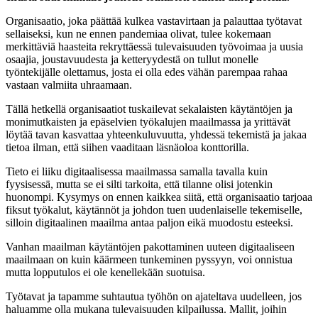
Organisaatio, joka päättää kulkea vastavirtaan ja palauttaa työtavat
sellaiseksi, kun ne ennen pandemiaa olivat, tulee kokemaan
merkittäviä haasteita rekryttäessä tulevaisuuden työvoimaa ja uusia
osaajia, joustavuudesta ja ketteryydestä on tullut monelle
työntekijälle olettamus, josta ei olla edes vähän parempaa rahaa
vastaan valmiita uhraamaan.
Tällä hetkellä organisaatiot tuskailevat sekalaisten käytäntöjen ja
monimutkaisten ja epäselvien työkalujen maailmassa ja yrittävät
löytää tavan kasvattaa yhteenkuluvuutta, yhdessä tekemistä ja jakaa
tietoa ilman, että siihen vaaditaan läsnäoloa konttorilla.
Tieto ei liiku digitaalisessa maailmassa samalla tavalla kuin
fyysisessä, mutta se ei silti tarkoita, että tilanne olisi jotenkin
huonompi. Kysymys on ennen kaikkea siitä, että organisaatio tarjoaa
fiksut työkalut, käytännöt ja johdon tuen uudenlaiselle tekemiselle,
silloin digitaalinen maailma antaa paljon eikä muodostu esteeksi.
Vanhan maailman käytäntöjen pakottaminen uuteen digitaaliseen
maailmaan on kuin käärmeen tunkeminen pyssyyn, voi onnistua
mutta lopputulos ei ole kenellekään suotuisa.
Työtavat ja tapamme suhtautua työhön on ajateltava uudelleen, jos
haluamme olla mukana tulevaisuuden kilpailussa. Mallit, joihin