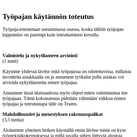
Työpajan käytännön toteutus
Työpaja-toteutetaan useammassa osassa, koska tällöin työpajan
lopputulos on parempi kuin toteuttaminen kerralla.
Valmistelu ja nykytilanteen arviointi
(1 tunti)
Käymme yhdessä lävitse mitä työpajassa on odotettavissa, millaisia
tavoitteita asiakkaalla on ja annamme työkalut joilla asiakas voi
arvioida nykytilannetta ennen työpajaa.
Annamme tässä tilaisuudessa myös ohjeet miten valmistautua itse
työpajaan. Tämä kokonaisuus pidetään vähintään viikkoa ennen
työpajaa ja toteutustapa tälle on Teams.
Mahdollisuudet ja menestyksen rakennuspalikat
(3,5 tuntia)
Aloitamme yhteisen hetken käymällä ensin lävitse mistä on kyse
työntekijäkokemuksessa ja millä tavalla siihen liittyviä alustoja