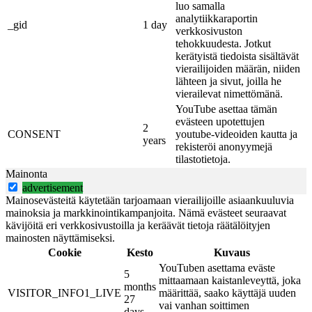
luo samalla
analytiikkaraportin
_gid
1 day
verkkosivuston
tehokkuudesta. Jotkut
kerätyistä tiedoista sisältävät
vierailijoiden määrän, niiden
lähteen ja sivut, joilla he
vierailevat nimettömänä.
YouTube asettaa tämän
evästeen upotettujen
2
CONSENT
youtube-videoiden kautta ja
years
rekisteröi anonyymejä
tilastotietoja.
Mainonta
advertisement
Mainosevästeitä käytetään tarjoamaan vierailijoille asiaankuuluvia
mainoksia ja markkinointikampanjoita. Nämä evästeet seuraavat
kävijöitä eri verkkosivustoilla ja keräävät tietoja räätälöityjen
mainosten näyttämiseksi.
Cookie
Kesto
Kuvaus
YouTuben asettama eväste
5
mittaamaan kaistanleveyttä, joka
months
VISITOR_INFO1_LIVE
määrittää, saako käyttäjä uuden
27
vai vanhan soittimen
days