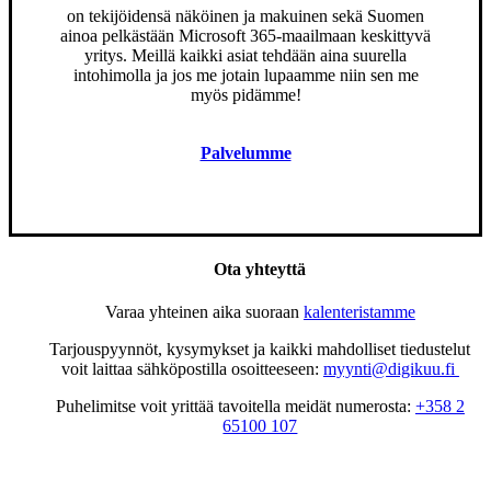
on tekijöidensä näköinen ja makuinen sekä Suomen
ainoa pelkästään Microsoft 365-maailmaan keskittyvä
yritys. Meillä kaikki asiat tehdään aina suurella
intohimolla ja jos me jotain lupaamme niin sen me
myös pidämme!
Palvelumme
Ota yhteyttä
Varaa yhteinen aika suoraan
kalenteristamme
Tarjouspyynnöt, kysymykset ja kaikki mahdolliset tiedustelut
voit laittaa sähköpostilla osoitteeseen:
myynti@digikuu.fi
Puhelimitse voit yrittää tavoitella meidät numerosta:
+358 2
65100 107