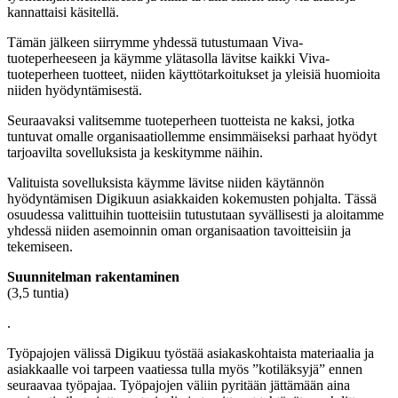
kannattaisi käsitellä.
Tämän jälkeen siirrymme yhdessä tutustumaan Viva-
tuoteperheeseen ja käymme ylätasolla lävitse kaikki Viva-
tuoteperheen tuotteet, niiden käyttötarkoitukset ja yleisiä huomioita
niiden hyödyntämisestä.
Seuraavaksi valitsemme tuoteperheen tuotteista ne kaksi, jotka
tuntuvat omalle organisaatiollemme ensimmäiseksi parhaat hyödyt
tarjoavilta sovelluksista ja keskitymme näihin.
Valituista sovelluksista käymme lävitse niiden käytännön
hyödyntämisen Digikuun asiakkaiden kokemusten pohjalta. Tässä
osuudessa valittuihin tuotteisiin tutustutaan syvällisesti ja aloitamme
yhdessä niiden asemoinnin oman organisaation tavoitteisiin ja
tekemiseen.
Suunnitelman rakentaminen
(3,5 tuntia)
.
Työpajojen välissä Digikuu työstää asiakaskohtaista materiaalia ja
asiakkaalle voi tarpeen vaatiessa tulla myös ”kotiläksyjä” ennen
seuraavaa työpajaa. Työpajojen väliin pyritään jättämään aina