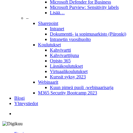
Microsoft Defender for Business
Microsoft Purview: Sensitivity labels
Lisää…
–
Sharepoint
Intranet
Dokumentti- ja sopimusarkisto (Piironki)
Intranetin vuosihuolto
Koulutukset
Kahvivartti
Kahvivarttijuna
Opisto 365
Läsnäkoulutukset
Virtuaalikoulutukset
Kurssit syksy 2023
Webinaarit
Kuun pimeä puoli -webinaarisarja
M365 Security Bootcamp 2023
Blogi
Yhteystiedot
twitter
facebook
linkedin
youtube
instagram